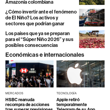
Amazonía colombiana
¿Cómo invertir ante el fenómeno
de El Niño? Los activos y
sectores que podrían ganar
Los países que ya se preparan
para el “Súper Niño 2026” y sus
posibles consecuencias
Económicas e internacionales
MERCADOS
TECNOLOGÍA
HSBC reanuda
Apple retiró
recompra de acciones
temporalmente
tras superar previsiones
Telegram de su App