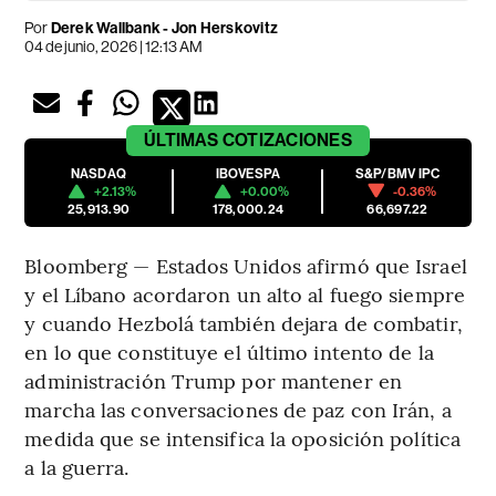
Por
Derek Wallbank - Jon Herskovitz
04 de junio, 2026 | 12:13 AM
ÚLTIMAS
COTIZACIONES
NASDAQ
IBOVESPA
S&P/BMV IPC
+2.13%
+0.00%
-0.36%
25,913.90
178,000.24
66,697.22
Bloomberg — Estados Unidos afirmó que Israel
y el Líbano acordaron un alto al fuego siempre
y cuando Hezbolá también dejara de combatir,
en lo que constituye el último intento de la
administración Trump por mantener en
marcha las conversaciones de paz con Irán, a
medida que se intensifica la oposición política
a la guerra.