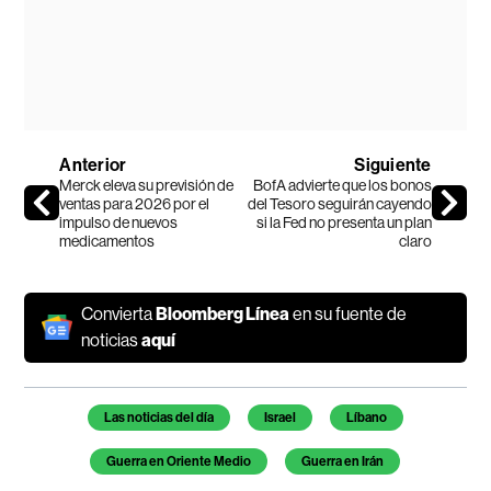
Anterior
Siguiente
Merck eleva su previsión de
BofA advierte que los bonos
ventas para 2026 por el
del Tesoro seguirán cayendo
impulso de nuevos
si la Fed no presenta un plan
medicamentos
claro
Convierta
Bloomberg Línea
en su fuente de
noticias
aquí
Temas de este artículo
Las noticias del día
Israel
Líbano
Guerra en Oriente Medio
Guerra en Irán