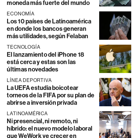
moneda más fuerte del mundo
ECONOMÍA
Los 10 países de Latinoamérica
en donde los bancos generan
más utilidades, según Felaban
TECNOLOGÍA
El lanzamiento del iPhone 18
está cerca y estas son las
últimas novedades
LÍNEA DEPORTIVA
La UEFA estudia boicotear
torneos de la FIFA por su plan de
abrirse a inversión privada
LATINOAMÉRICA
Ni presencial, ni remoto, ni
híbrido: el nuevo modelo laboral
que WeWork ve crecer en