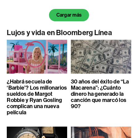
Cargar más
Lujos y vida en Bloomberg Línea
¿Habrá secuela de
30 años del éxito de “La
‘Barbie’? Los millonarios
Macarena”: ¿Cuánto
sueldos de Margot
dinero ha generado la
Robbie y Ryan Gosling
canción que marcó los
complican una nueva
90?
película