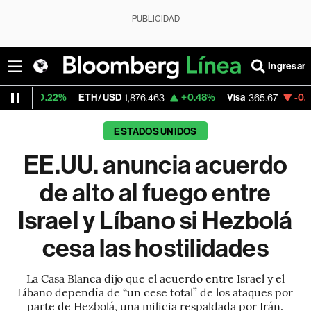
PUBLICIDAD
Ingresar
ETH/USD
+0.48%
Visa
-0.13%
MercadoLi
1,876.463
365.67
ESTADOS UNIDOS
EE.UU. anuncia acuerdo
de alto al fuego entre
Israel y Líbano si Hezbolá
cesa las hostilidades
La Casa Blanca dijo que el acuerdo entre Israel y el
Líbano dependía de “un cese total” de los ataques por
parte de Hezbolá, una milicia respaldada por Irán.