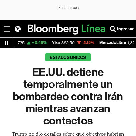
PUBLICIDAD
Ingresar
+0.46%
Visa
-2.15%
MercadoLibre
-0.1
362.50
1,821.795
ESTADOS UNIDOS
EE.UU. detiene
temporalmente un
bombardeo contra Irán
mientras avanzan
contactos
Trump no dio detalles sobre qué objetivos habrían