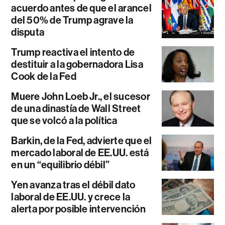
acuerdo antes de que el arancel
del 50% de Trump agrave la
disputa
Trump reactiva el intento de
destituir a la gobernadora Lisa
Cook de la Fed
Muere John Loeb Jr., el sucesor
de una dinastía de Wall Street
que se volcó a la política
Barkin, de la Fed, advierte que el
mercado laboral de EE.UU. está
en un “equilibrio débil”
Yen avanza tras el débil dato
laboral de EE.UU. y crece la
alerta por posible intervención