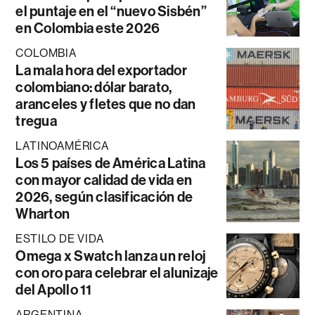
el puntaje en el “nuevo Sisbén”
en Colombia este 2026
COLOMBIA
La mala hora del exportador
colombiano: dólar barato,
aranceles y fletes que no dan
tregua
LATINOAMÉRICA
Los 5 países de América Latina
con mayor calidad de vida en
2026, según clasificación de
Wharton
ESTILO DE VIDA
Omega x Swatch lanza un reloj
con oro para celebrar el alunizaje
del Apollo 11
ARGENTINA