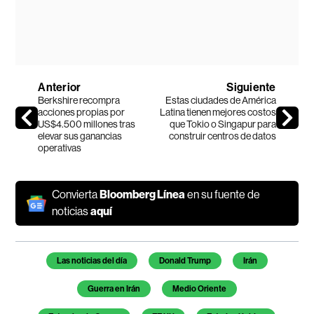
Anterior
Siguiente
Berkshire recompra
Estas ciudades de América
acciones propias por
Latina tienen mejores costos
US$4.500 millones tras
que Tokio o Singapur para
elevar sus ganancias
construir centros de datos
operativas
Convierta
Bloomberg Línea
en su fuente de
noticias
aquí
Temas de este artículo
Las noticias del día
Donald Trump
Irán
Guerra en Irán
Medio Oriente