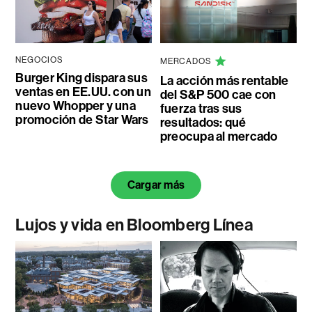
NEGOCIOS
MERCADOS
Burger King dispara sus
La acción más rentable
ventas en EE.UU. con un
del S&P 500 cae con
nuevo Whopper y una
fuerza tras sus
promoción de Star Wars
resultados: qué
preocupa al mercado
Cargar más
Lujos y vida en Bloomberg Línea