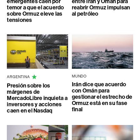
emergentes caen por
entre Irán y Omán para
temor a que el acuerdo
reabrir Ormuz impulsan
sobre Ormuz eleve las
al petróleo
tensiones
MUNDO
ARGENTINA
Irán dice que acuerdo
Presión sobre los
con Omán para
márgenes de
gestionar el estrecho de
MercadoLibre inquieta a
Ormuz está en su fase
inversores y acciones
final
caen en el Nasdaq