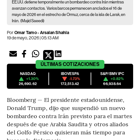
EE.UU. detiene temporalmente un bombardeo contra Irán mientras
avanzan contactos.
Varios barcos permanecen anclados el 16 de
mayo de 2026 en el estrecho de Ormuz, cerca de la isla de Larak, en
Irán.
(Majid Saeedi)
Por
Omar Tamo - Arsalan Shahla
19 de mayo, 2026 | 05:13 AM
ÚLTIMAS
COTIZACIONES
NASDAQ
IBOVESPA
S&P/BMV IPC
+1.30%
-1.73%
+0.82%
26,690.62
172,513.42
66,938.64
Bloomberg — El presidente estadounidense,
Donald Trump, dijo que suspendió un nuevo
bombardeo contra Irán previsto para el martes
después de que Arabia Saudita y otros aliados
del Golfo Pérsico quisieran más tiempo para