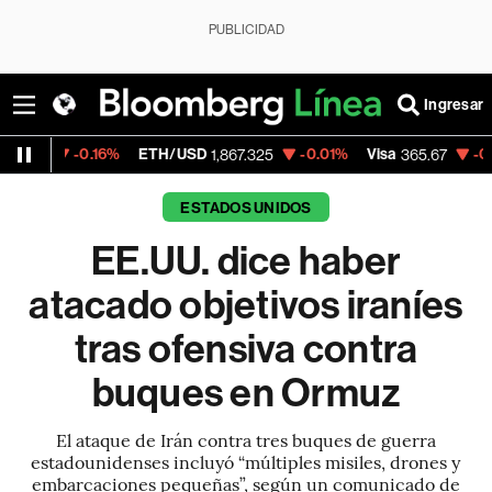
PUBLICIDAD
Ingresar
16%
ETH/USD
-0.01%
Visa
-0.13%
Mercad
1,867.325
365.67
ESTADOS UNIDOS
EE.UU. dice haber
atacado objetivos iraníes
tras ofensiva contra
buques en Ormuz
El ataque de Irán contra tres buques de guerra
estadounidenses incluyó “múltiples misiles, drones y
embarcaciones pequeñas”, según un comunicado de