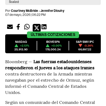
Scalzo)
Por
Courtney McBride - Jennifer Dlouhy
07 de mayo, 2026 | 06:22 PM
ÚLTIMAS
COTIZACIONES
NASDAQ
IBOVESPA
S&P/BMV IPC
+2.13%
+0.00%
-0.36%
25,913.90
178,000.24
66,697.22
Bloomberg —
Las fuerzas estadounidenses
respondieron el jueves a los ataques iraníes
contra destructores de la Armada mientras
navegaban por el estrecho de Ormuz, según
informó el Comando Central de Estados
Unidos.
Según un comunicado del Comando Central