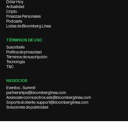
Dólar Hoy
Actualidad
Cripto
Finanzas Personales
Podcasts
Listas de Bloomberg Línea
TÉRMINOS DE USO
Suscríbete
Política de privacidad
Términos de suscripción
Tecnología
T&C
NEGOCIOS
Eventos - Summit
partnerships@bloomberglinea.com
Anúnciate con nosotros ads@bloomberglinea.com
Soporte al cliente: support@bloomberglinea.com
Soluciones de publicidad