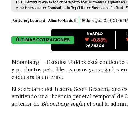
EE.UU. emitirá nueva exención para petróleo ruso mientras la guerra en Ir
yacimiento cerca de Dyurtyuli, en la República de Bashkortostán, Rusia.
Por
Jenny Leonard - Alberto Nardelli
18 de mayo, 2026 | 01:45 P
NASDAQ
-0.83%
ÚLTIMAS
COTIZACIONES
26,363.44
Bloomberg — Estados Unidos está emitiendo u
y productos petrolíferos rusos ya cargados en
caducara la anterior.
El secretario del Tesoro, Scott Bessent, dijo 
emitiendo una “licencia general temporal de 3
anterior de
Bloomberg
según el cual la admin