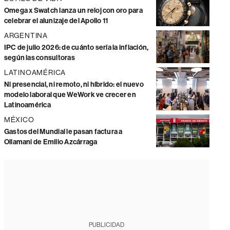
Omega x Swatch lanza un reloj con oro para
celebrar el alunizaje del Apollo 11
ARGENTINA
IPC de julio 2026: de cuánto sería la inflación,
según las consultoras
LATINOAMÉRICA
Ni presencial, ni remoto, ni híbrido: el nuevo
modelo laboral que WeWork ve crecer en
Latinoamérica
MÉXICO
Gastos del Mundial le pasan factura a
Ollamani de Emilio Azcárraga
PUBLICIDAD