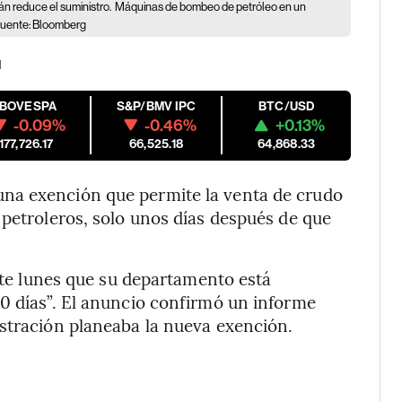
án reduce el suministro.
Máquinas de bombeo de petróleo en un
 Fuente: Bloomberg
M
IBOVESPA
S&P/BMV IPC
BTC/USD
-0.09%
-0.46%
+0.13%
177,726.17
66,525.18
64,868.33
na exención que permite la venta de crudo
 petroleros, solo unos días después de que
este lunes que su departamento está
0 días”. El anuncio confirmó un informe
istración planeaba la nueva exención.