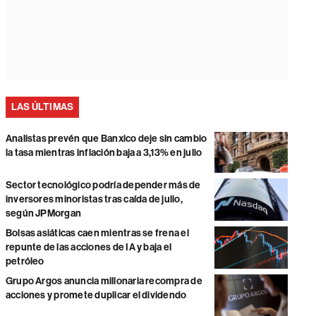
LAS ÚLTIMAS
Analistas prevén que Banxico deje sin cambio
la tasa mientras inflación baja a 3,13% en julio
Sector tecnológico podría depender más de
inversores minoristas tras caída de julio,
según JPMorgan
Bolsas asiáticas caen mientras se frena el
repunte de las acciones de IA y baja el
petróleo
Grupo Argos anuncia millonaria recompra de
acciones y promete duplicar el dividendo