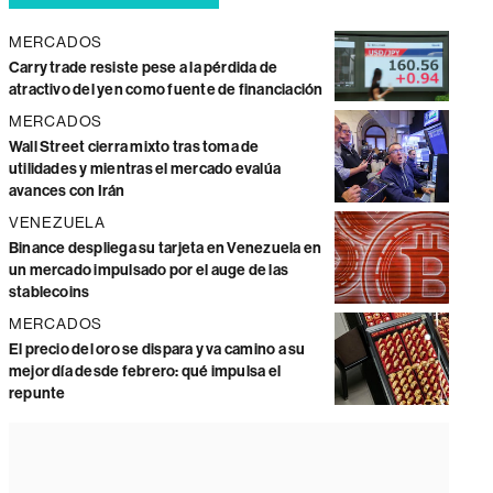
MERCADOS
Carry trade resiste pese a la pérdida de
atractivo del yen como fuente de financiación
MERCADOS
Wall Street cierra mixto tras toma de
utilidades y mientras el mercado evalúa
avances con Irán
VENEZUELA
Binance despliega su tarjeta en Venezuela en
un mercado impulsado por el auge de las
stablecoins
MERCADOS
El precio del oro se dispara y va camino a su
mejor día desde febrero: qué impulsa el
repunte