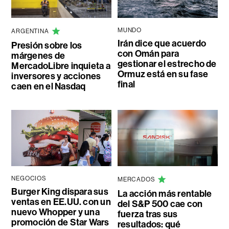
MUNDO
ARGENTINA
Irán dice que acuerdo
Presión sobre los
con Omán para
márgenes de
gestionar el estrecho de
MercadoLibre inquieta a
Ormuz está en su fase
inversores y acciones
final
caen en el Nasdaq
NEGOCIOS
MERCADOS
Burger King dispara sus
La acción más rentable
ventas en EE.UU. con un
del S&P 500 cae con
nuevo Whopper y una
fuerza tras sus
promoción de Star Wars
resultados: qué