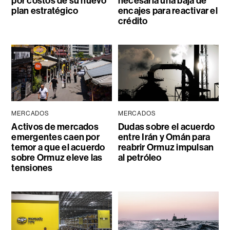
por costos de su nuevo
necesaria una baja de
plan estratégico
encajes para reactivar el
crédito
MERCADOS
MERCADOS
Activos de mercados
Dudas sobre el acuerdo
emergentes caen por
entre Irán y Omán para
temor a que el acuerdo
reabrir Ormuz impulsan
sobre Ormuz eleve las
al petróleo
tensiones