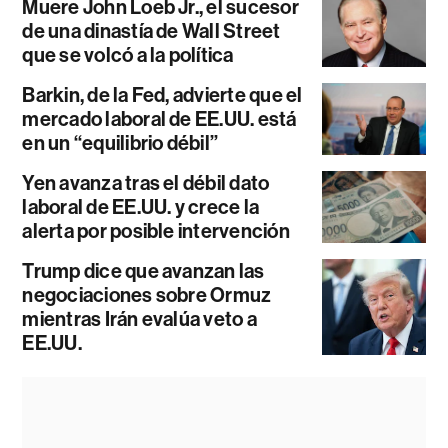
Muere John Loeb Jr., el sucesor
de una dinastía de Wall Street
que se volcó a la política
Barkin, de la Fed, advierte que el
mercado laboral de EE.UU. está
en un “equilibrio débil”
Yen avanza tras el débil dato
laboral de EE.UU. y crece la
alerta por posible intervención
Trump dice que avanzan las
negociaciones sobre Ormuz
mientras Irán evalúa veto a
EE.UU.