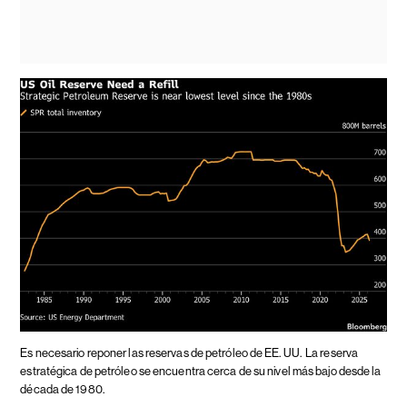
Es necesario reponer las reservas de petróleo de EE. UU.
La reserva
estratégica de petróleo se encuentra cerca de su nivel más bajo desde la
década de 1980.