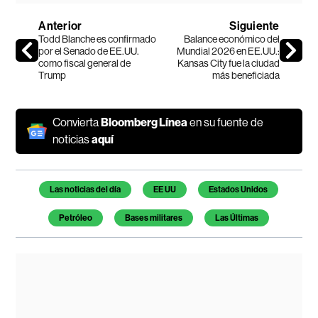
Anterior
Siguiente
Todd Blanche es confirmado
Balance económico del
por el Senado de EE.UU.
Mundial 2026 en EE.UU.:
como fiscal general de
Kansas City fue la ciudad
Trump
más beneficiada
Convierta
Bloomberg Línea
en su fuente de
noticias
aquí
Temas de este artículo
Las noticias del día
EE UU
Estados Unidos
Petróleo
Bases militares
Las Últimas