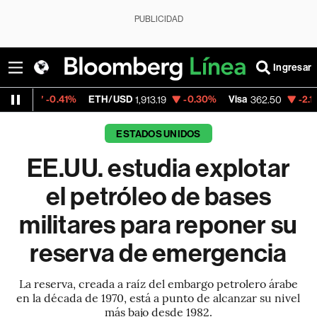
PUBLICIDAD
Ingresar
1%
ETH/USD
-0.30%
Visa
-2.15%
MercadoL
1,913.19
362.50
ESTADOS UNIDOS
EE.UU. estudia explotar
el petróleo de bases
militares para reponer su
reserva de emergencia
La reserva, creada a raíz del embargo petrolero árabe
en la década de 1970, está a punto de alcanzar su nivel
más bajo desde 1982.