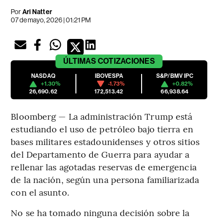
Por
Ari Natter
07 de mayo, 2026 | 01:21 PM
ÚLTIMAS
COTIZACIONES
NASDAQ
IBOVESPA
S&P/BMV IPC
+1.30%
-1.73%
+0.82%
26,690.62
172,513.42
66,938.64
Bloomberg — La administración Trump está
estudiando el uso de petróleo bajo tierra en
bases militares estadounidenses y otros sitios
del Departamento de Guerra para ayudar a
rellenar las agotadas reservas de emergencia
de la nación, según una persona familiarizada
con el asunto.
No se ha tomado ninguna decisión sobre la