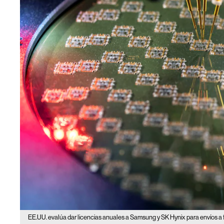
EE.UU. evalúa dar licencias anuales a Samsung y SK Hynix para envíos a 