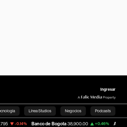
Ingresar
ecnología
Línea Studios
Negocios
Podcasts
Banco de Bogota
38,900.00
Apple
313.305
.14%
+0.46%
English