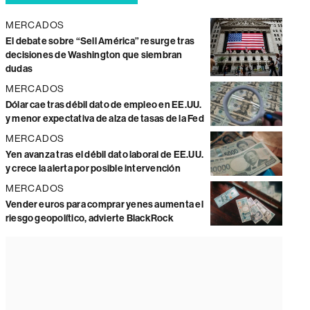
MERCADOS
El debate sobre “Sell América” resurge tras
decisiones de Washington que siembran
dudas
MERCADOS
Dólar cae tras débil dato de empleo en EE.UU.
y menor expectativa de alza de tasas de la Fed
MERCADOS
Yen avanza tras el débil dato laboral de EE.UU.
y crece la alerta por posible intervención
MERCADOS
Vender euros para comprar yenes aumenta el
riesgo geopolítico, advierte BlackRock