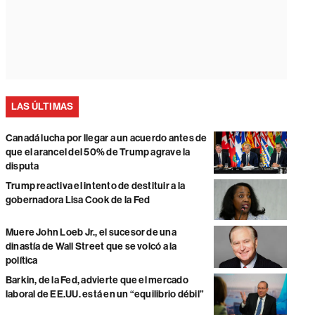
LAS ÚLTIMAS
Canadá lucha por llegar a un acuerdo antes de
que el arancel del 50% de Trump agrave la
disputa
Trump reactiva el intento de destituir a la
gobernadora Lisa Cook de la Fed
Muere John Loeb Jr., el sucesor de una
dinastía de Wall Street que se volcó a la
política
Barkin, de la Fed, advierte que el mercado
laboral de EE.UU. está en un “equilibrio débil”