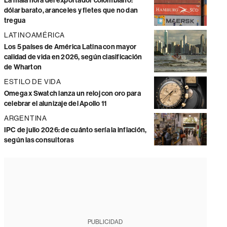
La mala hora del exportador colombiano:
dólar barato, aranceles y fletes que no dan
tregua
LATINOAMÉRICA
Los 5 países de América Latina con mayor
calidad de vida en 2026, según clasificación
de Wharton
ESTILO DE VIDA
Omega x Swatch lanza un reloj con oro para
celebrar el alunizaje del Apollo 11
ARGENTINA
IPC de julio 2026: de cuánto sería la inflación,
según las consultoras
PUBLICIDAD