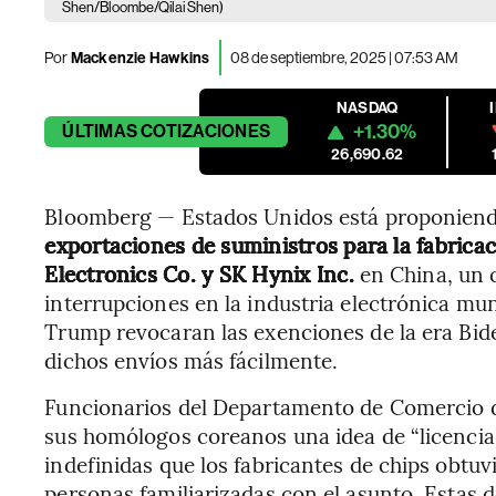
Shen/Bloombe/Qilai Shen)
Por
Mackenzie Hawkins
08 de septiembre, 2025 | 07:53 AM
NASDAQ
+1.30%
ÚLTIMAS
COTIZACIONES
26,690.62
Bloomberg — Estados Unidos está proponien
exportaciones de suministros para la fabricac
Electronics Co. y SK Hynix Inc.
en China, un 
interrupciones en la industria electrónica mu
Trump revocaran las exenciones de la era Bid
dichos envíos más fácilmente.
Funcionarios del Departamento de Comercio 
sus homólogos coreanos una idea de “licencia d
indefinidas que los fabricantes de chips obtuv
personas familiarizadas con el asunto. Estas 