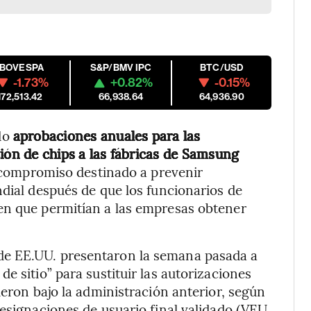
IBOVESPA
S&P/BMV IPC
BTC/USD
-1.73%
+0.82%
-0.15%
172,513.42
66,938.64
64,936.90
do
aprobaciones anuales para las
ión de chips a las fábricas de Samsung
compromiso destinado a prevenir
ndial después de que los funcionarios de
en que permitían a las empresas obtener
de EE.UU. presentaron la semana pasada a
e sitio” para sustituir las autorizaciones
ieron bajo la administración anterior, según
designaciones de usuario final validado (VEU