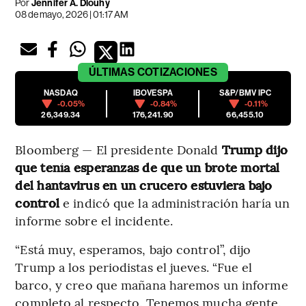
Por
Jennifer A. Dlouhy
08 de mayo, 2026 | 01:17 AM
ÚLTIMAS
COTIZACIONES
NASDAQ
IBOVESPA
S&P/BMV IPC
-0.05%
-0.84%
-0.11%
26,349.34
176,241.90
66,455.10
Bloomberg — El presidente Donald
Trump dijo
que tenía esperanzas de que un brote mortal
del hantavirus en un crucero estuviera bajo
control
e indicó que la administración haría un
informe sobre el incidente.
“Está muy, esperamos, bajo control”, dijo
Trump a los periodistas el jueves. “Fue el
barco, y creo que mañana haremos un informe
completo al respecto. Tenemos mucha gente.