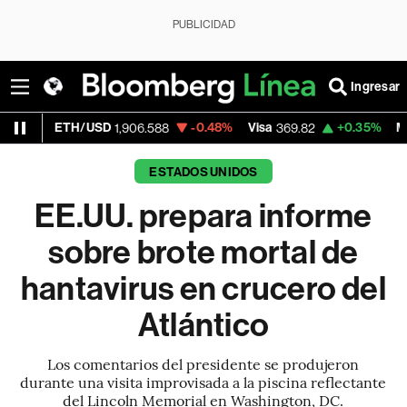
PUBLICIDAD
Ingresar
TH/USD
-0.48%
Visa
+0.35%
MercadoLibr
1,906.588
369.82
ESTADOS UNIDOS
EE.UU. prepara informe
sobre brote mortal de
hantavirus en crucero del
Atlántico
Los comentarios del presidente se produjeron
durante una visita improvisada a la piscina reflectante
del Lincoln Memorial en Washington, DC.