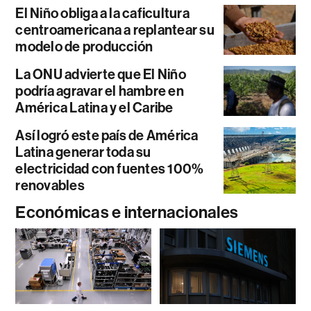
El Niño obliga a la caficultura
centroamericana a replantear su
modelo de producción
La ONU advierte que El Niño
podría agravar el hambre en
América Latina y el Caribe
Así logró este país de América
Latina generar toda su
electricidad con fuentes 100%
renovables
Económicas e internacionales