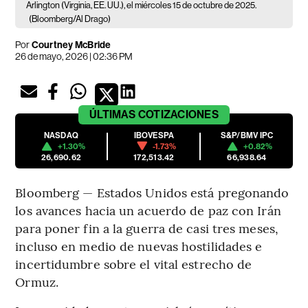
Arlington (Virginia, EE. UU.), el miércoles 15 de octubre de 2025.
(Bloomberg/Al Drago)
Por
Courtney McBride
26 de mayo, 2026 | 02:36 PM
ÚLTIMAS
COTIZACIONES
NASDAQ
IBOVESPA
S&P/BMV IPC
+1.30%
-1.73%
+0.82%
26,690.62
172,513.42
66,938.64
Bloomberg — Estados Unidos está pregonando
los avances hacia un acuerdo de paz con Irán
para poner fin a la guerra de casi tres meses,
incluso en medio de nuevas hostilidades e
incertidumbre sobre el vital estrecho de
Ormuz.