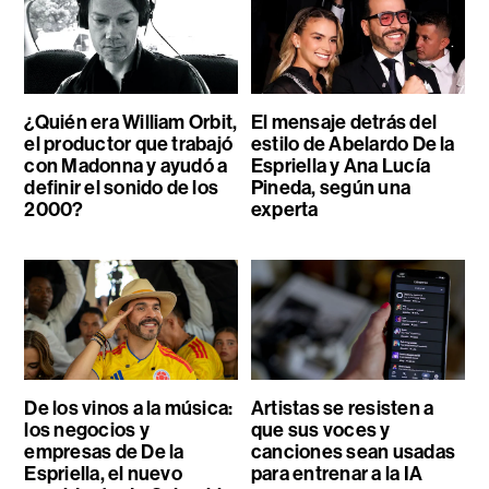
¿Quién era William Orbit,
El mensaje detrás del
el productor que trabajó
estilo de Abelardo De la
con Madonna y ayudó a
Espriella y Ana Lucía
definir el sonido de los
Pineda, según una
2000?
experta
De los vinos a la música:
Artistas se resisten a
los negocios y
que sus voces y
empresas de De la
canciones sean usadas
Espriella, el nuevo
para entrenar a la IA