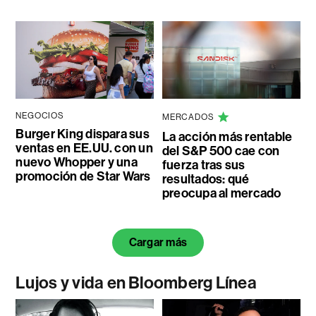
NEGOCIOS
MERCADOS
Burger King dispara sus
La acción más rentable
ventas en EE.UU. con un
del S&P 500 cae con
nuevo Whopper y una
fuerza tras sus
promoción de Star Wars
resultados: qué
preocupa al mercado
Cargar más
Lujos y vida en Bloomberg Línea