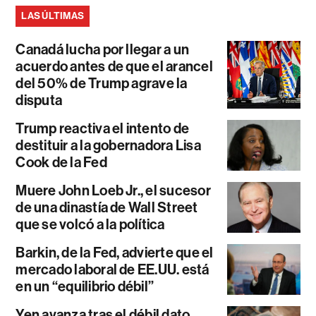
LAS ÚLTIMAS
Canadá lucha por llegar a un
acuerdo antes de que el arancel
del 50% de Trump agrave la
disputa
Trump reactiva el intento de
destituir a la gobernadora Lisa
Cook de la Fed
Muere John Loeb Jr., el sucesor
de una dinastía de Wall Street
que se volcó a la política
Barkin, de la Fed, advierte que el
mercado laboral de EE.UU. está
en un “equilibrio débil”
Yen avanza tras el débil dato