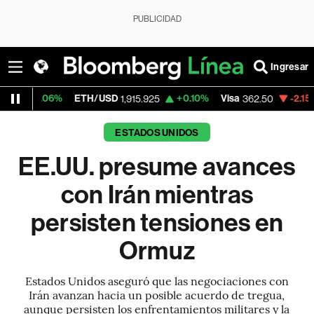
PUBLICIDAD
Ingresar
ETH/USD
+0.10%
Visa
-2.15%
MercadoLi
1,915.925
362.50
ESTADOS UNIDOS
EE.UU. presume avances
con Irán mientras
persisten tensiones en
Ormuz
Estados Unidos aseguró que las negociaciones con
Irán avanzan hacia un posible acuerdo de tregua,
aunque persisten los enfrentamientos militares y la