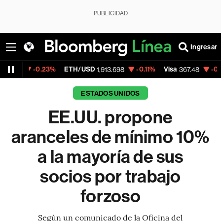
PUBLICIDAD
Ingresar
23%
ETH/USD
-0.11%
Visa
-0.29%
Mercad
1,913.698
367.48
ESTADOS UNIDOS
EE.UU. propone
aranceles de mínimo 10%
a la mayoría de sus
socios por trabajo
forzoso
Según un comunicado de la Oficina del