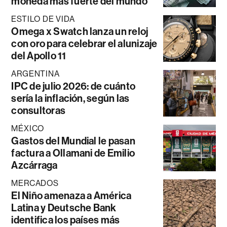
moneda más fuerte del mundo
ESTILO DE VIDA
Omega x Swatch lanza un reloj
con oro para celebrar el alunizaje
del Apollo 11
ARGENTINA
IPC de julio 2026: de cuánto
sería la inflación, según las
consultoras
MÉXICO
Gastos del Mundial le pasan
factura a Ollamani de Emilio
Azcárraga
MERCADOS
El Niño amenaza a América
Latina y Deutsche Bank
identifica los países más