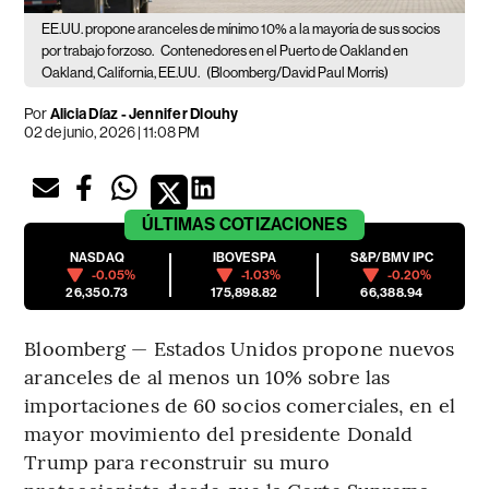
EE.UU. propone aranceles de mínimo 10% a la mayoría de sus socios
por trabajo forzoso.
Contenedores en el Puerto de Oakland en
Oakland, California, EE.UU.
(Bloomberg/David Paul Morris)
Por
Alicia Díaz - Jennifer Dlouhy
02 de junio, 2026 | 11:08 PM
ÚLTIMAS
COTIZACIONES
NASDAQ
IBOVESPA
S&P/BMV IPC
-0.05%
-1.03%
-0.20%
26,350.73
175,898.82
66,388.94
Bloomberg — Estados Unidos propone nuevos
aranceles de al menos un 10% sobre las
importaciones de 60 socios comerciales, en el
mayor movimiento del presidente Donald
Trump para reconstruir su muro