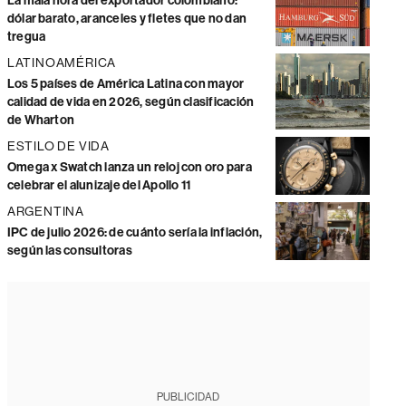
La mala hora del exportador colombiano:
dólar barato, aranceles y fletes que no dan
tregua
LATINOAMÉRICA
Los 5 países de América Latina con mayor
calidad de vida en 2026, según clasificación
de Wharton
ESTILO DE VIDA
Omega x Swatch lanza un reloj con oro para
celebrar el alunizaje del Apollo 11
ARGENTINA
IPC de julio 2026: de cuánto sería la inflación,
según las consultoras
PUBLICIDAD