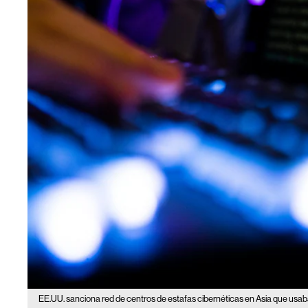
EE.UU. sanciona red de centros de estafas cibernéticas en Asia que usab