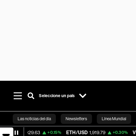
Seleccione un país
Las noticias del día
Newsletters
Línea Mundial
29.63
ETH/USD
1,919.79
Visa
362.50
+0.15%
+0.30%
Bloomberg 