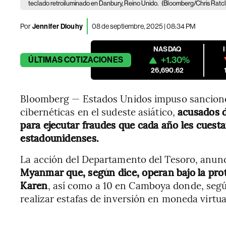
teclado retroiluminado en Danbury, Reino Unido.
(Bloomberg/Chris Ratcli
Por
Jennifer Dlouhy
08 de septiembre, 2025 | 08:34 PM
NASDAQ
+1.30%
ÚLTIMAS
COTIZACIONES
26,690.62
Bloomberg — Estados Unidos impuso sanciones
cibernéticas en el sudeste asiático,
acusados d
para ejecutar fraudes que cada año les cuesta
estadounidenses.
La acción del Departamento del Tesoro, anunc
Myanmar que, según dice, operan bajo la prot
Karen
, así como a 10 en Camboya donde, según
realizar estafas de inversión en moneda virtua