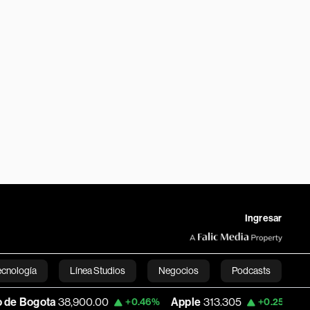
Ingresar
ecnología
Línea Studios
Negocios
Podcasts
8,900.00
Apple
313.305
USD COP
3,15
+0.46%
+0.25%
English