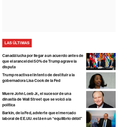
LAS ÚLTIMAS
Canadá lucha por llegar a un acuerdo antes de
que el arancel del 50% de Trump agrave la
disputa
Trump reactiva el intento de destituir a la
gobernadora Lisa Cook de la Fed
Muere John Loeb Jr., el sucesor de una
dinastía de Wall Street que se volcó a la
política
Barkin, de la Fed, advierte que el mercado
laboral de EE.UU. está en un “equilibrio débil”