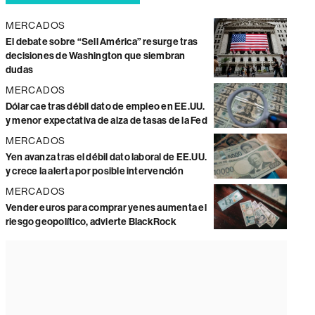
MERCADOS
El debate sobre “Sell América” resurge tras
decisiones de Washington que siembran
dudas
MERCADOS
Dólar cae tras débil dato de empleo en EE.UU.
y menor expectativa de alza de tasas de la Fed
MERCADOS
Yen avanza tras el débil dato laboral de EE.UU.
y crece la alerta por posible intervención
MERCADOS
Vender euros para comprar yenes aumenta el
riesgo geopolítico, advierte BlackRock