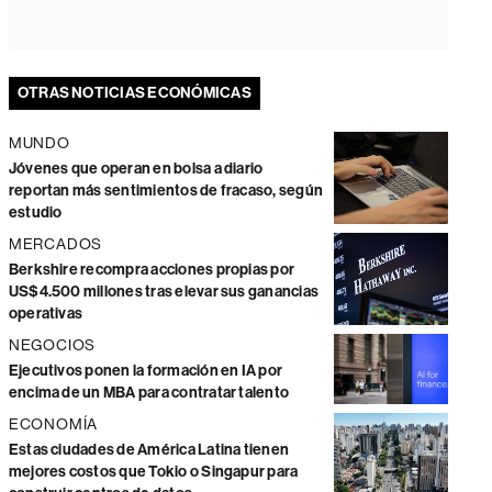
OTRAS NOTICIAS ECONÓMICAS
MUNDO
Jóvenes que operan en bolsa a diario
reportan más sentimientos de fracaso, según
estudio
MERCADOS
Berkshire recompra acciones propias por
US$4.500 millones tras elevar sus ganancias
operativas
NEGOCIOS
Ejecutivos ponen la formación en IA por
encima de un MBA para contratar talento
ECONOMÍA
Estas ciudades de América Latina tienen
mejores costos que Tokio o Singapur para