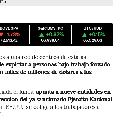
ffe)
IBOVESPA
S&P/BMV IPC
BTC/USD
-1.73%
+0.82%
+0.15%
172,513.42
66,938.64
65,029.63
 a una red de centros de estafas
e explotar a personas bajo trabajo forzado
n miles de millones de dólares a los
iada el lunes,
apunta a nueve entidades en
ección del ya sancionado Ejército Nacional
 EE.UU., se obliga a los trabajadores a
l.