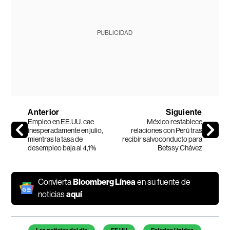
PUBLICIDAD
Anterior
Siguiente
Empleo en EE.UU. cae
México restablece
inesperadamente en julio,
relaciones con Perú tras
mientras la tasa de
recibir salvoconducto para
desempleo baja al 4,1%
Betssy Chávez
Convierta
Bloomberg Línea
en su fuente de
noticias
aquí
Temas de este artículo