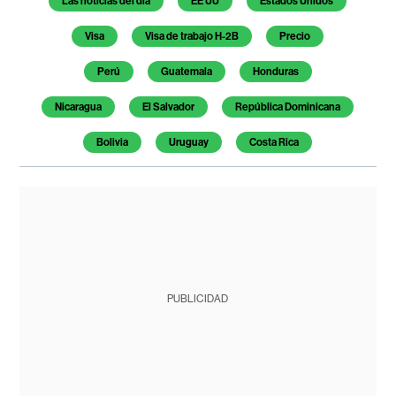
Las noticias del día
EE UU
Estados Unidos
Visa
Visa de trabajo H-2B
Precio
Perú
Guatemala
Honduras
Nicaragua
El Salvador
República Dominicana
Bolivia
Uruguay
Costa Rica
PUBLICIDAD