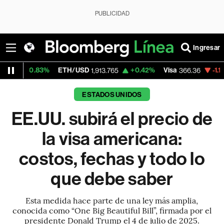
PUBLICIDAD
Ingresar
ETH/USD
+0.42%
Visa
-1.11%
MercadoLib
1,913.765
366.36
ESTADOS UNIDOS
EE.UU. subirá el precio de
la visa americana:
costos, fechas y todo lo
que debe saber
Esta medida hace parte de una ley más amplia,
conocida como “One Big Beautiful Bill”, firmada por el
presidente Donald Trump el 4 de julio de 2025.