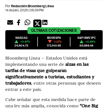
Por
Redacción Bloomberg Línea
14 de julio, 2025 | 08:39 PM
ÚLTIMAS
COTIZACIONES
NASDAQ
IBOVESPA
S&P/BMV IPC
+0.97%
-1.37%
+0.89%
26,604.73
173,140.65
66,988.46
Bloomberg Línea — Estados Unidos está
implementando una serie de
alzas en las
tarifas de visas que golpearán
significativamente a turistas, estudiantes y
trabajadores
, entre otras personas que deseen
entrar a este país.
Cabe señalar que esta medida hace parte de
una ley más amplia, conocida como
“One Big