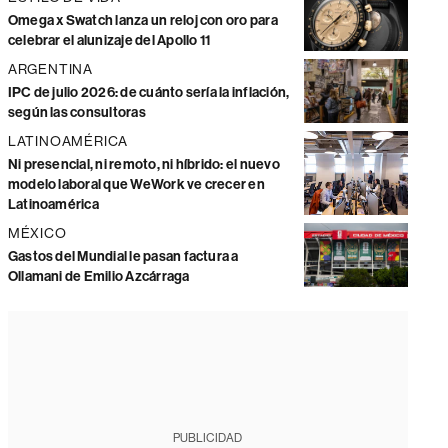
Omega x Swatch lanza un reloj con oro para
celebrar el alunizaje del Apollo 11
ARGENTINA
IPC de julio 2026: de cuánto sería la inflación,
según las consultoras
LATINOAMÉRICA
Ni presencial, ni remoto, ni híbrido: el nuevo
modelo laboral que WeWork ve crecer en
Latinoamérica
MÉXICO
Gastos del Mundial le pasan factura a
Ollamani de Emilio Azcárraga
PUBLICIDAD