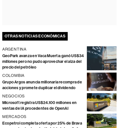
OTRAS NOTICIAS ECONÓMICAS
ARGENTINA
GeoPark avanza en Vaca Muerta: ganó US$34
millones pero no pudo aprovechar el alza del
precio del petróleo
COLOMBIA
Grupo Argos anuncia millonaria recompra de
acciones y promete duplicar el dividendo
NEGOCIOS
Microsoft registra US$24.100 millones en
ventas de IA procedentes de OpenAI
MERCADOS
Ecopetrol completa oferta por 25% de Brava