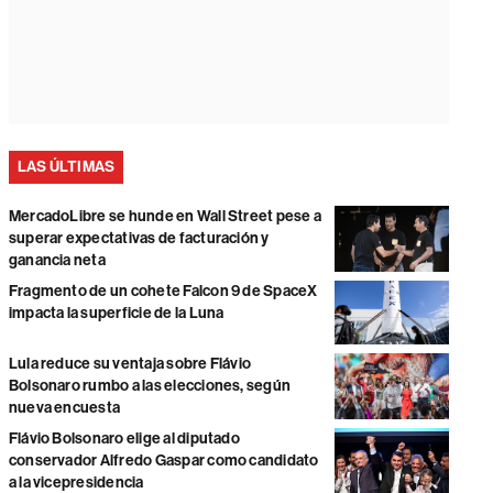
LAS ÚLTIMAS
MercadoLibre se hunde en Wall Street pese a
superar expectativas de facturación y
ganancia neta
Fragmento de un cohete Falcon 9 de SpaceX
impacta la superficie de la Luna
Lula reduce su ventaja sobre Flávio
Bolsonaro rumbo a las elecciones, según
nueva encuesta
Flávio Bolsonaro elige al diputado
conservador Alfredo Gaspar como candidato
a la vicepresidencia