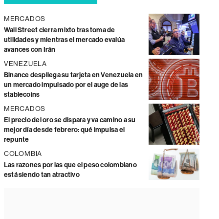
MERCADOS
Wall Street cierra mixto tras toma de
utilidades y mientras el mercado evalúa
avances con Irán
VENEZUELA
Binance despliega su tarjeta en Venezuela en
un mercado impulsado por el auge de las
stablecoins
MERCADOS
El precio del oro se dispara y va camino a su
mejor día desde febrero: qué impulsa el
repunte
COLOMBIA
Las razones por las que el peso colombiano
está siendo tan atractivo