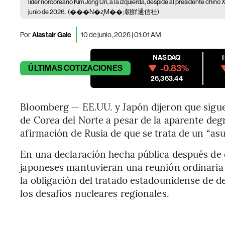
líder norcoreano Kim Jong Un, a la izquierda, despide al presidente chino 
junio de 2026.
(���N�ʐM��; 朝鮮通信社)
Por
Alastair Gale
10 de junio, 2026 | 01:01 AM
NASDAQ
-0.83%
ÚLTIMAS
COTIZACIONES
26,363.44
Bloomberg — EE.UU. y Japón dijeron que sigu
de Corea del Norte a pesar de la aparente deg
afirmación de Rusia de que se trata de un “as
En una declaración hecha pública después de
japoneses mantuvieran una reunión ordinaria en
la obligación del tratado estadounidense de d
los desafíos nucleares regionales.