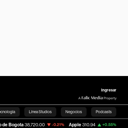
Ingresar
ecnología
Línea Studios
Negocios
Podcasts
8,720.00
Apple
310.94
USD COP
3,175.9
-0.21%
+0.55%
English