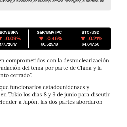
Xi Jinping, a la derecha, en el aeropuerto de Pyongyang, el martes 9 de
IBOVESPA
S&P/BMV IPC
BTC/USD
-0.09%
-0.46%
-0.21%
177,726.17
66,525.18
64,647.56
en comprometidos con la desnuclearización
radación del tema por parte de China y la
unto cerrado”.
 que funcionarios estadounidenses y
 Tokio los días 8 y 9 de junio para discutir
efender a Japón, las dos partes abordaron