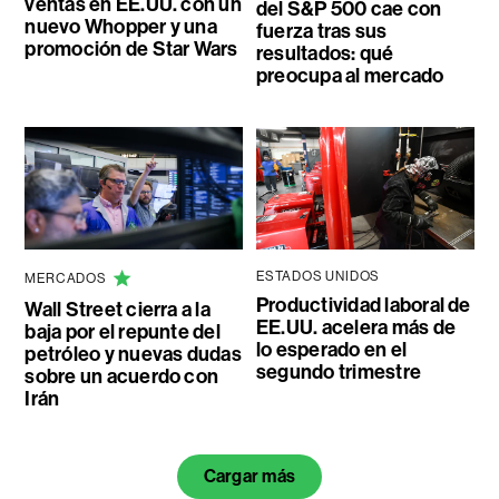
ventas en EE.UU. con un
del S&P 500 cae con
nuevo Whopper y una
fuerza tras sus
promoción de Star Wars
resultados: qué
preocupa al mercado
ESTADOS UNIDOS
MERCADOS
Productividad laboral de
Wall Street cierra a la
EE.UU. acelera más de
baja por el repunte del
lo esperado en el
petróleo y nuevas dudas
segundo trimestre
sobre un acuerdo con
Irán
Cargar más