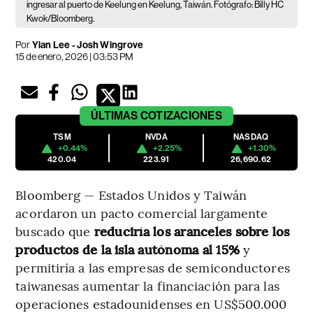
ingresar al puerto de Keelung en Keelung, Taiwán. Fotógrafo: Billy HC
Kwok/Bloomberg.
Por
Yian Lee - Josh Wingrove
15 de enero, 2026 | 03:53 PM
ÚLTIMAS
COTIZACIONES
TSM
NVDA
NASDAQ
+0.44%
+2.25%
+1.30%
420.04
223.91
26,690.62
Bloomberg — Estados Unidos y Taiwán
acordaron un pacto comercial largamente
buscado que
reduciría los aranceles sobre los
productos de la isla autónoma al 15%
y
permitiría a las empresas de semiconductores
taiwanesas aumentar la financiación para las
operaciones estadounidenses en US$500.000