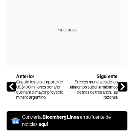
PUBLICIDAD
Anterior
Siguiente
Caputo festejó el aporte de
Precios mundiales de los
US$100 millones por año
alimentos suben a máximos
que hará el mayor proyecto
de más de tres años: las
minero argentino
razones
Convierta
Bloomberg Línea
en su fuente de
noticias
aquí