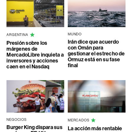
MUNDO
ARGENTINA
Irán dice que acuerdo
Presión sobre los
con Omán para
márgenes de
gestionar el estrecho de
MercadoLibre inquieta a
Ormuz está en su fase
inversores y acciones
final
caen en el Nasdaq
NEGOCIOS
MERCADOS
Burger King dispara sus
La acción más rentable