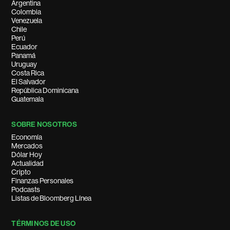
Argentina
Colombia
Venezuela
Chile
Perú
Ecuador
Panamá
Uruguay
Costa Rica
El Salvador
República Dominicana
Guatemala
SOBRE NOSOTROS
Economía
Mercados
Dólar Hoy
Actualidad
Cripto
Finanzas Personales
Podcasts
Listas de Bloomberg Línea
TÉRMINOS DE USO