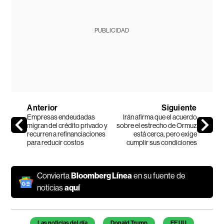
PUBLICIDAD
Anterior
Siguiente
Empresas endeudadas
Irán afirma que el acuerdo
migran del crédito privado y
sobre el estrecho de Ormuz
recurren a refinanciaciones
está cerca, pero exige
para reducir costos
cumplir sus condiciones
Convierta
Bloomberg Línea
en su fuente de
noticias
aquí
Temas de este artículo
Las noticias del día
Donald Trump
EE UU