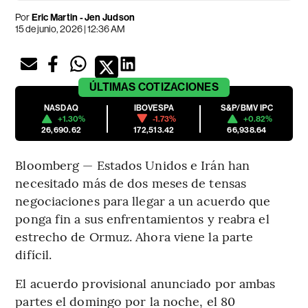
Por
Eric Martin - Jen Judson
15 de junio, 2026 | 12:36 AM
ÚLTIMAS
COTIZACIONES
NASDAQ
IBOVESPA
S&P/BMV IPC
+1.30%
-1.73%
+0.82%
26,690.62
172,513.42
66,938.64
Bloomberg — Estados Unidos e Irán han
necesitado más de dos meses de tensas
negociaciones para llegar a un acuerdo que
ponga fin a sus enfrentamientos y reabra el
estrecho de Ormuz. Ahora viene la parte
difícil.
El acuerdo provisional anunciado por ambas
partes el domingo por la noche, el 80