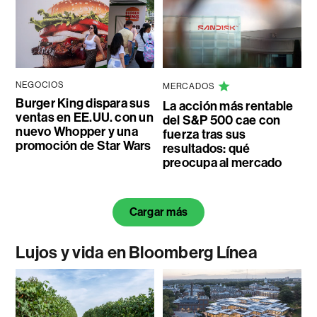
NEGOCIOS
MERCADOS
Burger King dispara sus
La acción más rentable
ventas en EE.UU. con un
del S&P 500 cae con
nuevo Whopper y una
fuerza tras sus
promoción de Star Wars
resultados: qué
preocupa al mercado
Cargar más
Lujos y vida en Bloomberg Línea