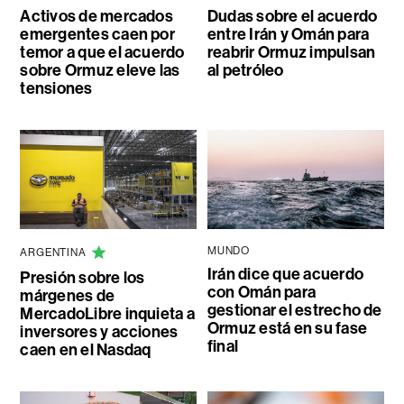
Activos de mercados
Dudas sobre el acuerdo
emergentes caen por
entre Irán y Omán para
temor a que el acuerdo
reabrir Ormuz impulsan
sobre Ormuz eleve las
al petróleo
tensiones
MUNDO
ARGENTINA
Irán dice que acuerdo
Presión sobre los
con Omán para
márgenes de
gestionar el estrecho de
MercadoLibre inquieta a
Ormuz está en su fase
inversores y acciones
final
caen en el Nasdaq