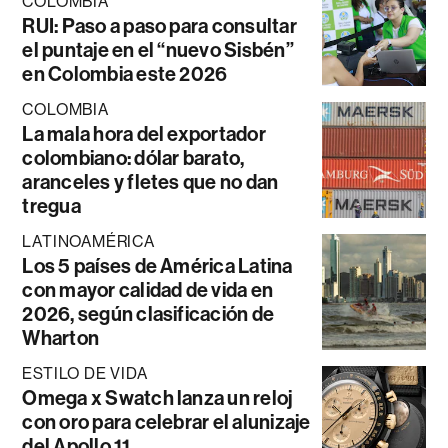
COLOMBIA
RUI: Paso a paso para consultar
el puntaje en el “nuevo Sisbén”
en Colombia este 2026
COLOMBIA
La mala hora del exportador
colombiano: dólar barato,
aranceles y fletes que no dan
tregua
LATINOAMÉRICA
Los 5 países de América Latina
con mayor calidad de vida en
2026, según clasificación de
Wharton
ESTILO DE VIDA
Omega x Swatch lanza un reloj
con oro para celebrar el alunizaje
del Apollo 11