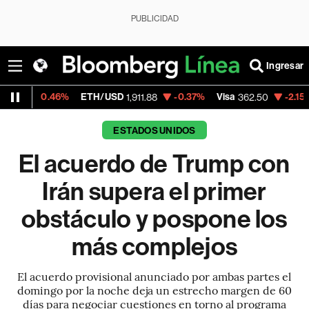
PUBLICIDAD
Ingresar
ETH/USD
-0.37%
Visa
-2.15%
MercadoLibr
1,911.88
362.50
ESTADOS UNIDOS
El acuerdo de Trump con
Irán supera el primer
obstáculo y pospone los
más complejos
El acuerdo provisional anunciado por ambas partes el
domingo por la noche deja un estrecho margen de 60
días para negociar cuestiones en torno al programa