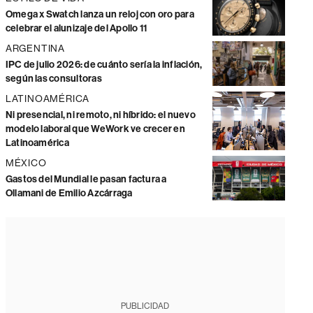
Omega x Swatch lanza un reloj con oro para
celebrar el alunizaje del Apollo 11
ARGENTINA
IPC de julio 2026: de cuánto sería la inflación,
según las consultoras
LATINOAMÉRICA
Ni presencial, ni remoto, ni híbrido: el nuevo
modelo laboral que WeWork ve crecer en
Latinoamérica
MÉXICO
Gastos del Mundial le pasan factura a
Ollamani de Emilio Azcárraga
PUBLICIDAD