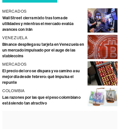
MERCADOS
Wall Street cierra mixto tras toma de
utilidades y mientras el mercado evalúa
avances con Irán
VENEZUELA
Binance despliega su tarjeta en Venezuela en
un mercado impulsado por el auge de las
stablecoins
MERCADOS
El precio del oro se dispara y va camino a su
mejor día desde febrero: qué impulsa el
repunte
COLOMBIA
Las razones por las que el peso colombiano
está siendo tan atractivo