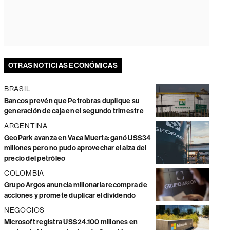
OTRAS NOTICIAS ECONÓMICAS
BRASIL
Bancos prevén que Petrobras duplique su
generación de caja en el segundo trimestre
ARGENTINA
GeoPark avanza en Vaca Muerta: ganó US$34
millones pero no pudo aprovechar el alza del
precio del petróleo
COLOMBIA
Grupo Argos anuncia millonaria recompra de
acciones y promete duplicar el dividendo
NEGOCIOS
Microsoft registra US$24.100 millones en