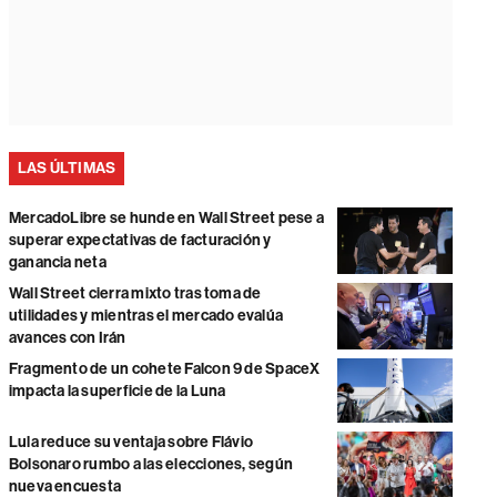
LAS ÚLTIMAS
MercadoLibre se hunde en Wall Street pese a
superar expectativas de facturación y
ganancia neta
Wall Street cierra mixto tras toma de
utilidades y mientras el mercado evalúa
avances con Irán
Fragmento de un cohete Falcon 9 de SpaceX
impacta la superficie de la Luna
Lula reduce su ventaja sobre Flávio
Bolsonaro rumbo a las elecciones, según
nueva encuesta