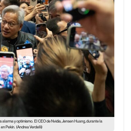
a alarma y optimismo.
El CEO de Nvidia, Jensen Huang, durante la
 en Pekín.
(Andrea Verdelli)