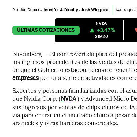
Por
Joe Deaux - Jennifer A. Dlouhy - Josh Wingrove
14 de agost
NVDA
+3.47%
ÚLTIMAS
COTIZACIONES
219.20
Bloomberg — El controvertido plan del presi
los ingresos procedentes de las ventas de chi
de que el Gobierno estadounidense encuentr
empresas
por una serie de actividades comerci
Expertos y personas familiarizadas con el asun
que Nvidia Corp. (
) y Advanced Micro De
NVDA
sus ingresos por ventas de chips chinos de I
vía para entrar en el mercado chino a pesar de
aranceles y otras barreras comerciales.