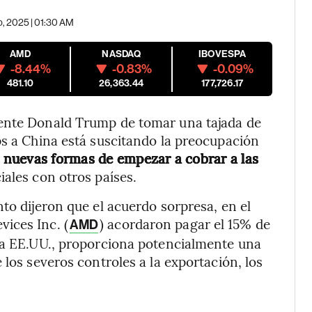
o, 2025 | 01:30 AM
AMD
NASDAQ
IBOVESPA
-8.44%
-0.83%
-0.09%
481.10
26,363.44
177,726.17
dente Donald Trump de tomar una tajada de
ps a China está suscitando la preocupación
e
nuevas formas de empezar a cobrar a las
ales con otros países.
to dijeron que el acuerdo sorpresa, en el
vices Inc. (
) acordaron pagar el 15% de
AMD
A a EE.UU., proporciona potencialmente una
 los severos controles a la exportación, los