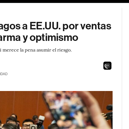
agos a EE.UU. por ventas
larma y optimismo
i merece la pena asumir el riesgo.
22
IDAD