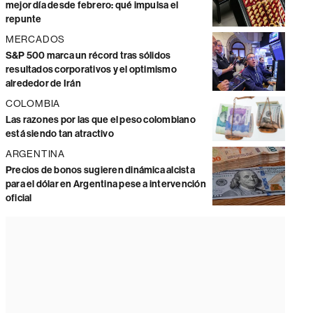
mejor día desde febrero: qué impulsa el
repunte
MERCADOS
S&P 500 marca un récord tras sólidos
resultados corporativos y el optimismo
alrededor de Irán
COLOMBIA
Las razones por las que el peso colombiano
está siendo tan atractivo
ARGENTINA
Precios de bonos sugieren dinámica alcista
para el dólar en Argentina pese a intervención
oficial