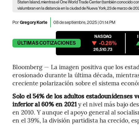
Staten Island, mientras el One World Trade Center (también conocido como
vislumbran en la distancia en la ciudad de Nueva York, 23 de marzo de 20
Por
Gregory Korte
08 de septiembre, 2025 | 01:14 PM
NASDAQ
-0.28%
ÚLTIMAS
COTIZACIONES
26,510.73
Bloomberg — La imagen positiva que los estad
erosionado durante la última década, mientra
creciente polarización sobre el sistema econ
Solo el 54% de los adultos estadounidenses ve
inferior al 60% en 2021
y el nivel más bajo de
en 2010. Y aunque el apoyo general al social
en el 39%, la división partidista ha crecido, 