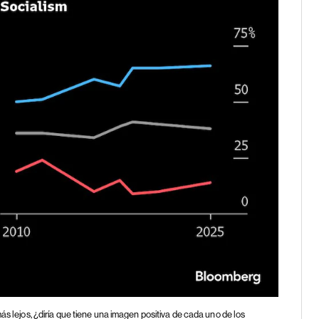
 más lejos, ¿diría que tiene una imagen positiva de cada uno de los