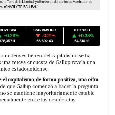
 la Torre de la Libertad) y el horizonte del centro de Manhattan se
24.
(CHARLY TRIBALLEAU)
IBOVESPA
S&P/BMV IPC
BTC/USD
+0.26%
-0.21%
+0.33%
178,357.11
66,692.43
64,510.12
ounidenses tienen del capitalismo se ha
s una nueva encuesta de Gallup revela una
ómico estadounidense.
 el capitalismo de forma positiva, una cifra
sde que Gallup comenzó a hacer la pregunta
ismo se mantiene mayoritariamente estable
especialmente entre los demócratas.