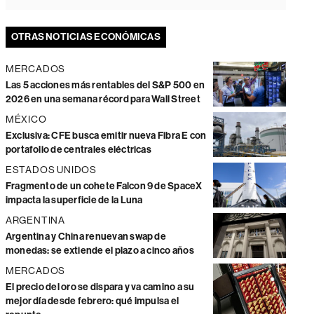
OTRAS NOTICIAS ECONÓMICAS
MERCADOS
Las 5 acciones más rentables del S&P 500 en
2026 en una semana récord para Wall Street
MÉXICO
Exclusiva: CFE busca emitir nueva Fibra E con
portafolio de centrales eléctricas
ESTADOS UNIDOS
Fragmento de un cohete Falcon 9 de SpaceX
impacta la superficie de la Luna
ARGENTINA
Argentina y China renuevan swap de
monedas: se extiende el plazo a cinco años
MERCADOS
El precio del oro se dispara y va camino a su
mejor día desde febrero: qué impulsa el