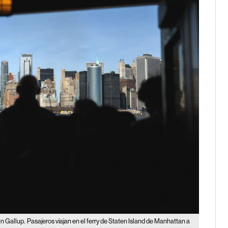
ún Gallup.
Pasajeros viajan en el ferry de Staten Island de Manhattan a