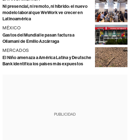
Ni presencial, ni remoto, ni híbrido: el nuevo
modelo laboral que WeWork ve crecer en
Latinoamérica
MÉXICO
Gastos del Mundial le pasan factura a
Ollamani de Emilio Azcárraga
MERCADOS
El Niño amenaza a América Latina y Deutsche
Bank identifica los países más expuestos
PUBLICIDAD