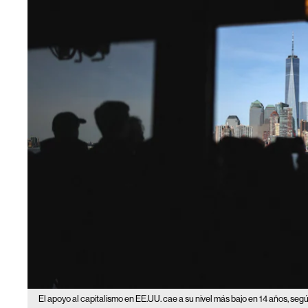
El apoyo al capitalismo en EE.UU. cae a su nivel más bajo en 14 años, seg