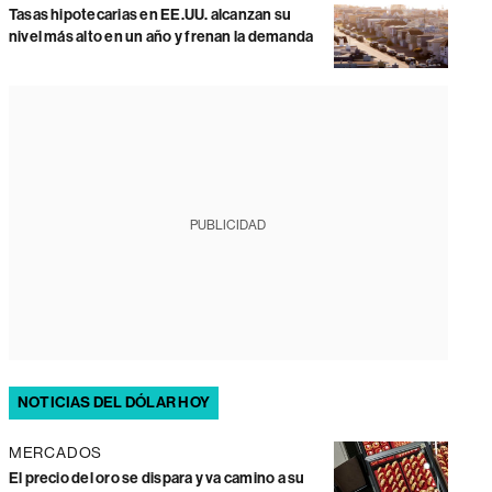
Tasas hipotecarias en EE.UU. alcanzan su
nivel más alto en un año y frenan la demanda
PUBLICIDAD
NOTICIAS DEL DÓLAR HOY
MERCADOS
El precio del oro se dispara y va camino a su