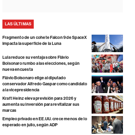
LAS ÚLTIMAS
Fragmento de un cohete Falcon 9 de SpaceX
impacta la superficie de la Luna
Lula reduce su ventaja sobre Flávio
Bolsonaro rumbo a las elecciones, según
nueva encuesta
Flávio Bolsonaro elige al diputado
conservador Alfredo Gaspar como candidato
a la vicepresidencia
Kraft Heinz eleva previsión para 2026 y
aumenta su inversión para revitalizar sus
marcas
Empleo privado en EE.UU. crece menos de lo
esperado en julio, según ADP