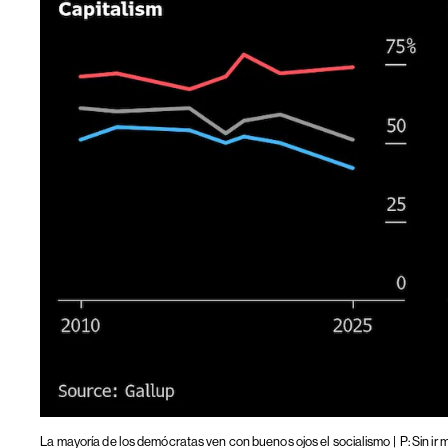
La mayoría de los demócratas ven con buenos ojos el socialismo |
P: Sin ir