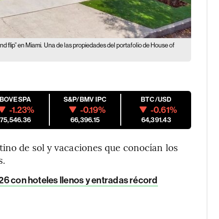
d flip” en Miami.
Una de las propiedades del portafolio de House of
IBOVESPA
S&P/BMV IPC
BTC/USD
-1.23%
-0.19%
-0.61%
175,546.36
66,396.15
64,391.43
tino de sol y vacaciones que conocían los
s.
026 con hoteles llenos y entradas récord