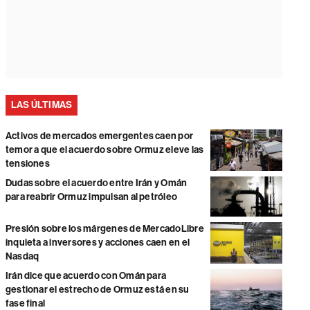
LAS ÚLTIMAS
Activos de mercados emergentes caen por
temor a que el acuerdo sobre Ormuz eleve las
tensiones
Dudas sobre el acuerdo entre Irán y Omán
para reabrir Ormuz impulsan al petróleo
Presión sobre los márgenes de MercadoLibre
inquieta a inversores y acciones caen en el
Nasdaq
Irán dice que acuerdo con Omán para
gestionar el estrecho de Ormuz está en su
fase final