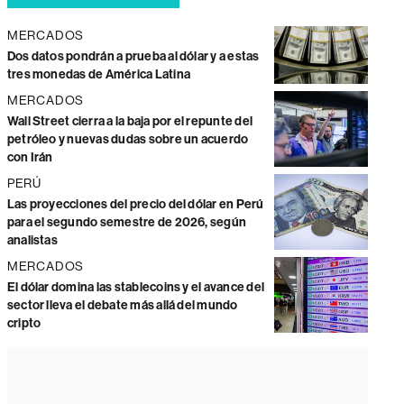
MERCADOS
Dos datos pondrán a prueba al dólar y a estas
tres monedas de América Latina
MERCADOS
Wall Street cierra a la baja por el repunte del
petróleo y nuevas dudas sobre un acuerdo
con Irán
PERÚ
Las proyecciones del precio del dólar en Perú
para el segundo semestre de 2026, según
analistas
MERCADOS
El dólar domina las stablecoins y el avance del
sector lleva el debate más allá del mundo
cripto