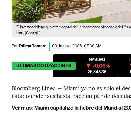
El inversor chileno que atrae capital de Latinoamérica al negocio del “fix an
Lion.
(Cortesía)
Por
Fátima Romero
03 de junio, 2026 | 07:00 AM
NASDAQ
-0.06%
ÚLTIMAS
COTIZACIONES
26,348.35
Bloomberg Línea — Miami ya no es solo el des
estadounidenses hasta hace un par de década
Ver más:
Miami capitaliza la fiebre del Mundial 2