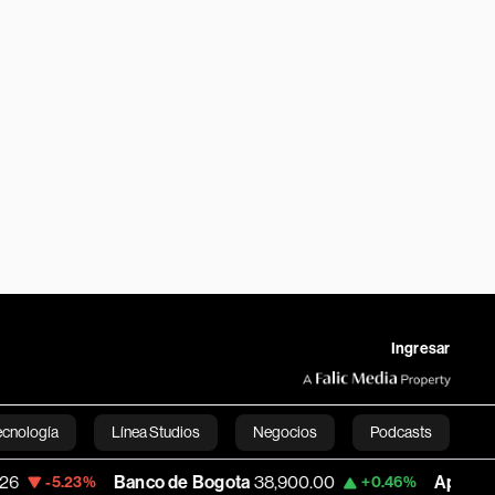
Ingresar
ecnología
Línea Studios
Negocios
Podcasts
Banco de Bogota
38,900.00
Apple
312.53
+0.46%
+0.5
English