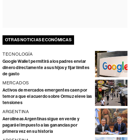
OTRAS NOTICIAS ECONÓMICAS
TECNOLOGÍA
Google Wallet permitirá a los padres enviar
dinero directamente a sus hijos y fijar límites
de gasto
MERCADOS
Activos de mercados emergentes caen por
temor a que el acuerdo sobre Ormuz eleve las
tensiones
ARGENTINA
Aerolíneas Argentinas sigue en verde y
pagará el impuesto a las ganancias por
primera vez en su historia