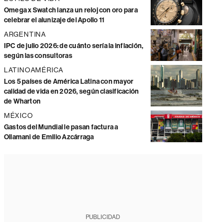
Omega x Swatch lanza un reloj con oro para
celebrar el alunizaje del Apollo 11
ARGENTINA
IPC de julio 2026: de cuánto sería la inflación,
según las consultoras
LATINOAMÉRICA
Los 5 países de América Latina con mayor
calidad de vida en 2026, según clasificación
de Wharton
MÉXICO
Gastos del Mundial le pasan factura a
Ollamani de Emilio Azcárraga
PUBLICIDAD