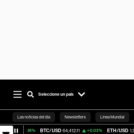
Seleccione un país
Las noticias del día
Newsletters
Línea Mundial
BTC/USD
64,412.11
ETH/USD
1,906.91
16%
+0.03%
+0.0
Bloomberg 