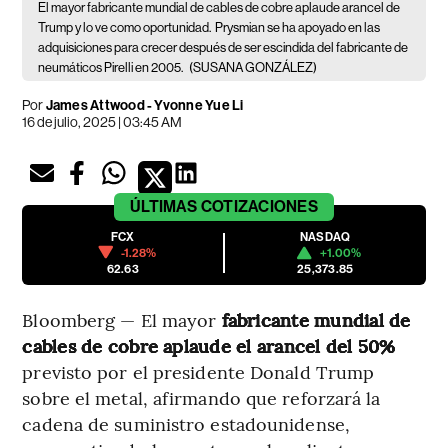
El mayor fabricante mundial de cables de cobre aplaude arancel de
Trump y lo ve como oportunidad.
Prysmian se ha apoyado en las
adquisiciones para crecer después de ser escindida del fabricante de
neumáticos Pirelli en 2005.
(SUSANA GONZÁLEZ)
Por
James Attwood - Yvonne Yue Li
16 de julio, 2025 | 03:45 AM
ÚLTIMAS
COTIZACIONES
FCX
NASDAQ
-1.28%
+1.00%
62.63
25,373.85
Bloomberg — El mayor
fabricante mundial de
cables de cobre aplaude el arancel del 50%
previsto por el presidente Donald Trump
sobre el metal, afirmando que reforzará la
cadena de suministro estadounidense,