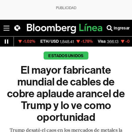
PUBLICIDAD
Ingresar
-1.02%
ETH/USD
-1.78%
Visa
-0.04%
Merc
1,848.41
366.13
ESTADOS UNIDOS
El mayor fabricante
mundial de cables de
cobre aplaude arancel de
Trump y lo ve como
oportunidad
Trump desató el caos en los mercados de metales la