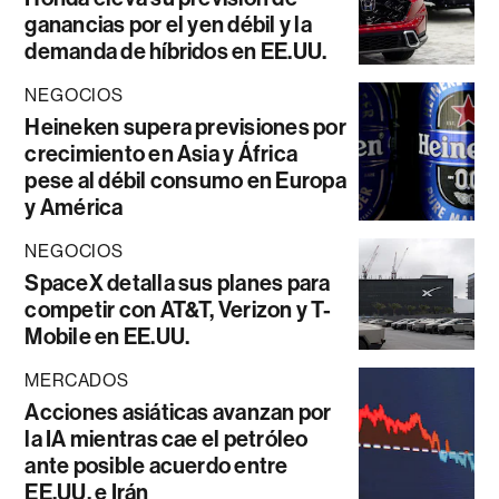
ganancias por el yen débil y la
demanda de híbridos en EE.UU.
NEGOCIOS
Heineken supera previsiones por
crecimiento en Asia y África
pese al débil consumo en Europa
y América
NEGOCIOS
SpaceX detalla sus planes para
competir con AT&T, Verizon y T-
Mobile en EE.UU.
MERCADOS
Acciones asiáticas avanzan por
la IA mientras cae el petróleo
ante posible acuerdo entre
EE.UU. e Irán