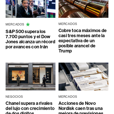
MERCADOS
MERCADOS
Cobre toca máximos de
S&P 500 supera los
casi tres meses ante la
7.700 puntos y el Dow
expectativa de un
Jones alcanza un récord
posible arancel de
por avances con Irán
Trump
NEGOCIOS
MERCADOS
Chanel supera a rivales
Acciones de Novo
del lujo con crecimiento
Nordisk caen tras una
de dos dígitos,
mejora de previsiones