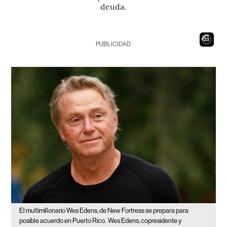
deuda.
22
PUBLICIDAD
El multimillonario Wes Edens, de New Fortress se prepara para
posible acuerdo en Puerto Rico.
Wes Edens, copresidente y