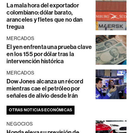
La mala hora del exportador
colombiano: dólar barato,
aranceles y fletes que no dan
tregua
MERCADOS
El yen enfrenta una prueba clave
en los 155 por dólar tras la
intervención histórica
MERCADOS
Dow Jones alcanza un récord
mientras cae el petróleo por
señales de alivio desde Irán
OTRAS NOTICIAS ECONÓMICAS
NEGOCIOS
Honda eleva su previsión de