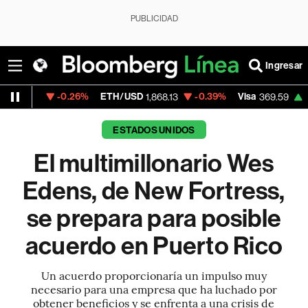
PUBLICIDAD
Ingresar
0.26%
ETH/USD
-0.39%
Visa
+1.07%
Merc
1,868.13
369.59
ESTADOS UNIDOS
El multimillonario Wes
Edens, de New Fortress,
se prepara para posible
acuerdo en Puerto Rico
Un acuerdo proporcionaría un impulso muy
necesario para una empresa que ha luchado por
obtener beneficios y se enfrenta a una crisis de