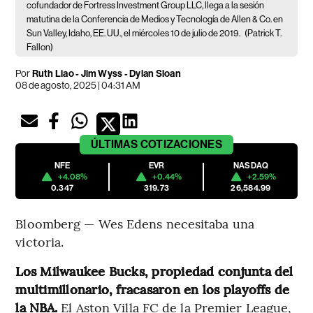
cofundador de Fortress Investment Group LLC, llega a la sesión
matutina de la Conferencia de Medios y Tecnología de Allen & Co. en
Sun Valley, Idaho, EE. UU., el miércoles 10 de julio de 2019.
(Patrick T.
Fallon)
Por
Ruth Liao - Jim Wyss - Dylan Sloan
08 de agosto, 2025 | 04:31 AM
ÚLTIMAS
COTIZACIONES
NFE
EVR
NASDAQ
+4.08%
+0.44%
+2.59%
0.347
319.73
26,584.99
Bloomberg — Wes Edens necesitaba una
victoria.
Los Milwaukee Bucks, propiedad conjunta del
multimillonario, fracasaron en los playoffs de
la NBA.
El Aston Villa FC de la Premier League,