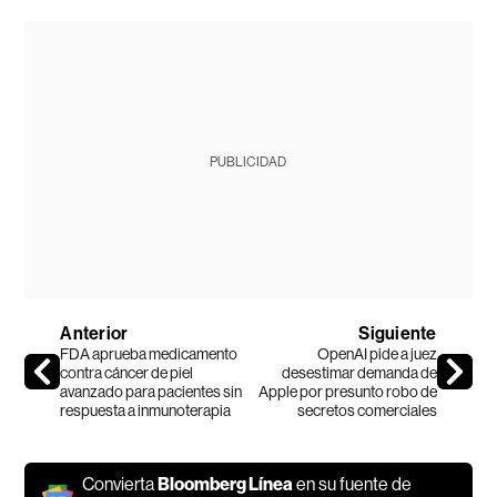
PUBLICIDAD
Anterior
Siguiente
FDA aprueba medicamento
OpenAI pide a juez
contra cáncer de piel
desestimar demanda de
avanzado para pacientes sin
Apple por presunto robo de
respuesta a inmunoterapia
secretos comerciales
Convierta
Bloomberg Línea
en su fuente de