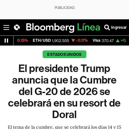
PUBLICIDAD
Ingresar
%
ETH/USD
-0.17%
Visa
+0.52%
MercadoL
1,902.555
370.47
ESTADOS UNIDOS
El presidente Trump
anuncia que la Cumbre
del G-20 de 2026 se
celebrará en su resort de
Doral
El tema de la cumbre, que se celebrará los días 14 y 15