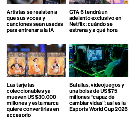
Artistas se resisten a
GTA 6 tendrá un
que sus voces y
adelanto exclusivo en
canciones sean usadas
Netflix: cuándo se
para entrenar a la IA
estrena y a qué hora
Las tarjetas
Batallas, videojuegos y
coleccionables ya
una bolsa de US$75
mueven US$30.000
millones “capaz de
millones y esta marca
cambiar vidas”: así es la
quiere convertirlas en
Esports World Cup 2026
accesorio