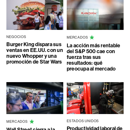
NEGOCIOS
MERCADOS
Burger King dispara sus
La acción más rentable
ventas en EE.UU. con un
del S&P 500 cae con
nuevo Whopper y una
fuerza tras sus
promoción de Star Wars
resultados: qué
preocupa al mercado
ESTADOS UNIDOS
MERCADOS
Productividad laboral de
Wall Street cierra a la