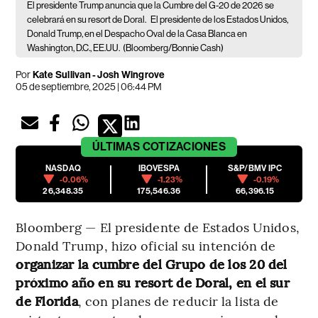
El presidente Trump anuncia que la Cumbre del G-20 de 2026 se
celebrará en su resort de Doral.
El presidente de los Estados Unidos,
Donald Trump, en el Despacho Oval de la Casa Blanca en
Washington, D.C., EE.UU.
(Bloomberg/Bonnie Cash)
Por
Kate Sullivan - Josh Wingrove
05 de septiembre, 2025 | 06:44 PM
ÚLTIMAS
COTIZACIONES
NASDAQ
IBOVESPA
S&P/BMV IPC
-0.06%
-1.23%
-0.19%
26,348.35
175,546.36
66,396.15
Bloomberg — El presidente de Estados Unidos,
Donald Trump, hizo oficial su intención de
organizar la cumbre del Grupo de los 20 del
próximo año en su resort de Doral, en el sur
de Florida
, con planes de reducir la lista de