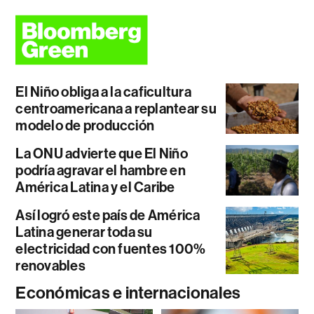
El Niño obliga a la caficultura
centroamericana a replantear su
modelo de producción
La ONU advierte que El Niño
podría agravar el hambre en
América Latina y el Caribe
Así logró este país de América
Latina generar toda su
electricidad con fuentes 100%
renovables
Económicas e internacionales