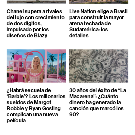
Chanel supera a rivales
Live Nation elige a Brasil
del lujo con crecimiento
para construir la mayor
de dos dígitos,
arena techada de
impulsado por los
Sudamérica: los
diseños de Blazy
detalles
¿Habrá secuela de
30 años del éxito de “La
‘Barbie’? Los millonarios
Macarena”: ¿Cuánto
sueldos de Margot
dinero ha generado la
Robbie y Ryan Gosling
canción que marcó los
complican una nueva
90?
película