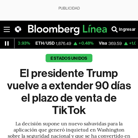
PUBLICIDAD
Ingresar
3%
ETH/USD
+0.48%
Visa
+1.07%
Mercado
1,876.49
369.59
ESTADOS UNIDOS
El presidente Trump
vuelve a extender 90 días
el plazo de venta de
TikTok
La decisión supone un nuevo salvavidas para la
aplicación que generó inquietud en Washington
sobre la seguridad nacional y que se ha convertido en