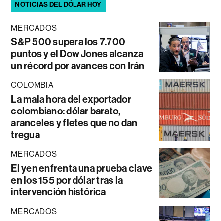
NOTICIAS DEL DÓLAR HOY
MERCADOS
S&P 500 supera los 7.700
puntos y el Dow Jones alcanza
un récord por avances con Irán
COLOMBIA
La mala hora del exportador
colombiano: dólar barato,
aranceles y fletes que no dan
tregua
MERCADOS
El yen enfrenta una prueba clave
en los 155 por dólar tras la
intervención histórica
MERCADOS