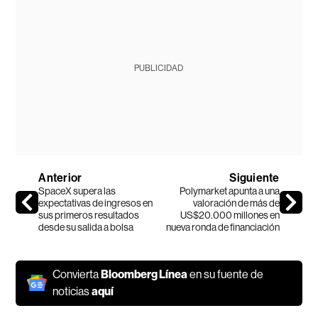
PUBLICIDAD
Anterior
Siguiente
SpaceX supera las
Polymarket apunta a una
expectativas de ingresos en
valoración de más de
sus primeros resultados
US$20.000 millones en
desde su salida a bolsa
nueva ronda de financiación
Convierta
Bloomberg Línea
en su fuente de
noticias
aquí