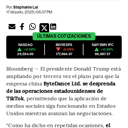
Por
Stephanie Lai
17 de junio, 2025 | 06:37 PM
ÚLTIMAS
COTIZACIONES
NASDAQ
IBOVESPA
S&P/BMV IPC
+2.59%
-0.06%
+0.29%
26,584.99
177,894.97
66,887.57
Bloomberg — El presidente Donald Trump está
ampliando por tercera vez el plazo para que la
empresa china
ByteDance Ltd. se desprenda
de las operaciones estadounidenses de
TikTok
, permitiendo que la aplicación de
medios sociales siga funcionando en Estados
Unidos mientras avanzan las negociaciones.
“Como ha dicho en repetidas ocasiones,
el