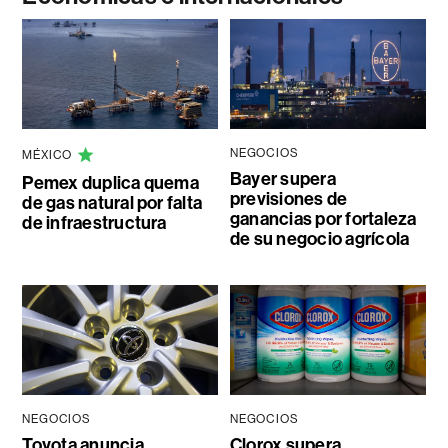
NEGOCIOS
MÉXICO
Bayer supera
Pemex duplica quema
previsiones de
de gas natural por falta
ganancias por fortaleza
de infraestructura
de su negocio agrícola
NEGOCIOS
NEGOCIOS
Toyota anuncia
Clorox supera