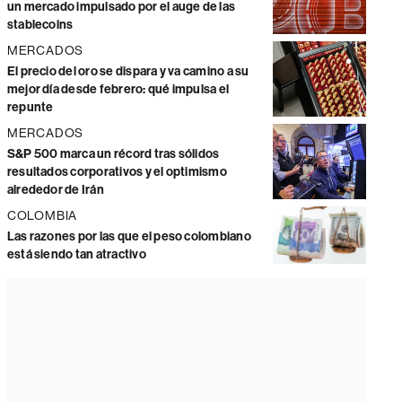
un mercado impulsado por el auge de las
stablecoins
MERCADOS
El precio del oro se dispara y va camino a su
mejor día desde febrero: qué impulsa el
repunte
MERCADOS
S&P 500 marca un récord tras sólidos
resultados corporativos y el optimismo
alrededor de Irán
COLOMBIA
Las razones por las que el peso colombiano
está siendo tan atractivo