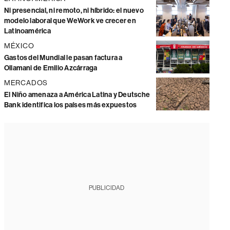
Ni presencial, ni remoto, ni híbrido: el nuevo
modelo laboral que WeWork ve crecer en
Latinoamérica
MÉXICO
Gastos del Mundial le pasan factura a
Ollamani de Emilio Azcárraga
MERCADOS
El Niño amenaza a América Latina y Deutsche
Bank identifica los países más expuestos
PUBLICIDAD