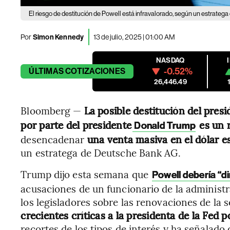
El riesgo de destitución de Powell está infravalorado, según un estrateg
Por
Simon Kennedy
13 de julio, 2025 | 01:00 AM
NASDAQ
-0.52%
ÚLTIMAS
COTIZACIONES
26,446.49
Bloomberg —
La posible destitución del presi
por parte del presidente
es un 
Donald Trump
desencadenar
una venta masiva en el dólar e
un estratega de Deutsche Bank AG.
Trump dijo esta semana que
Powell debería “d
acusaciones de un funcionario de la administ
los legisladores sobre las renovaciones de la s
crecientes críticas a la presidenta de la Fed
recortes de los tipos de interés y ha señalad