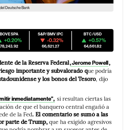
a del Deutsche Bank
IBOVESPA
S&P/BMV IPC
BTC/USD
+0.20%
-0.32%
+0.57%
178,243.92
66,621.27
64,661.82
dente de la Reserva Federal
,
, Jerome Powell
riesgo importante y subvalorado q
ue podría
stadounidense y los bonos del Tesoro
, dijo
si resultan ciertas las
imitir inmediatamente”,
ración de que el banquero central engañó a
ede de la Fed
. El comentario se sumó a las
 por parte de Trump,
que ha exigido agresivos
o que podría nombrar a un sucesor antes de