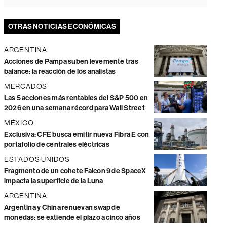
OTRAS NOTICIAS ECONÓMICAS
ARGENTINA
Acciones de Pampa suben levemente tras
balance: la reacción de los analistas
MERCADOS
Las 5 acciones más rentables del S&P 500 en
2026 en una semana récord para Wall Street
MÉXICO
Exclusiva: CFE busca emitir nueva Fibra E con
portafolio de centrales eléctricas
ESTADOS UNIDOS
Fragmento de un cohete Falcon 9 de SpaceX
impacta la superficie de la Luna
ARGENTINA
Argentina y China renuevan swap de
monedas: se extiende el plazo a cinco años