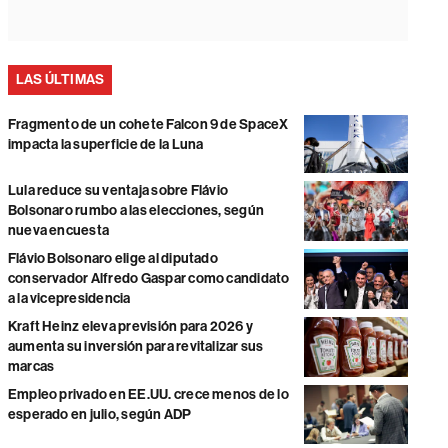
LAS ÚLTIMAS
Fragmento de un cohete Falcon 9 de SpaceX
impacta la superficie de la Luna
Lula reduce su ventaja sobre Flávio
Bolsonaro rumbo a las elecciones, según
nueva encuesta
Flávio Bolsonaro elige al diputado
conservador Alfredo Gaspar como candidato
a la vicepresidencia
Kraft Heinz eleva previsión para 2026 y
aumenta su inversión para revitalizar sus
marcas
Empleo privado en EE.UU. crece menos de lo
esperado en julio, según ADP