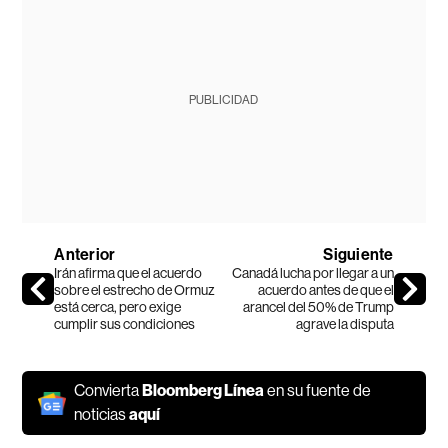
PUBLICIDAD
Anterior
Siguiente
Irán afirma que el acuerdo
Canadá lucha por llegar a un
sobre el estrecho de Ormuz
acuerdo antes de que el
está cerca, pero exige
arancel del 50% de Trump
cumplir sus condiciones
agrave la disputa
Convierta
Bloomberg Línea
en su fuente de
noticias
aquí