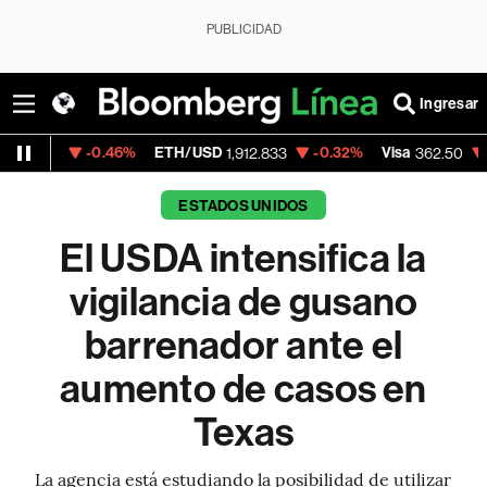
PUBLICIDAD
Ingresar
-0.46%
ETH/USD
-0.32%
Visa
-2.15%
Mer
1,912.833
362.50
ESTADOS UNIDOS
El USDA intensifica la
vigilancia de gusano
barrenador ante el
aumento de casos en
Texas
La agencia está estudiando la posibilidad de utilizar