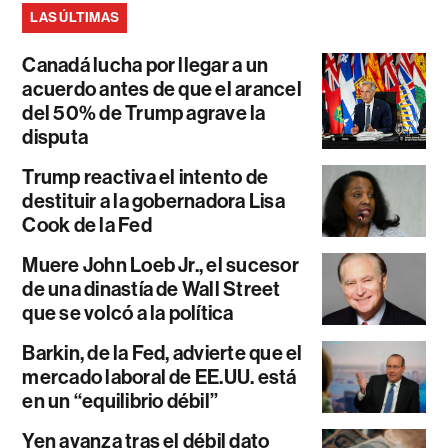
LAS ÚLTIMAS
Canadá lucha por llegar a un
acuerdo antes de que el arancel
del 50% de Trump agrave la
disputa
Trump reactiva el intento de
destituir a la gobernadora Lisa
Cook de la Fed
Muere John Loeb Jr., el sucesor
de una dinastía de Wall Street
que se volcó a la política
Barkin, de la Fed, advierte que el
mercado laboral de EE.UU. está
en un “equilibrio débil”
Yen avanza tras el débil dato