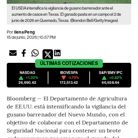
El USDA intensifica la vigilancia de gusano barrenador ante el
aumento de casos en Texas.
El ganado pasta en un campo el 2 de
junio de 2026 en Quemado, Texas.
(Brandon Bell/Getty Images)
Por
Ilena Peng
15 de junio, 2026 | 10:57 PM
ÚLTIMAS
COTIZACIONES
NASDAQ
IBOVESPA
S&P/BMV IPC
+1.30%
-1.73%
+0.82%
26,690.62
172,513.42
66,938.64
Bloomberg — El Departamento de Agricultura
de EE.UU. está intensificando la vigilancia del
gusano barrenador del Nuevo Mundo, con el
objetivo de colaborar con el Departamento de
Seguridad Nacional para contener un brote