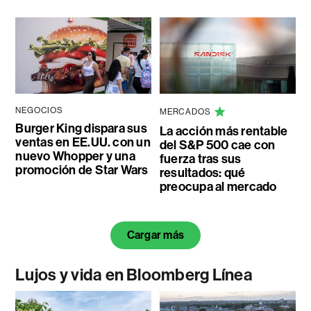
NEGOCIOS
MERCADOS
Burger King dispara sus
La acción más rentable
ventas en EE.UU. con un
del S&P 500 cae con
nuevo Whopper y una
fuerza tras sus
promoción de Star Wars
resultados: qué
preocupa al mercado
Cargar más
Lujos y vida en Bloomberg Línea