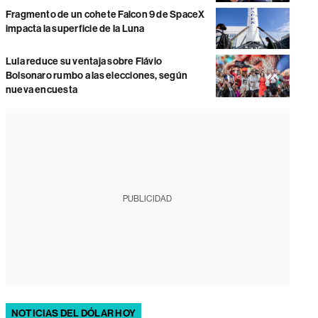
Fragmento de un cohete Falcon 9 de SpaceX
impacta la superficie de la Luna
Lula reduce su ventaja sobre Flávio
Bolsonaro rumbo a las elecciones, según
nueva encuesta
PUBLICIDAD
NOTICIAS DEL DÓLAR HOY