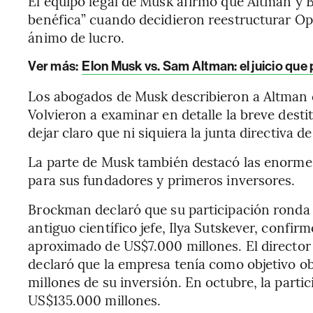
El equipo legal de Musk afirmó que Altman y
benéfica” cuando decidieron reestructurar O
ánimo de lucro.
Ver más:
Elon Musk vs. Sam Altman: el juicio que
Los abogados de Musk describieron a Altman 
Volvieron a examinar en detalle la breve des
dejar claro que ni siquiera la junta directiva 
La parte de Musk también destacó las enormes
para sus fundadores y primeros inversores.
Brockman declaró que su participación ronda 
antiguo científico jefe, Ilya Sutskever, confir
aproximado de US$7.000 millones. El director 
declaró que la empresa tenía como objetivo 
millones de su inversión. En octubre, la parti
US$135.000 millones.