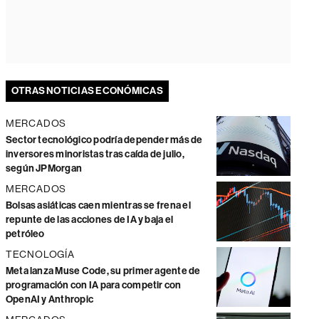
OTRAS NOTICIAS ECONÓMICAS
MERCADOS
Sector tecnológico podría depender más de
inversores minoristas tras caída de julio,
según JPMorgan
MERCADOS
Bolsas asiáticas caen mientras se frena el
repunte de las acciones de IA y baja el
petróleo
TECNOLOGÍA
Meta lanza Muse Code, su primer agente de
programación con IA para competir con
OpenAI y Anthropic