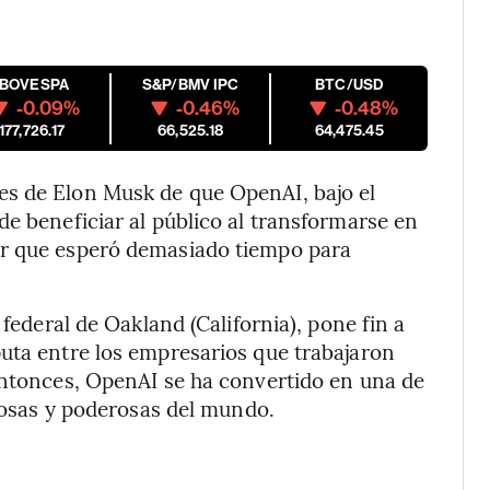
M
IBOVESPA
S&P/BMV IPC
BTC/USD
-0.09%
-0.46%
-0.48%
177,726.17
66,525.18
64,475.45
es de Elon Musk de que OpenAI, bajo el
de beneficiar al público al transformarse en
ar que esperó demasiado tiempo para
 federal de Oakland (California), pone fin a
uta entre los empresarios que trabajaron
entonces, OpenAI se ha convertido en una de
liosas y poderosas del mundo.