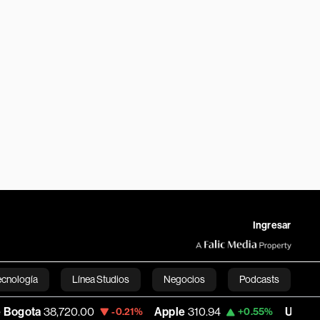
Ingresar
ecnología
Línea Studios
Negocios
Podcasts
,720.00
Apple
310.94
USD COP
3,175.95
-0.21%
+0.55%
English