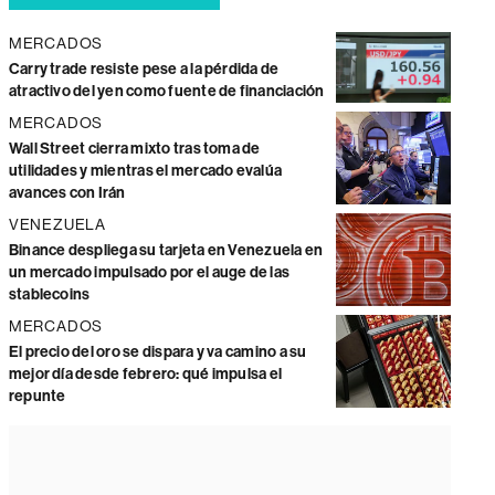
MERCADOS
Carry trade resiste pese a la pérdida de
atractivo del yen como fuente de financiación
MERCADOS
Wall Street cierra mixto tras toma de
utilidades y mientras el mercado evalúa
avances con Irán
VENEZUELA
Binance despliega su tarjeta en Venezuela en
un mercado impulsado por el auge de las
stablecoins
MERCADOS
El precio del oro se dispara y va camino a su
mejor día desde febrero: qué impulsa el
repunte