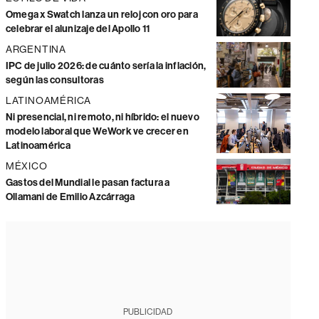
Omega x Swatch lanza un reloj con oro para
celebrar el alunizaje del Apollo 11
ARGENTINA
IPC de julio 2026: de cuánto sería la inflación,
según las consultoras
LATINOAMÉRICA
Ni presencial, ni remoto, ni híbrido: el nuevo
modelo laboral que WeWork ve crecer en
Latinoamérica
MÉXICO
Gastos del Mundial le pasan factura a
Ollamani de Emilio Azcárraga
PUBLICIDAD