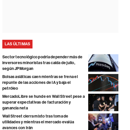
LAS ÚLTIMAS
Sector tecnológico podría depender más de
inversores minoristas tras caída de julio,
según JPMorgan
Bolsas asiáticas caen mientras se frena el
repunte de las acciones de IA y baja el
petróleo
MercadoLibre se hunde en Wall Street pese a
superar expectativas de facturación y
ganancia neta
Wall Street cierra mixto tras toma de
utilidades y mientras el mercado evalúa
avances con Irán