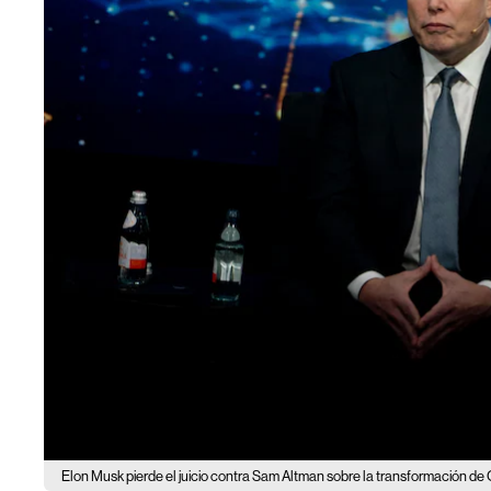
Elon Musk pierde el juicio contra Sam Altman sobre la transformación de