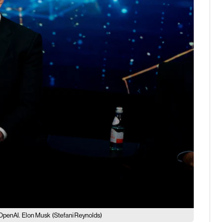
 OpenAI.
Elon Musk
(Stefani Reynolds)