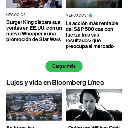
NEGOCIOS
MERCADOS
Burger King dispara sus
La acción más rentable
ventas en EE.UU. con un
del S&P 500 cae con
nuevo Whopper y una
fuerza tras sus
promoción de Star Wars
resultados: qué
preocupa al mercado
Cargar más
Lujos y vida en Bloomberg Línea
En fotos: las
¿Quién era William Orbit,