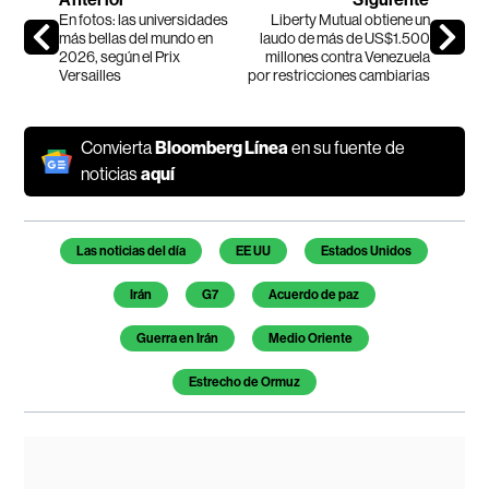
En fotos: las universidades
Liberty Mutual obtiene un
más bellas del mundo en
laudo de más de US$1.500
2026, según el Prix
millones contra Venezuela
Versailles
por restricciones cambiarias
Convierta
Bloomberg Línea
en su fuente de
noticias
aquí
Temas de este artículo
Las noticias del día
EE UU
Estados Unidos
Irán
G7
Acuerdo de paz
Guerra en Irán
Medio Oriente
Estrecho de Ormuz