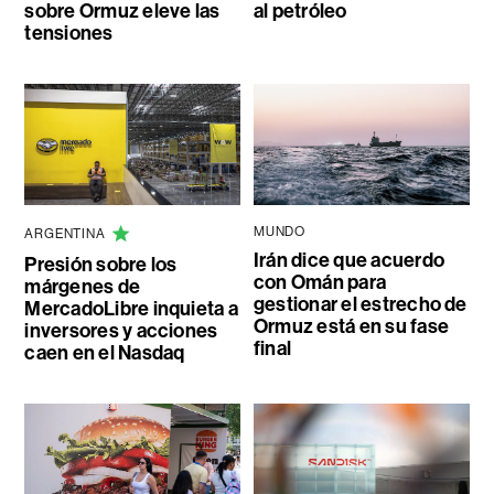
sobre Ormuz eleve las
al petróleo
tensiones
MUNDO
ARGENTINA
Irán dice que acuerdo
Presión sobre los
con Omán para
márgenes de
gestionar el estrecho de
MercadoLibre inquieta a
Ormuz está en su fase
inversores y acciones
final
caen en el Nasdaq