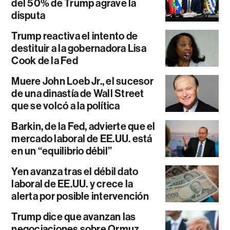
del 50% de Trump agrave la
disputa
Trump reactiva el intento de
destituir a la gobernadora Lisa
Cook de la Fed
Muere John Loeb Jr., el sucesor
de una dinastía de Wall Street
que se volcó a la política
Barkin, de la Fed, advierte que el
mercado laboral de EE.UU. está
en un “equilibrio débil”
Yen avanza tras el débil dato
laboral de EE.UU. y crece la
alerta por posible intervención
Trump dice que avanzan las
negociaciones sobre Ormuz