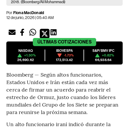
2018.
(Bloomberg/Ali Mohammadi)
Por
Fiona MacDonald
12 de junio, 2026 | 05:40 AM
ÚLTIMAS
COTIZACIONES
NASDAQ
IBOVESPA
S&P/BMV IPC
+1.30%
-1.73%
+0.82%
26,690.62
172,513.42
66,938.64
Bloomberg — Según altos funcionarios,
Estados Unidos e Irán están cada vez más
cerca de firmar un acuerdo para reabrir el
estrecho de Ormuz, justo cuando los líderes
mundiales del Grupo de los Siete se preparan
para reunirse la próxima semana.
Un alto funcionario iraní indicó durante la