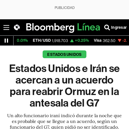
PUBLICIDAD
Ingresar
1%
ETH/USD
+0.25%
Visa
-2.15%
Mercad
1,918.703
362.50
ESTADOS UNIDOS
Estados Unidos e Irán se
acercan a un acuerdo
para reabrir Ormuz en la
antesala del G7
Un alto funcionario iraní indicó durante la noche que
es probable que se llegue a un acuerdo, según un
funcionario del G7, quien pidió no ser identificado.