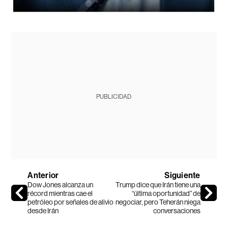
PUBLICIDAD
Anterior
Siguiente
Dow Jones alcanza un
Trump dice que Irán tiene una
récord mientras cae el
“última oportunidad” de
petróleo por señales de alivio
negociar, pero Teherán niega
desde Irán
conversaciones