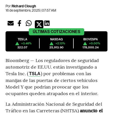
Por
Richard Clough
16 de septiembre, 2025 | 07:57 AM
ÚLTIMAS
COTIZACIONES
TESLA
NASDAQ
IBOVESPA
+3.46%
+2.13%
+0.00%
322.07
25,913.90
178,000.24
Bloomberg — Los reguladores de seguridad
automotriz de EE.UU. están investigando a
Tesla Inc. (
) por problemas con las
TSLA
manijas de las puertas de ciertos vehículos
Model Y que podrían provocar que los
ocupantes queden atrapados en el interior.
La Administración Nacional de Seguridad del
Tráfico en las Carreteras (NHTSA)
anunció el