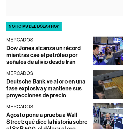
NOTICIAS DEL DÓLAR HOY
MERCADOS
Dow Jones alcanza un récord
mientras cae el petróleo por
señales de alivio desde Irán
MERCADOS
Deutsche Bank ve al oro en una
fase explosiva y mantiene sus
proyecciones de precio
MERCADOS
Agosto pone a prueba a Wall
Street: qué dice la historia sobre
el S&P 500, el dólar y el oro