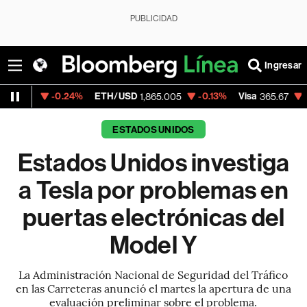
PUBLICIDAD
Ingresar
-0.24%
ETH/USD
-0.13%
Visa
-0.13%
Me
1,865.005
365.67
ESTADOS UNIDOS
Estados Unidos investiga
a Tesla por problemas en
puertas electrónicas del
Model Y
La Administración Nacional de Seguridad del Tráfico
en las Carreteras anunció el martes la apertura de una
evaluación preliminar sobre el problema.