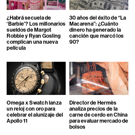
¿Habrá secuela de
30 años del éxito de “La
‘Barbie’? Los millonarios
Macarena”: ¿Cuánto
sueldos de Margot
dinero ha generado la
Robbie y Ryan Gosling
canción que marcó los
complican una nueva
90?
película
Omega x Swatch lanza
Director de Hermès
un reloj con oro para
analiza precios de la
celebrar el alunizaje del
carne de cerdo en China
Apollo 11
para evaluar mercado de
bolsos