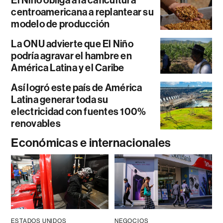
El Niño obliga a la caficultura
centroamericana a replantear su
modelo de producción
La ONU advierte que El Niño
podría agravar el hambre en
América Latina y el Caribe
Así logró este país de América
Latina generar toda su
electricidad con fuentes 100%
renovables
Económicas e internacionales
ESTADOS UNIDOS
NEGOCIOS