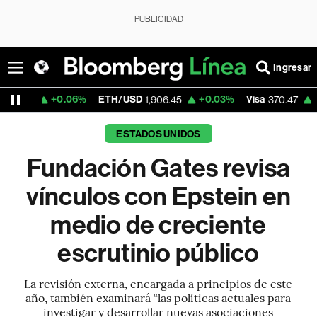
PUBLICIDAD
Ingresar
+0.06%
ETH/USD
+0.03%
Visa
+0.52%
Me
1,906.45
370.47
ESTADOS UNIDOS
Fundación Gates revisa
vínculos con Epstein en
medio de creciente
escrutinio público
La revisión externa, encargada a principios de este
año, también examinará “las políticas actuales para
investigar y desarrollar nuevas asociaciones