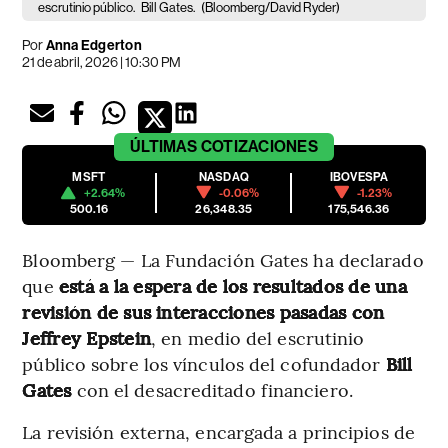
escrutinio público.
Bill Gates.
(Bloomberg/David Ryder)
Por
Anna Edgerton
21 de abril, 2026 | 10:30 PM
ÚLTIMAS
COTIZACIONES
MSFT
NASDAQ
IBOVESPA
+2.64%
-0.06%
-1.23%
500.16
26,348.35
175,546.36
Bloomberg — La Fundación Gates ha declarado
que
está a la espera de los resultados de una
revisión de sus interacciones pasadas con
Jeffrey Epstein
, en medio del escrutinio
público sobre los vínculos del cofundador
Bill
Gates
con el desacreditado financiero.
La revisión externa, encargada a principios de