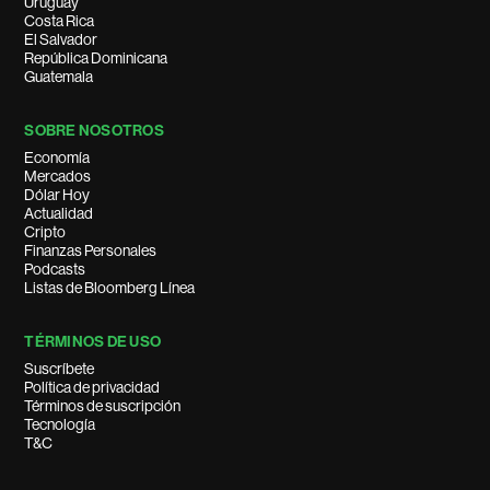
Uruguay
Costa Rica
El Salvador
República Dominicana
Guatemala
SOBRE NOSOTROS
Economía
Mercados
Dólar Hoy
Actualidad
Cripto
Finanzas Personales
Podcasts
Listas de Bloomberg Línea
TÉRMINOS DE USO
Suscríbete
Política de privacidad
Términos de suscripción
Tecnología
T&C