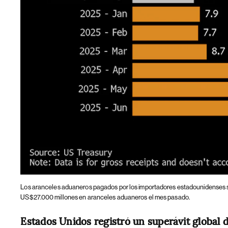
Los aranceles aduaneros pagados por los importadores estadounidenses
US$27.000 millones en aranceles aduaneros el mes pasado.
Estados Unidos registró un superávit global 