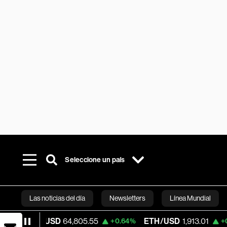
Seleccione un país
Las noticias del día
Newsletters
Línea Mundial
USD
64,805.55
ETH/USD
1,913.01
Visa
+0.64%
+0.38%
Bloomberg 