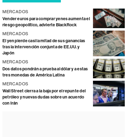
MERCADOS
Vender euros para comprar yenes aumenta el
riesgo geopolítico, advierte BlackRock
MERCADOS
El yen pierde casi la mitad de sus ganancias
tras la intervención conjunta de EE.UU. y
Japón
MERCADOS
Dos datos pondrán a prueba al dólar y a estas
tres monedas de América Latina
MERCADOS
Wall Street cierra a la baja por el repunte del
petróleo y nuevas dudas sobre un acuerdo
con Irán