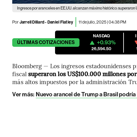
Ingresos por aranceles en EE.UU. alcanzan máximo histórico: superaro
Por
Jarrell Dillard - Daniel Flatley
11 de julio, 2025 | 04:38 PM
NASDAQ
+0.93%
ÚLTIMAS
COTIZACIONES
26,594.50
Bloomberg — Los ingresos estadounidenses p
fiscal
superaron los US$100.000 millones por
más altos impuestos por la administración Tr
Ver más:
Nuevo arancel de Trump a Brasil podría