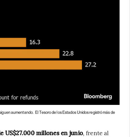
 siguen aumentando.
El Tesoro de los Estados Unidos registró más de
de US$27.000 millones en junio
, frente al