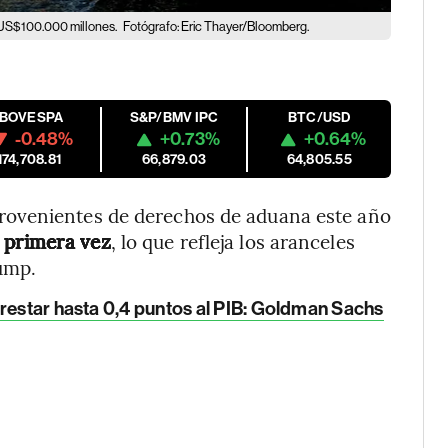
n US$100.000 millones.
Fotógrafo: Eric Thayer/Bloomberg.
IBOVESPA
S&P/BMV IPC
BTC/USD
-0.48%
+0.73%
+0.64%
174,708.81
66,879.03
64,805.55
rovenientes de derechos de aduana este año
 primera vez
, lo que refleja los aranceles
ump.
 restar hasta 0,4 puntos al PIB: Goldman Sachs