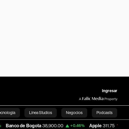
Ingresar
ecnología
Línea Studios
Negocios
Podcasts
 Bogota
38,900.00
Apple
311.75
USD C
+0.46%
-0.25%
English