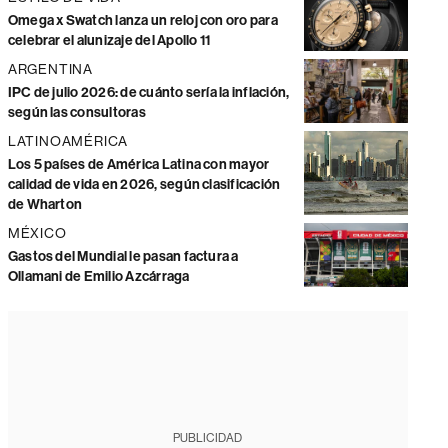
Omega x Swatch lanza un reloj con oro para
celebrar el alunizaje del Apollo 11
ARGENTINA
IPC de julio 2026: de cuánto sería la inflación,
según las consultoras
LATINOAMÉRICA
Los 5 países de América Latina con mayor
calidad de vida en 2026, según clasificación
de Wharton
MÉXICO
Gastos del Mundial le pasan factura a
Ollamani de Emilio Azcárraga
PUBLICIDAD