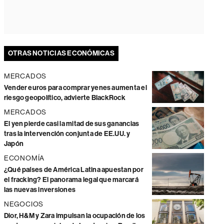
OTRAS NOTICIAS ECONÓMICAS
MERCADOS
Vender euros para comprar yenes aumenta el
riesgo geopolítico, advierte BlackRock
MERCADOS
El yen pierde casi la mitad de sus ganancias
tras la intervención conjunta de EE.UU. y
Japón
ECONOMÍA
¿Qué países de América Latina apuestan por
el fracking? El panorama legal que marcará
las nuevas inversiones
NEGOCIOS
Dior, H&M y Zara impulsan la ocupación de los