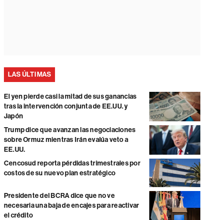
LAS ÚLTIMAS
El yen pierde casi la mitad de sus ganancias
tras la intervención conjunta de EE.UU. y
Japón
Trump dice que avanzan las negociaciones
sobre Ormuz mientras Irán evalúa veto a
EE.UU.
Cencosud reporta pérdidas trimestrales por
costos de su nuevo plan estratégico
Presidente del BCRA dice que no ve
necesaria una baja de encajes para reactivar
el crédito