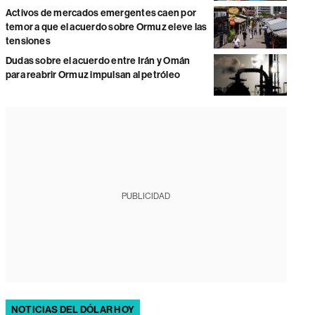
Activos de mercados emergentes caen por
temor a que el acuerdo sobre Ormuz eleve las
tensiones
Dudas sobre el acuerdo entre Irán y Omán
para reabrir Ormuz impulsan al petróleo
PUBLICIDAD
NOTICIAS DEL DÓLAR HOY