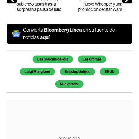
subiendo tasas tras la
nuevo Whopper y una
sorpresiva pausa de julio
promoción de Star Wars
Convierta
Bloomberg Línea
en su fuente de
noticias
aquí
Temas de este artículo
Las noticias del día
Las Últimas
Luigi Mangione
Estados Unidos
EE UU
Nueva York