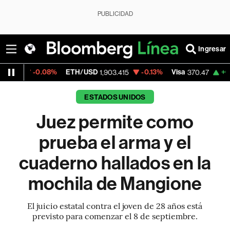
PUBLICIDAD
Ingresar
.08%
ETH/USD
-0.13%
Visa
+0.52%
Merca
1,903.415
370.47
ESTADOS UNIDOS
Juez permite como
prueba el arma y el
cuaderno hallados en la
mochila de Mangione
El juicio estatal contra el joven de 28 años está
previsto para comenzar el 8 de septiembre.