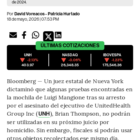
de 2024.
Por
David Voreacos - Patricia Hurtado
18 de mayo, 2026 | 07:53 PM
ÚLTIMAS
COTIZACIONES
UNH
NASDAQ
IBOVESPA
-2.13%
-0.06%
-1.23%
403.97
26,348.35
175,546.36
Bloomberg — Un juez estatal de Nueva York
dictaminó que algunas pruebas encontradas en
la mochila de Luigi Mangione tras su arresto
por el asesinato del ejecutivo de UnitedHealth
Group Inc (
), Brian Thompson, no podrán
UNH
ser utilizadas en su próximo juicio por
homicidio. Sin embargo, fiscales sí podrán usar
otros objetos recolectados ese mismo día.