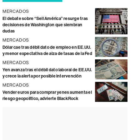
MERCADOS
El debate sobre “Sell América” resurge tras
decisiones de Washington que siembran
dudas
MERCADOS
Dólar cae tras débil dato de empleo en EE.UU.
y menor expectativa de alza de tasas de la Fed
MERCADOS
Yen avanza tras el débil dato laboral de EE.UU.
y crece la alerta por posible intervención
MERCADOS
Vender euros para comprar yenes aumenta el
riesgo geopolítico, advierte BlackRock