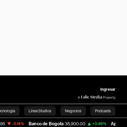
Ingresar
ecnología
Línea Studios
Negocios
Podcasts
Banco de Bogota
38,900.00
Apple
313.305
14%
+0.46%
English