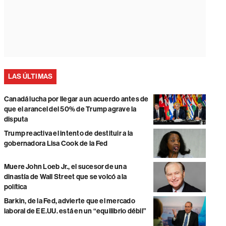
LAS ÚLTIMAS
Canadá lucha por llegar a un acuerdo antes de
que el arancel del 50% de Trump agrave la
disputa
Trump reactiva el intento de destituir a la
gobernadora Lisa Cook de la Fed
Muere John Loeb Jr., el sucesor de una
dinastía de Wall Street que se volcó a la
política
Barkin, de la Fed, advierte que el mercado
laboral de EE.UU. está en un “equilibrio débil”