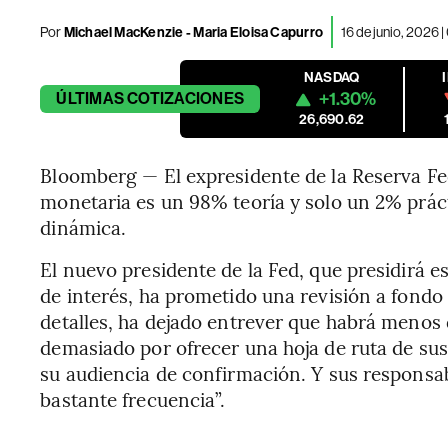
Por
Michael MacKenzie - Maria Eloisa Capurro
16 de junio, 2026 
NASDAQ
+1.30%
ÚLTIMAS
COTIZACIONES
26,690.62
Bloomberg — El expresidente de la Reserva Fed
monetaria es un 98% teoría y solo un 2% prác
dinámica.
El nuevo presidente de la Fed, que presidirá 
de interés, ha prometido una revisión a fond
detalles, ha dejado entrever que habrá menos 
demasiado por ofrecer una hoja de ruta de sus
su audiencia de confirmación. Y sus responsab
bastante frecuencia”.