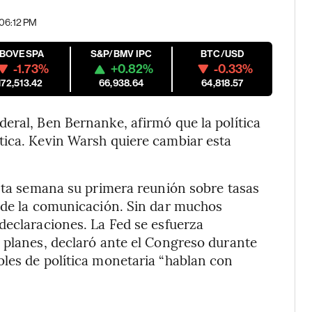
| 06:12 PM
IBOVESPA
S&P/BMV IPC
BTC/USD
-1.73%
+0.82%
-0.33%
172,513.42
66,938.64
64,818.57
eral, Ben Bernanke, afirmó que la política
tica. Kevin Warsh quiere cambiar esta
esta semana su primera reunión sobre tasas
o de la comunicación. Sin dar muchos
declaraciones. La Fed se esfuerza
 planes, declaró ante el Congreso durante
les de política monetaria “hablan con