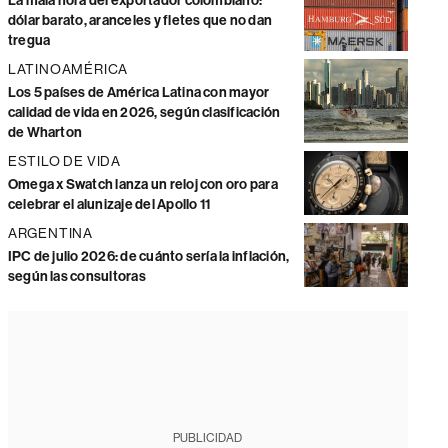
La mala hora del exportador colombiano:
dólar barato, aranceles y fletes que no dan
tregua
LATINOAMÉRICA
Los 5 países de América Latina con mayor
calidad de vida en 2026, según clasificación
de Wharton
ESTILO DE VIDA
Omega x Swatch lanza un reloj con oro para
celebrar el alunizaje del Apollo 11
ARGENTINA
IPC de julio 2026: de cuánto sería la inflación,
según las consultoras
PUBLICIDAD