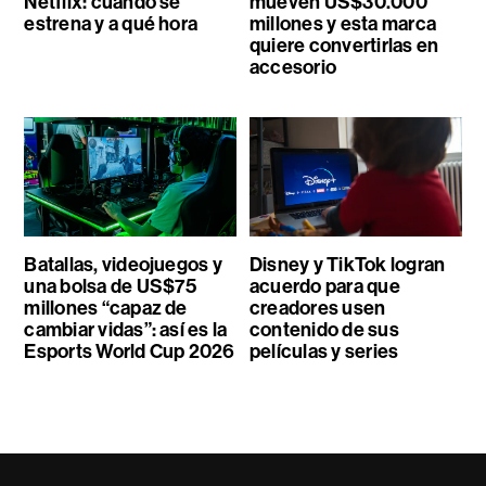
Netflix: cuándo se
mueven US$30.000
estrena y a qué hora
millones y esta marca
quiere convertirlas en
accesorio
Batallas, videojuegos y
Disney y TikTok logran
una bolsa de US$75
acuerdo para que
millones “capaz de
creadores usen
cambiar vidas”: así es la
contenido de sus
Esports World Cup 2026
películas y series