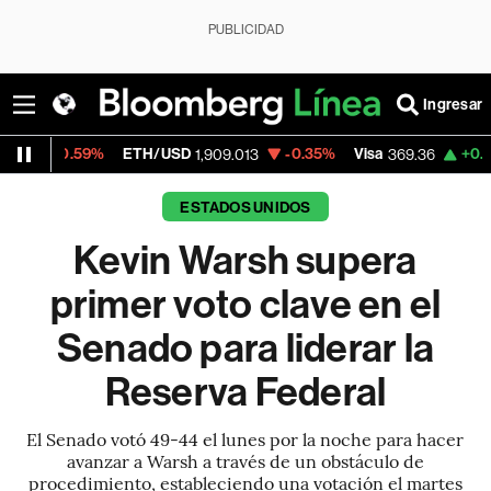
PUBLICIDAD
Ingresar
59%
ETH/USD
-0.35%
Visa
+0.22%
Merca
1,909.013
369.36
ESTADOS UNIDOS
Kevin Warsh supera
primer voto clave en el
Senado para liderar la
Reserva Federal
El Senado votó 49-44 el lunes por la noche para hacer
avanzar a Warsh a través de un obstáculo de
procedimiento, estableciendo una votación el martes