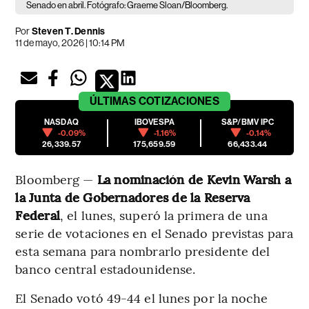
Senado en abril. Fotógrafo: Graeme Sloan/Bloomberg.
Por
Steven T. Dennis
11 de mayo, 2026 | 10:14 PM
ÚLTIMAS
COTIZACIONES
NASDAQ
IBOVESPA
S&P/BMV IPC
-0.09%
-1.16%
-0.14%
26,339.57
175,659.59
66,433.44
Bloomberg —
La nominación de Kevin Warsh a
la Junta de Gobernadores de la Reserva
Federal
, el lunes, superó la primera de una
serie de votaciones en el Senado previstas para
esta semana para nombrarlo presidente del
banco central estadounidense.
El Senado votó 49-44 el lunes por la noche