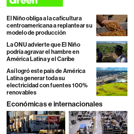
El Niño obliga a la caficultura
centroamericana a replantear su
modelo de producción
La ONU advierte que El Niño
podría agravar el hambre en
América Latina y el Caribe
Así logró este país de América
Latina generar toda su
electricidad con fuentes 100%
renovables
Económicas e internacionales