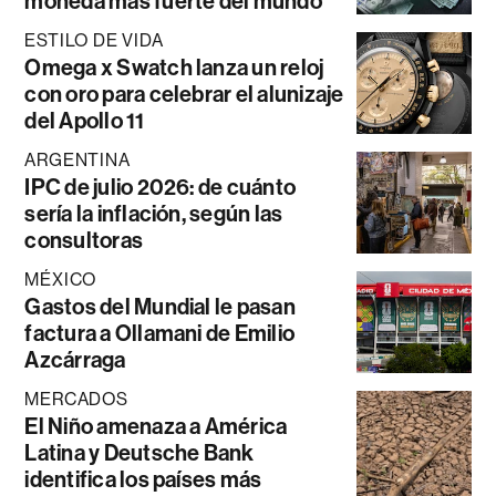
moneda más fuerte del mundo
ESTILO DE VIDA
Omega x Swatch lanza un reloj
con oro para celebrar el alunizaje
del Apollo 11
ARGENTINA
IPC de julio 2026: de cuánto
sería la inflación, según las
consultoras
MÉXICO
Gastos del Mundial le pasan
factura a Ollamani de Emilio
Azcárraga
MERCADOS
El Niño amenaza a América
Latina y Deutsche Bank
identifica los países más