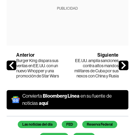
PUBLICIDAD
Anterior
Siguiente
Burger King dispara sus
EE.UU. amplía sanciones
ventas en EE.UU. con un
contra altos mandos
nuevo Whopper y una
militares de Cuba por sus
promoción de Star Wars
nexos con China y Rusia
Convierta
Bloomberg Línea
en su fuente de
noticias
aquí
Temas de este artículo
Las noticias del día
FED
Reserva Federal