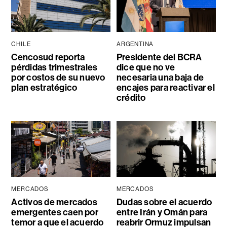
CHILE
ARGENTINA
Cencosud reporta
Presidente del BCRA
pérdidas trimestrales
dice que no ve
por costos de su nuevo
necesaria una baja de
plan estratégico
encajes para reactivar el
crédito
MERCADOS
MERCADOS
Activos de mercados
Dudas sobre el acuerdo
emergentes caen por
entre Irán y Omán para
temor a que el acuerdo
reabrir Ormuz impulsan