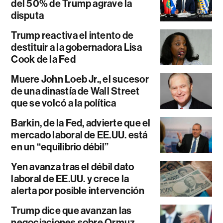
del 50% de Trump agrave la
disputa
Trump reactiva el intento de
destituir a la gobernadora Lisa
Cook de la Fed
Muere John Loeb Jr., el sucesor
de una dinastía de Wall Street
que se volcó a la política
Barkin, de la Fed, advierte que el
mercado laboral de EE.UU. está
en un “equilibrio débil”
Yen avanza tras el débil dato
laboral de EE.UU. y crece la
alerta por posible intervención
Trump dice que avanzan las
negociaciones sobre Ormuz