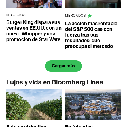
NEGOCIOS
MERCADOS
Burger King dispara sus
La acción más rentable
ventas en EE.UU. con un
del S&P 500 cae con
nuevo Whopper y una
fuerza tras sus
promoción de Star Wars
resultados: qué
preocupa al mercado
Cargar más
Lujos y vida en Bloomberg Línea