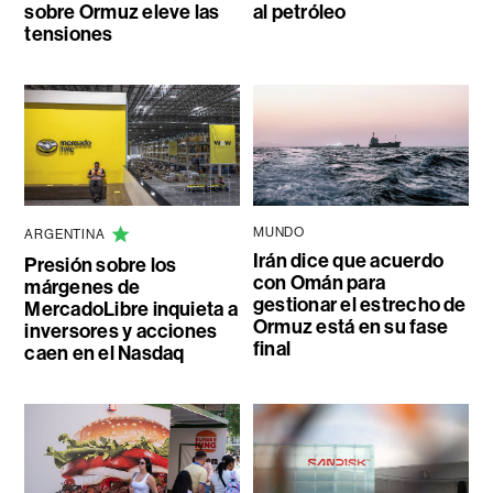
sobre Ormuz eleve las
al petróleo
tensiones
MUNDO
ARGENTINA
Irán dice que acuerdo
Presión sobre los
con Omán para
márgenes de
gestionar el estrecho de
MercadoLibre inquieta a
Ormuz está en su fase
inversores y acciones
final
caen en el Nasdaq