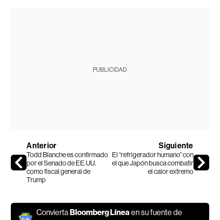
PUBLICIDAD
Anterior
Siguiente
Todd Blanche es confirmado
El “refrigerador humano” con
por el Senado de EE.UU.
el que Japón busca combatir
como fiscal general de
el calor extremo
Trump
Convierta
Bloomberg Línea
en su fuente de