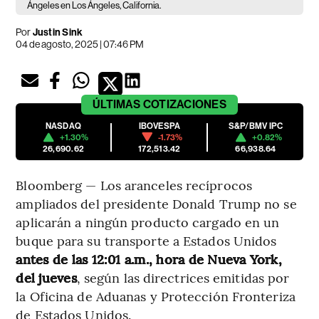
Ángeles en Los Ángeles, California.
Por
Justin Sink
04 de agosto, 2025 | 07:46 PM
ÚLTIMAS
COTIZACIONES
NASDAQ
IBOVESPA
S&P/BMV IPC
+1.30%
-1.73%
+0.82%
26,690.62
172,513.42
66,938.64
Bloomberg — Los aranceles recíprocos
ampliados del presidente Donald Trump no se
aplicarán a ningún producto cargado en un
buque para su transporte a Estados Unidos
antes de las 12:01 a.m., hora de Nueva York,
del jueves
, según las directrices emitidas por
la Oficina de Aduanas y Protección Fronteriza
de Estados Unidos.