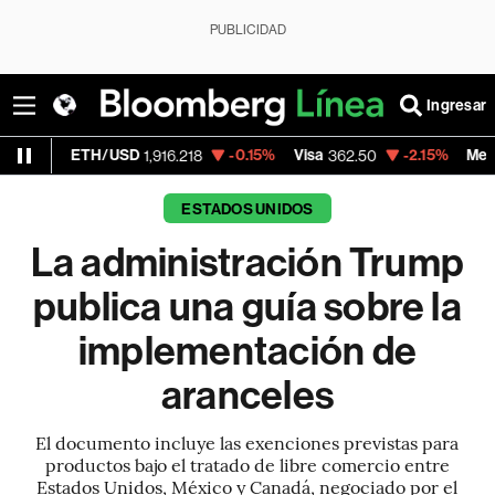
PUBLICIDAD
Ingresar
ETH/USD
-0.15%
Visa
-2.15%
MercadoLibre
1,916.218
362.50
ESTADOS UNIDOS
La administración Trump
publica una guía sobre la
implementación de
aranceles
El documento incluye las exenciones previstas para
productos bajo el tratado de libre comercio entre
Estados Unidos, México y Canadá, negociado por el