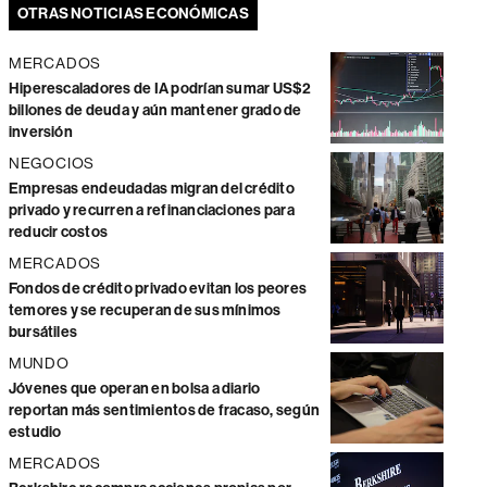
OTRAS NOTICIAS ECONÓMICAS
MERCADOS
Hiperescaladores de IA podrían sumar US$2
billones de deuda y aún mantener grado de
inversión
NEGOCIOS
Empresas endeudadas migran del crédito
privado y recurren a refinanciaciones para
reducir costos
MERCADOS
Fondos de crédito privado evitan los peores
temores y se recuperan de sus mínimos
bursátiles
MUNDO
Jóvenes que operan en bolsa a diario
reportan más sentimientos de fracaso, según
estudio
MERCADOS