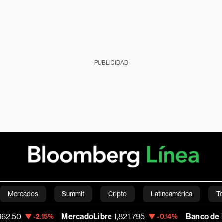
PUBLICIDAD
Mercados
Summit
Cripto
Latinoamérica
T
MercadoLibre
1,821.795
Banco de Bogota
38,
.15%
-0.14%
Green
Economía
Estilo de vida
Mundo
Videos