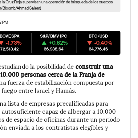
 la Cruz Roja supervisan una operación de búsqueda de los cuerpos
em/Bloomb/Ahmad Salem)
12 PM
IBOVESPA
S&P/BMV IPC
BTC/USD
-1.73%
+0.82%
-0.40%
172,513.42
66,938.64
64,776.46
studiando la posibilidad de
construir una
10.000 personas cerca de la Franja de
una fuerza de estabilización compuesta por
l fuego entre Israel y Hamás.
na lista de empresas precalificadas para
 autosuficiente capaz de albergar a 10.000
s de espacio de oficinas durante un período
ón enviada a los contratistas elegibles y