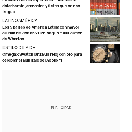
La mala hora del exportador colombiano:
dólar barato, aranceles y fletes que no dan
tregua
LATINOAMÉRICA
Los 5 países de América Latina con mayor
calidad de vida en 2026, según clasificación
de Wharton
ESTILO DE VIDA
Omega x Swatch lanza un reloj con oro para
celebrar el alunizaje del Apollo 11
PUBLICIDAD