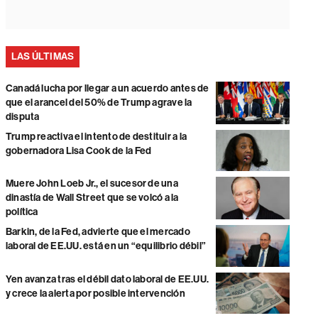
LAS ÚLTIMAS
Canadá lucha por llegar a un acuerdo antes de
que el arancel del 50% de Trump agrave la
disputa
Trump reactiva el intento de destituir a la
gobernadora Lisa Cook de la Fed
Muere John Loeb Jr., el sucesor de una
dinastía de Wall Street que se volcó a la
política
Barkin, de la Fed, advierte que el mercado
laboral de EE.UU. está en un “equilibrio débil”
Yen avanza tras el débil dato laboral de EE.UU.
y crece la alerta por posible intervención