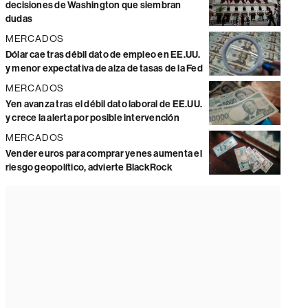
decisiones de Washington que siembran
dudas
MERCADOS
Dólar cae tras débil dato de empleo en EE.UU.
y menor expectativa de alza de tasas de la Fed
MERCADOS
Yen avanza tras el débil dato laboral de EE.UU.
y crece la alerta por posible intervención
MERCADOS
Vender euros para comprar yenes aumenta el
riesgo geopolítico, advierte BlackRock