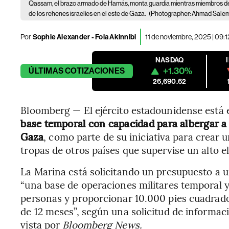
Qassam, el brazo armado de Hamás, monta guardia mientras miembros de
de los rehenes israelíes en el este de Gaza.
(Photographer: Ahmad Sal
Por
Sophie Alexander - Fola Akinnibi
11 de noviembre, 2025 | 09:
NASDAQ
+1.30%
ÚLTIMAS
COTIZACIONES
26,690.62
Bloomberg — El ejército estadounidense está e
base temporal con capacidad para albergar a 
Gaza
, como parte de su iniciativa para crear 
tropas de otros países que supervise un alto e
La Marina está solicitando un presupuesto a u
“una base de operaciones militares temporal y
personas y proporcionar 10.000 pies cuadrado
de 12 meses”, según una solicitud de informaci
vista por
Bloomberg News.