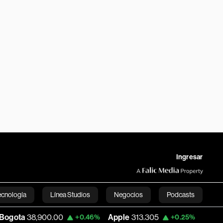
Ingresar
ecnología
Línea Studios
Negocios
Podcasts
900.00
Apple
313.305
USD COP
3,159.
+0.46%
+0.25%
English