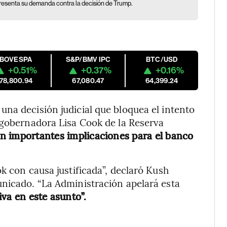
presenta su demanda contra la decisión de Trump.
IBOVESPA
S&P/BMV IPC
BTC/USD
+0.51%
+0.37%
+0.16%
178,800.94
67,080.47
64,399.24
na decisión judicial que bloquea el intento
 gobernadora Lisa Cook de la Reserva
con importantes implicaciones para el banco
k con causa justificada”, declaró Kush
unicado. “La Administración apelará esta
iva en este asunto”.