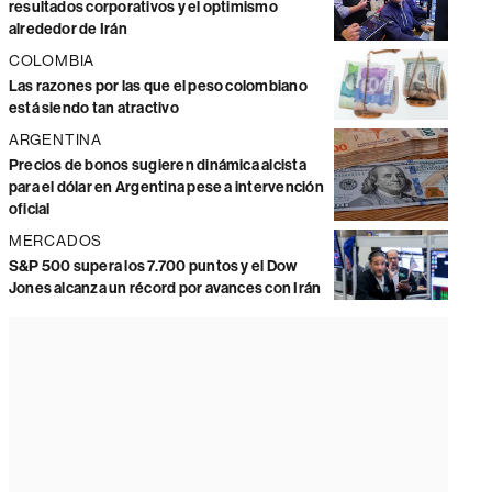
resultados corporativos y el optimismo
alrededor de Irán
COLOMBIA
Las razones por las que el peso colombiano
está siendo tan atractivo
ARGENTINA
Precios de bonos sugieren dinámica alcista
para el dólar en Argentina pese a intervención
oficial
MERCADOS
S&P 500 supera los 7.700 puntos y el Dow
Jones alcanza un récord por avances con Irán