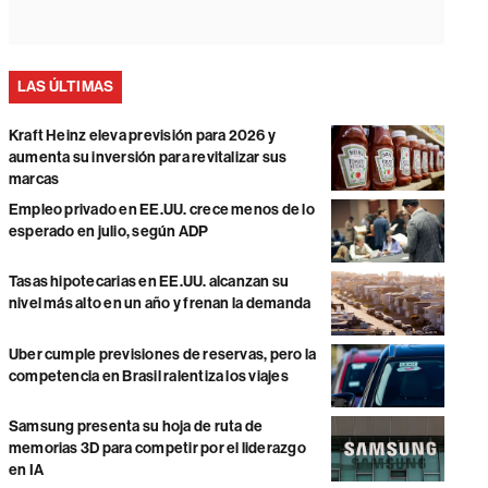
LAS ÚLTIMAS
Kraft Heinz eleva previsión para 2026 y
aumenta su inversión para revitalizar sus
marcas
Empleo privado en EE.UU. crece menos de lo
esperado en julio, según ADP
Tasas hipotecarias en EE.UU. alcanzan su
nivel más alto en un año y frenan la demanda
Uber cumple previsiones de reservas, pero la
competencia en Brasil ralentiza los viajes
Samsung presenta su hoja de ruta de
memorias 3D para competir por el liderazgo
en IA