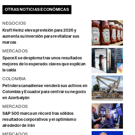
OTRAS NOTICIAS ECONÓMICAS
NEGOCIOS
Kraft Heinz eleva previsión para 2026 y
aumenta su inversión para revitalizar sus
marcas
MERCADOS
SpaceX se desploma tras unos resultados
mejores de lo esperado: claves que explican
la caída
COLOMBIA
Petrolera canadiense venderá sus activos en
Colombia y Ecuador para centrar su negocio
en Azerbaiyán
MERCADOS
S&P 500 marca un récord tras sólidos
resultados corporativos y el optimismo
alrededor de Irán
MERCADOS