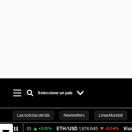
Seleccione un país
Las noticias del día
Newsletters
Línea Mundial
ETH/USD
1,874.645
Visa
369.61
+0.12%
-0.04%
+0.0
Bloomberg 