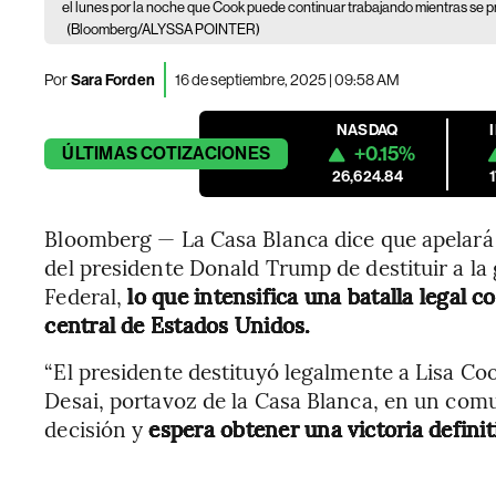
el lunes por la noche que Cook puede continuar trabajando mientras se 
(Bloomberg/ALYSSA POINTER)
Por
Sara Forden
16 de septiembre, 2025 | 09:58 AM
NASDAQ
+0.15%
ÚLTIMAS
COTIZACIONES
26,624.84
Bloomberg — La Casa Blanca dice que apelará u
del presidente Donald Trump de destituir a la
Federal,
lo que intensifica una batalla legal 
central de Estados Unidos.
“El presidente destituyó legalmente a Lisa Coo
Desai, portavoz de la Casa Blanca, en un com
decisión y
espera obtener una victoria definit