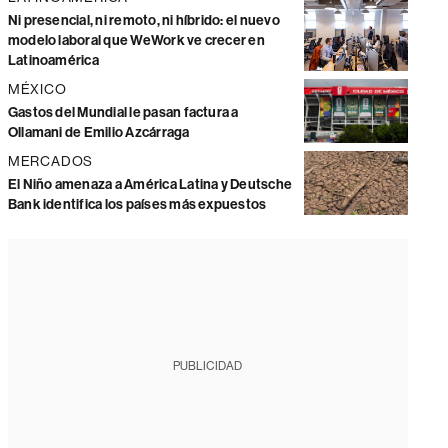
Ni presencial, ni remoto, ni híbrido: el nuevo
modelo laboral que WeWork ve crecer en
Latinoamérica
MÉXICO
Gastos del Mundial le pasan factura a
Ollamani de Emilio Azcárraga
MERCADOS
El Niño amenaza a América Latina y Deutsche
Bank identifica los países más expuestos
PUBLICIDAD