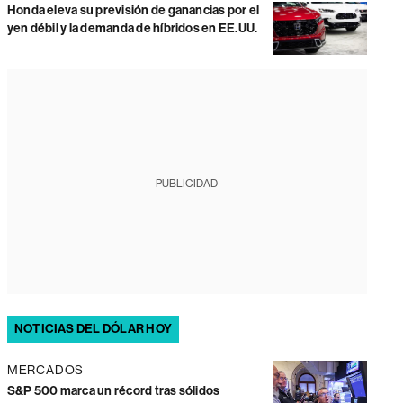
Honda eleva su previsión de ganancias por el
yen débil y la demanda de híbridos en EE.UU.
PUBLICIDAD
NOTICIAS DEL DÓLAR HOY
MERCADOS
S&P 500 marca un récord tras sólidos