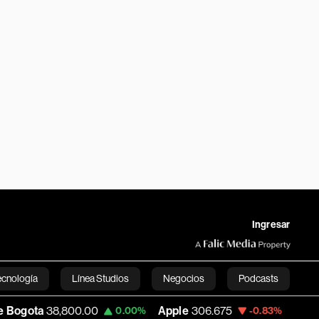
Ingresar
ecnología
Línea Studios
Negocios
Podcasts
0.00
Apple
306.675
USD COP
3,177.96
0.00%
-0.83%
English