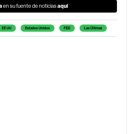
a
aquí
en su fuente de noticias
EE UU
Estados Unidos
FED
Las Últimas