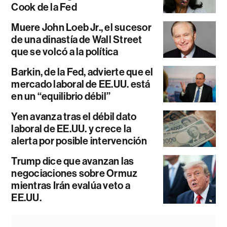
Cook de la Fed
Muere John Loeb Jr., el sucesor
de una dinastía de Wall Street
que se volcó a la política
Barkin, de la Fed, advierte que el
mercado laboral de EE.UU. está
en un “equilibrio débil”
Yen avanza tras el débil dato
laboral de EE.UU. y crece la
alerta por posible intervención
Trump dice que avanzan las
negociaciones sobre Ormuz
mientras Irán evalúa veto a
EE.UU.