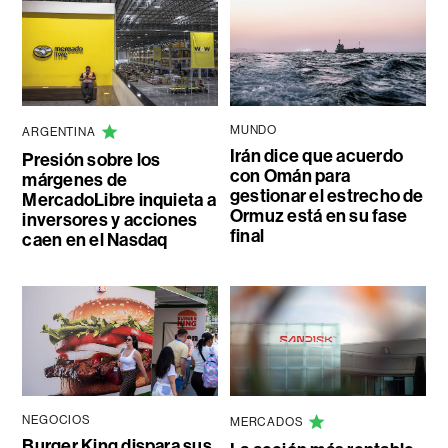
MUNDO
ARGENTINA
Irán dice que acuerdo
Presión sobre los
con Omán para
márgenes de
gestionar el estrecho de
MercadoLibre inquieta a
Ormuz está en su fase
inversores y acciones
final
caen en el Nasdaq
NEGOCIOS
MERCADOS
Burger King dispara sus