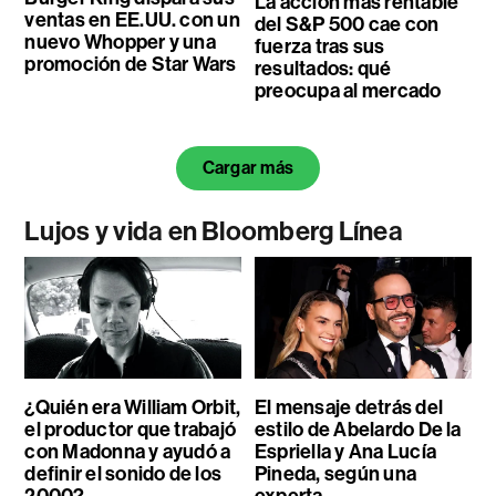
La acción más rentable
ventas en EE.UU. con un
del S&P 500 cae con
nuevo Whopper y una
fuerza tras sus
promoción de Star Wars
resultados: qué
preocupa al mercado
Cargar más
Lujos y vida en Bloomberg Línea
¿Quién era William Orbit,
El mensaje detrás del
el productor que trabajó
estilo de Abelardo De la
con Madonna y ayudó a
Espriella y Ana Lucía
definir el sonido de los
Pineda, según una
2000?
experta