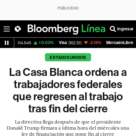
PUBLICIDAD
Ingresar
+0.03%
Visa
-2.15%
MercadoLibre
14.645
362.50
1,821.795
ESTADOS UNIDOS
La Casa Blanca ordena a
trabajadores federales
que regresen al trabajo
tras fin del cierre
La directiva llega después de que el presidente
Donald Trump firmara a última hora del miércoles una
ley de financiación que pone fin al cierre