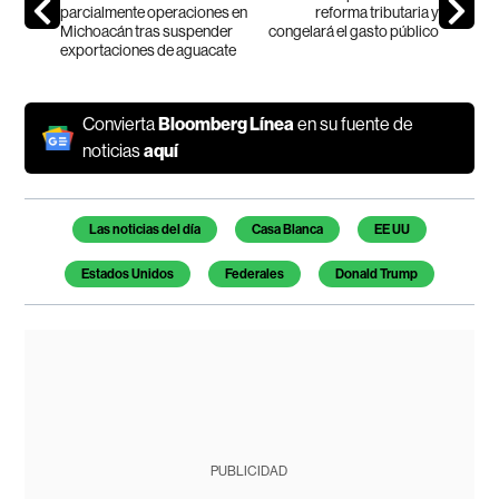
parcialmente operaciones en
reforma tributaria y
Michoacán tras suspender
congelará el gasto público
exportaciones de aguacate
Convierta
Bloomberg Línea
en su fuente de
noticias
aquí
Temas de este artículo
Las noticias del día
Casa Blanca
EE UU
Estados Unidos
Federales
Donald Trump
PUBLICIDAD