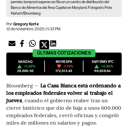
permiso temporal esperan en fila en un centro de distribución del
Banco de Alimentos del Área Capital en Maryland. Fotógrafo: Pete
Kiehart/Bloomberg
Por
Gregory Korte
12 de noviembre, 2025 | 11:33 PM
ÚLTIMAS
COTIZACIONES
NASDAQ
IBOVESPA
S&P/BMV IPC
+1.30%
-1.73%
+0.82%
26,690.62
172,513.42
66,938.64
Bloomberg —
La Casa Blanca está ordenando a
los empleados federales volver al trabajo el
jueves
, cuando el gobierno reabre tras un
cierre histórico que dio de baja a unos 600.000
empleados federales, cerró oficinas y congeló
miles de millones en salarios y pagos.