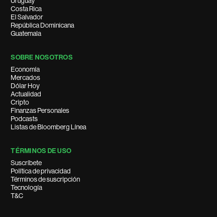
Uruguay
Costa Rica
El Salvador
República Dominicana
Guatemala
SOBRE NOSOTROS
Economía
Mercados
Dólar Hoy
Actualidad
Cripto
Finanzas Personales
Podcasts
Listas de Bloomberg Línea
TÉRMINOS DE USO
Suscríbete
Política de privacidad
Términos de suscripción
Tecnología
T&C