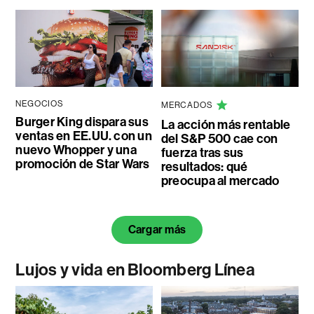
NEGOCIOS
MERCADOS
Burger King dispara sus
La acción más rentable
ventas en EE.UU. con un
del S&P 500 cae con
nuevo Whopper y una
fuerza tras sus
promoción de Star Wars
resultados: qué
preocupa al mercado
Cargar más
Lujos y vida en Bloomberg Línea