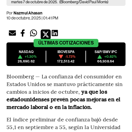
martes 7 de octubre de 2025.
(Bloomberg/David Paul Morris)
Por
Nazmul Ahasan
10 de octubre, 2025 | 01:41 PM
ÚLTIMAS
COTIZACIONES
NASDAQ
IBOVESPA
S&P/BMV IPC
+1.30%
-1.73%
+0.82%
26,690.62
172,513.42
66,938.64
Bloomberg — La confianza del consumidor en
Estados Unidos se mantuvo prácticamente sin
cambios a inicios de octubre,
ya que los
estadounidenses prevén pocas mejoras en el
mercado laboral o en la inflación.
El índice preliminar de confianza bajó desde
55,1 en septiembre a 55, según la Universidad