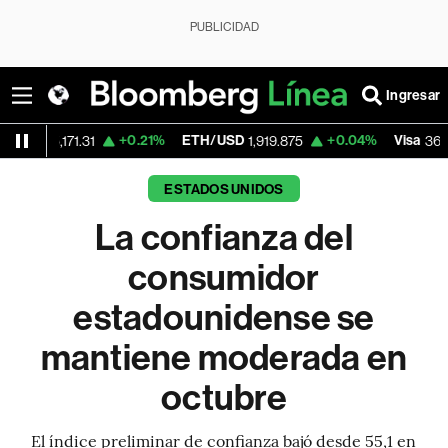
PUBLICIDAD
Ingresar
+0.21%
ETH/USD
+0.04%
Visa
-2.
71.31
1,919.875
362.50
ESTADOS UNIDOS
La confianza del
consumidor
estadounidense se
mantiene moderada en
octubre
El índice preliminar de confianza bajó desde 55,1 en