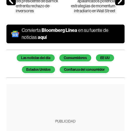
del presidente de Barrick
apalancados potencia
enfrenta rechazo de
estrategias de momentum
inversores
intradiario en Wall Street
Convierta
Bloomberg Línea
en su fuente de
noticias
aquí
Temas de este artículo
Las noticias del día
Consumidores
EE UU
Estados Unidos
Confianza del consumidor
PUBLICIDAD