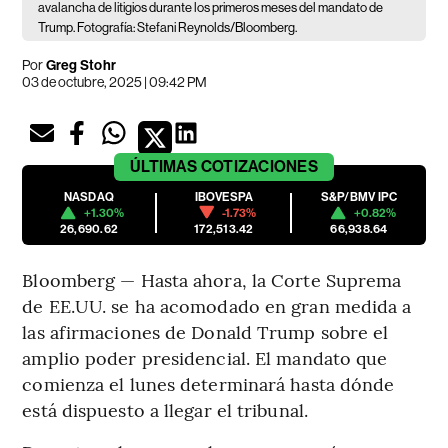
avalancha de litigios durante los primeros meses del mandato de
Trump. Fotografía: Stefani Reynolds/Bloomberg.
Por
Greg Stohr
03 de octubre, 2025 | 09:42 PM
ÚLTIMAS
COTIZACIONES
NASDAQ
IBOVESPA
S&P/BMV IPC
+1.30%
-1.73%
+0.82%
26,690.62
172,513.42
66,938.64
Bloomberg — Hasta ahora, la Corte Suprema
de EE.UU. se ha acomodado en gran medida a
las afirmaciones de Donald Trump sobre el
amplio poder presidencial. El mandato que
comienza el lunes determinará hasta dónde
está dispuesto a llegar el tribunal.