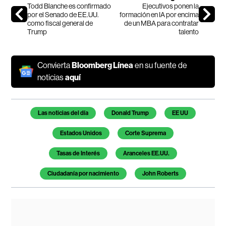
Todd Blanche es confirmado
Ejecutivos ponen la
por el Senado de EE.UU.
formación en IA por encima
como fiscal general de
de un MBA para contratar
Trump
talento
Convierta
Bloomberg Línea
en su fuente de
noticias
aquí
Temas de este artículo
Las noticias del día
Donald Trump
EE UU
Estados Unidos
Corte Suprema
Tasas de Interés
Aranceles EE.UU.
Ciudadanía por nacimiento
John Roberts