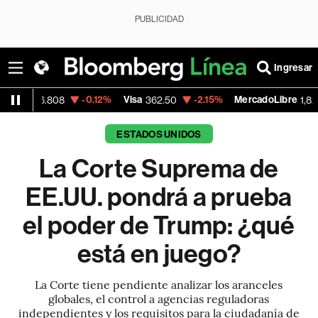
PUBLICIDAD
Ingresar
-0.12%
Visa
-2.15%
MercadoLibre
-0.
08
362.50
1,821.795
ESTADOS UNIDOS
La Corte Suprema de
EE.UU. pondrá a prueba
el poder de Trump: ¿qué
está en juego?
La Corte tiene pendiente analizar los aranceles
globales, el control a agencias reguladoras
independientes y los requisitos para la ciudadanía de