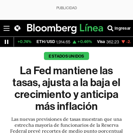
PUBLICIDAD
Ingresar
%
ETH/USD
+0.46%
Visa
-2.22%
MercadoL
1,914.65
362.23
ESTADOS UNIDOS
La Fed mantiene las
tasas, ajusta a la baja el
crecimiento y anticipa
más inflación
Las nuevas previsiones de tasas muestran que una
estrecha mayoría de funcionarios de la Reserva
Federal prevé recortes de medio punto porcentual