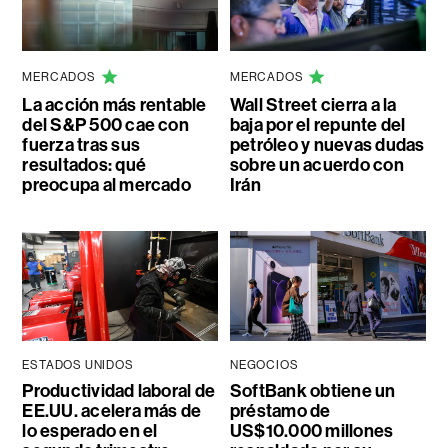
MERCADOS
MERCADOS
La acción más rentable
Wall Street cierra a la
del S&P 500 cae con
baja por el repunte del
fuerza tras sus
petróleo y nuevas dudas
resultados: qué
sobre un acuerdo con
preocupa al mercado
Irán
ESTADOS UNIDOS
NEGOCIOS
Productividad laboral de
SoftBank obtiene un
EE.UU. acelera más de
préstamo de
lo esperado en el
US$10.000 millones