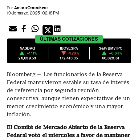
Por
Amara Omeokwe
19 de marzo, 2025 | 02:18 PM
ÚLTIMAS
COTIZACIONES
NASDAQ
IBOVESPA
S&P/BMV IPC
+1.11%
-1.78%
+0.64%
26,639.53
172,413.35
66,820.61
Bloomberg — Los funcionarios de la Reserva
Federal mantuvieron estable su tasa de interés
de referencia por segunda reunión
consecutiva, aunque tienen expectativas de un
menor crecimiento económico y una mayor
inflación.
El Comité de Mercado Abierto de la Reserva
Federal votó el miércoles a favor de mantener