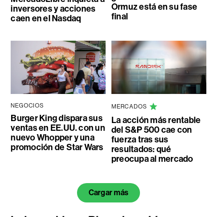
Ormuz está en su fase
inversores y acciones
final
caen en el Nasdaq
NEGOCIOS
MERCADOS
Burger King dispara sus
La acción más rentable
ventas en EE.UU. con un
del S&P 500 cae con
nuevo Whopper y una
fuerza tras sus
promoción de Star Wars
resultados: qué
preocupa al mercado
Cargar más