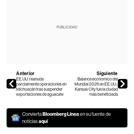
PUBLICIDAD
Anterior
Siguiente
EE.UU. reanuda
Balance económico del
parcialmente operaciones en
Mundial 2026 en EE.UU.:
Michoacán tras suspender
Kansas City fue la ciudad
exportaciones de aguacate
más beneficiada
Convierta
Bloomberg Línea
en su fuente de
noticias
aquí