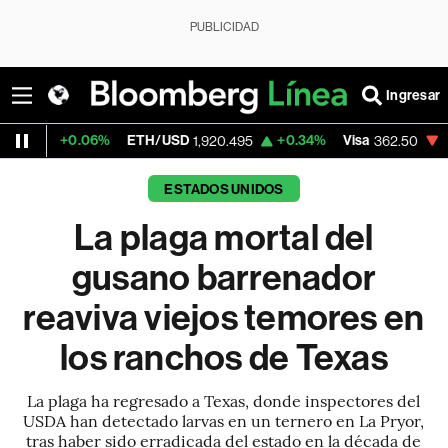
PUBLICIDAD
Ingresar
6%
ETH/USD
+0.34%
Visa
-2.15%
Merca
1,920.495
362.50
ESTADOS UNIDOS
La plaga mortal del
gusano barrenador
reaviva viejos temores en
los ranchos de Texas
La plaga ha regresado a Texas, donde inspectores del
USDA han detectado larvas en un ternero en La Pryor,
tras haber sido erradicada del estado en la década de