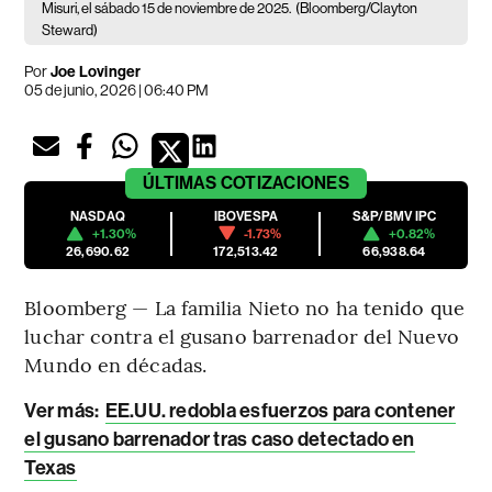
Misuri, el sábado 15 de noviembre de 2025.
(Bloomberg/Clayton
Steward)
Por
Joe Lovinger
05 de junio, 2026 | 06:40 PM
ÚLTIMAS
COTIZACIONES
NASDAQ
IBOVESPA
S&P/BMV IPC
+1.30%
-1.73%
+0.82%
26,690.62
172,513.42
66,938.64
Bloomberg — La familia Nieto no ha tenido que
luchar contra el gusano barrenador del Nuevo
Mundo en décadas.
Ver más:
EE.UU. redobla esfuerzos para contener
el gusano barrenador tras caso detectado en
Texas