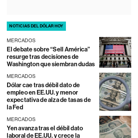
NOTICIAS DEL DÓLAR HOY
MERCADOS
El debate sobre “Sell América”
resurge tras decisiones de
Washington que siembran dudas
MERCADOS
Dólar cae tras débil dato de
empleo en EE.UU. y menor
expectativa de alza de tasas de
la Fed
MERCADOS
Yen avanza tras el débil dato
laboral de EE.UU. y crece la