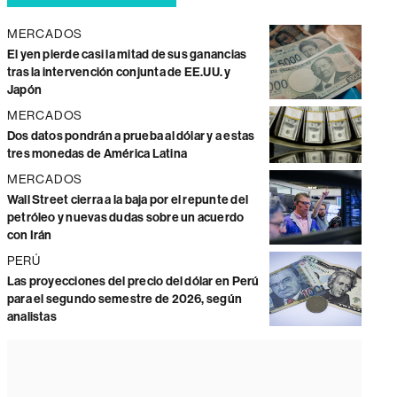
MERCADOS
El yen pierde casi la mitad de sus ganancias
tras la intervención conjunta de EE.UU. y
Japón
MERCADOS
Dos datos pondrán a prueba al dólar y a estas
tres monedas de América Latina
MERCADOS
Wall Street cierra a la baja por el repunte del
petróleo y nuevas dudas sobre un acuerdo
con Irán
PERÚ
Las proyecciones del precio del dólar en Perú
para el segundo semestre de 2026, según
analistas