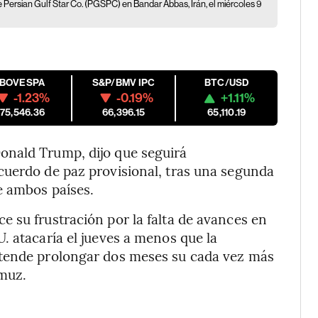
e Persian Gulf Star Co. (PGSPC) en Bandar Abbas, Irán, el miércoles 9
IBOVESPA
S&P/BMV IPC
BTC/USD
-1.23%
-0.19%
+1.11%
175,546.36
66,396.15
65,110.19
onald Trump, dijo que seguirá
cuerdo de paz provisional, tras una segunda
e ambos países.
 su frustración por la falta de avances en
. atacaría el jueves a menos que la
etende prolongar dos meses su cada vez más
rmuz.