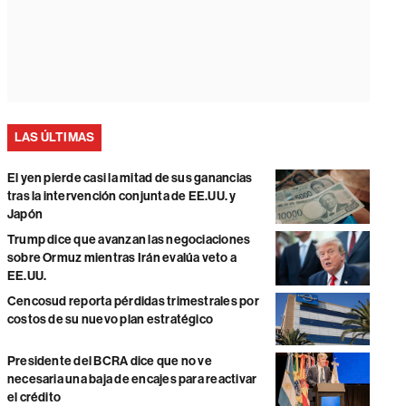
LAS ÚLTIMAS
El yen pierde casi la mitad de sus ganancias
tras la intervención conjunta de EE.UU. y
Japón
Trump dice que avanzan las negociaciones
sobre Ormuz mientras Irán evalúa veto a
EE.UU.
Cencosud reporta pérdidas trimestrales por
costos de su nuevo plan estratégico
Presidente del BCRA dice que no ve
necesaria una baja de encajes para reactivar
el crédito