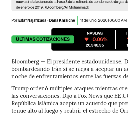
nuevas instalaciones de la Fase 3 de la refinería de condensado de gas d
de enero de 2019.
(Bloomberg/Ali Mohammadi)
Por
Eltaf Najafizada - Dana Khraiche
11 de junio, 2026 | 06:00 AM
NASDAQ
-0.06%
ÚLTIMAS
COTIZACIONES
26,348.35
Bloomberg — El presidente estadounidense, D
bombardeando Irán si se niega a aceptar un a
noche de enfrentamientos entre las fuerzas d
Trump ordenó múltiples ataques mientras crece
las conversaciones. Dijo a Fox News que EE.UU
República Islámica acepte un acuerdo que pr
tenue alto al fuego y reabrir el estrecho de O