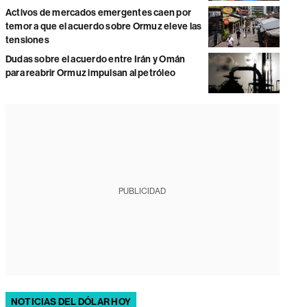
Activos de mercados emergentes caen por
temor a que el acuerdo sobre Ormuz eleve las
tensiones
Dudas sobre el acuerdo entre Irán y Omán
para reabrir Ormuz impulsan al petróleo
PUBLICIDAD
NOTICIAS DEL DÓLAR HOY