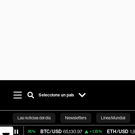
Seleccione un país
Las noticias del día
Newsletters
Línea Mundial
BTC/USD
65,130.97
ETH/USD
1,929.088
+0.16%
+1.15%
Bloomberg 