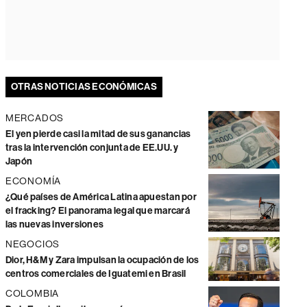
OTRAS NOTICIAS ECONÓMICAS
MERCADOS
El yen pierde casi la mitad de sus ganancias
tras la intervención conjunta de EE.UU. y
Japón
ECONOMÍA
¿Qué países de América Latina apuestan por
el fracking? El panorama legal que marcará
las nuevas inversiones
NEGOCIOS
Dior, H&M y Zara impulsan la ocupación de los
centros comerciales de Iguatemi en Brasil
COLOMBIA