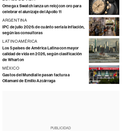
Omega x Swatch lanza un reloj con oro para
celebrar el alunizaje del Apollo 11
ARGENTINA
IPC de julio 2026: de cuánto sería la inflación,
según las consultoras
LATINOAMÉRICA
Los 5 países de América Latina con mayor
calidad de vida en 2026, según clasificación
de Wharton
MÉXICO
Gastos del Mundial le pasan factura a
Ollamani de Emilio Azcárraga
PUBLICIDAD