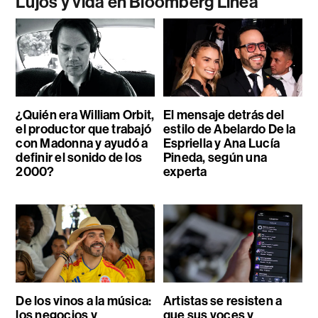
Lujos y vida en Bloomberg Línea
¿Quién era William Orbit,
El mensaje detrás del
el productor que trabajó
estilo de Abelardo De la
con Madonna y ayudó a
Espriella y Ana Lucía
definir el sonido de los
Pineda, según una
2000?
experta
De los vinos a la música:
Artistas se resisten a
los negocios y
que sus voces y