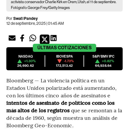
activista conservador Charlie Kirk en Orem, Utah, el 11 de septiembre.
Fotógrafo: George Frey/Getty Images
Por
Swati Pandey
12 de septiembre, 2025 | 01:45 AM
ÚLTIMAS
COTIZACIONES
NASDAQ
IBOVESPA
S&P/BMV IPC
+1.30%
-1.73%
+0.82%
26,690.62
172,513.42
66,938.64
Bloomberg — La violencia política en un
Estados Unidos polarizado está aumentando,
con los últimos cinco años de asesinatos e
intentos de asesinato de políticos como los
más altos de los registros
que se remontan a la
década de 1960, según muestra un análisis de
Bloomberg Geo-Economic.