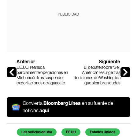
PUBLICIDAD
Anterior
Siguiente
EE.UU. reanuda
El debate sobre “Sell
parcialmente operaciones en
América” resurge tras
Michoacán tras suspender
decisiones de Washington
exportaciones de aguacate
que siembran dudas
Convierta
Bloomberg Línea
en su fuente de
noticias
aquí
Temas de este artículo
Las noticias del día
EE UU
Estados Unidos