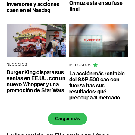
Ormuz está en su fase
inversores y acciones
final
caen en el Nasdaq
NEGOCIOS
MERCADOS
Burger King dispara sus
La acción más rentable
ventas en EE.UU. con un
del S&P 500 cae con
nuevo Whopper y una
fuerza tras sus
promoción de Star Wars
resultados: qué
preocupa al mercado
Cargar más