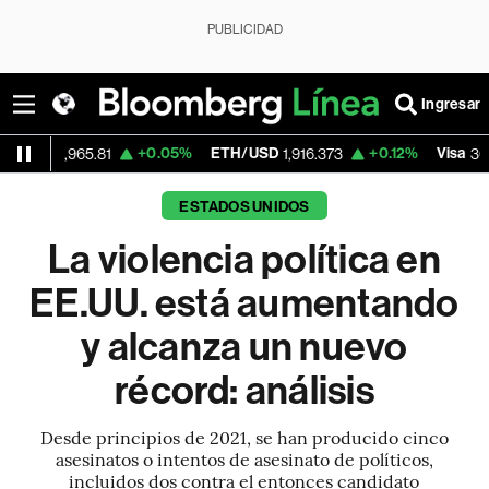
PUBLICIDAD
Ingresar
+0.05%
ETH/USD
+0.12%
Visa
-2.
65.81
1,916.373
362.50
ESTADOS UNIDOS
La violencia política en
EE.UU. está aumentando
y alcanza un nuevo
récord: análisis
Desde principios de 2021, se han producido cinco
asesinatos o intentos de asesinato de políticos,
incluidos dos contra el entonces candidato