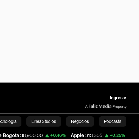
Ingresar
ecnología
Línea Studios
Negocios
Podcasts
00.00
Apple
313.305
USD COP
3,159.6
+0.46%
+0.25%
English