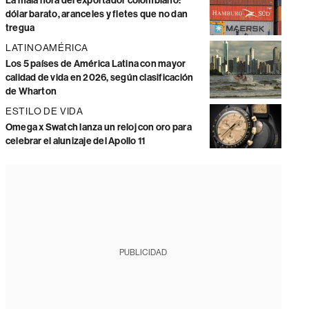
La mala hora del exportador colombiano:
dólar barato, aranceles y fletes que no dan
tregua
LATINOAMÉRICA
Los 5 países de América Latina con mayor
calidad de vida en 2026, según clasificación
de Wharton
ESTILO DE VIDA
Omega x Swatch lanza un reloj con oro para
celebrar el alunizaje del Apollo 11
PUBLICIDAD