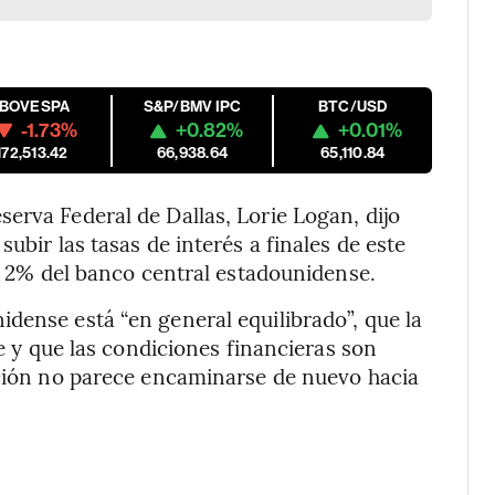
IBOVESPA
S&P/BMV IPC
BTC/USD
-1.73%
+0.82%
+0.01%
172,513.42
66,938.64
65,110.84
erva Federal de Dallas, Lorie Logan, dijo
ubir las tasas de interés a finales de este
el 2% del banco central estadounidense.
dense está “en general equilibrado”, que la
ge y que las condiciones financieras son
ación no parece encaminarse de nuevo hacia