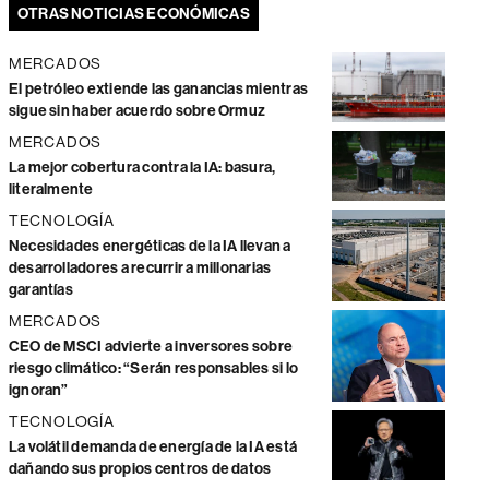
OTRAS NOTICIAS ECONÓMICAS
MERCADOS
El petróleo extiende las ganancias mientras
sigue sin haber acuerdo sobre Ormuz
MERCADOS
La mejor cobertura contra la IA: basura,
literalmente
TECNOLOGÍA
Necesidades energéticas de la IA llevan a
desarrolladores a recurrir a millonarias
garantías
MERCADOS
CEO de MSCI advierte a inversores sobre
riesgo climático: “Serán responsables si lo
ignoran”
TECNOLOGÍA
La volátil demanda de energía de la IA está
dañando sus propios centros de datos