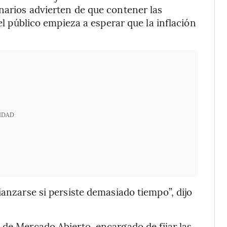
narios advierten de que contener las
 el público empieza a esperar que la inflación
IDAD
ianzarse si persiste demasiado tiempo”, dijo
 de Mercado Abierto, encargado de fijar las