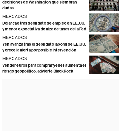
decisiones de Washington que siembran
dudas
MERCADOS
Dólar cae tras débil dato de empleo en EE.UU.
y menor expectativa de alza de tasas de la Fed
MERCADOS
Yen avanza tras el débil dato laboral de EE.UU.
y crece la alerta por posible intervención
MERCADOS
Vender euros para comprar yenes aumenta el
riesgo geopolítico, advierte BlackRock