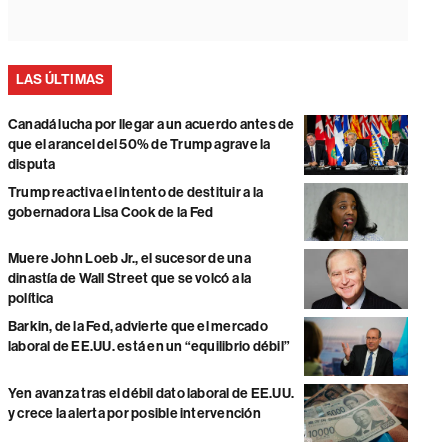
LAS ÚLTIMAS
Canadá lucha por llegar a un acuerdo antes de
que el arancel del 50% de Trump agrave la
disputa
Trump reactiva el intento de destituir a la
gobernadora Lisa Cook de la Fed
Muere John Loeb Jr., el sucesor de una
dinastía de Wall Street que se volcó a la
política
Barkin, de la Fed, advierte que el mercado
laboral de EE.UU. está en un “equilibrio débil”
Yen avanza tras el débil dato laboral de EE.UU.
y crece la alerta por posible intervención