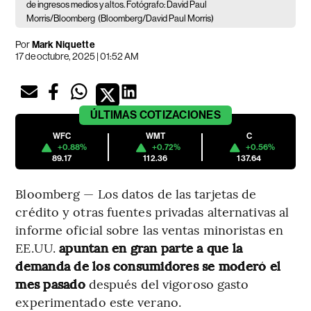
de ingresos medios y altos. Fotógrafo: David Paul
Morris/Bloomberg
(Bloomberg/David Paul Morris)
Por
Mark Niquette
17 de octubre, 2025 | 01:52 AM
ÚLTIMAS
COTIZACIONES
WFC
WMT
C
+0.88%
+0.72%
+0.56%
89.17
112.36
137.64
Bloomberg — Los datos de las tarjetas de
crédito y otras fuentes privadas alternativas al
informe oficial sobre las ventas minoristas en
EE.UU.
apuntan en gran parte a que la
demanda de los consumidores se moderó el
mes pasado
después del vigoroso gasto
experimentado este verano.