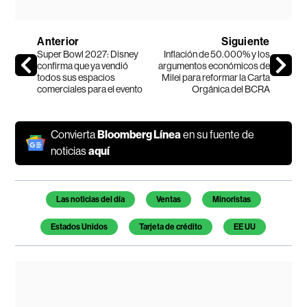
Anterior
Siguiente
Super Bowl 2027: Disney
Inflación de 50.000% y los
confirma que ya vendió
argumentos económicos de
todos sus espacios
Milei para reformar la Carta
comerciales para el evento
Orgánica del BCRA
Convierta
Bloomberg Línea
en su fuente de
noticias
aquí
Temas de este artículo
Las noticias del día
Ventas
Minoristas
Estados Unidos
Tarjeta de crédito
EE UU