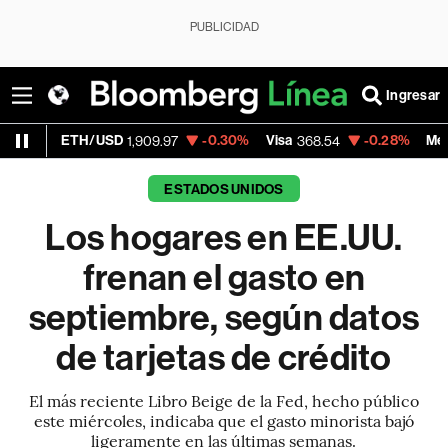
PUBLICIDAD
Ingresar
/USD
-0.30%
Visa
-0.28%
MercadoLibre
1,909.97
368.54
1,9
ESTADOS UNIDOS
Los hogares en EE.UU.
frenan el gasto en
septiembre, según datos
de tarjetas de crédito
El más reciente Libro Beige de la Fed, hecho público
este miércoles, indicaba que el gasto minorista bajó
ligeramente en las últimas semanas.