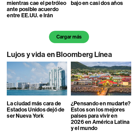
mientras cae el petróleo
bajo en casi dos años
ante posible acuerdo
entre EE.UU. e Irán
Cargar más
Lujos y vida en Bloomberg Línea
La ciudad más cara de
¿Pensando en mudarte?
Estados Unidos dejó de
Estos son los mejores
ser Nueva York
países para vivir en
2026 en América Latina
y el mundo