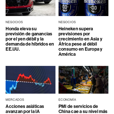
NEGOCIOS
NEGOCIOS
Honda eleva su
Heineken supera
previsión de ganancias
previsiones por
por el yen débil y la
crecimiento en Asia y
demanda de híbridos en
África pese al débil
EE.UU.
consumo en Europa y
América
MERCADOS
ECONOMÍA
Acciones asiáticas
PMI de servicios de
avanzan por la IA
China cae a su nivel más