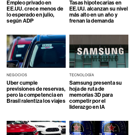
Empleo privado en
Tasas hipotecarias en
EE.UU. crece menos de
EE.UU. alcanzan su nivel
lo esperado en julio,
más alto en un año y
según ADP
frenan la demanda
NEGOCIOS
TECNOLOGÍA
Uber cumple
Samsung presenta su
previsiones de reservas,
hoja de ruta de
pero la competencia en
memorias 3D para
Brasil ralentiza los viajes
competir por el
liderazgo en IA