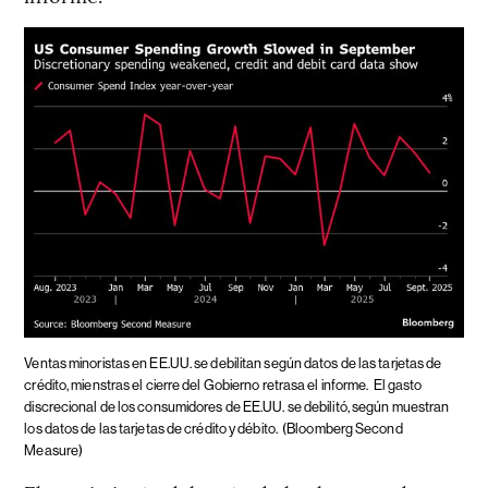
Ventas minoristas en EE.UU. se debilitan según datos de las tarjetas de
crédito, mienstras el cierre del Gobierno retrasa el informe.
El gasto
discrecional de los consumidores de EE.UU. se debilitó, según muestran
los datos de las tarjetas de crédito y débito.
(Bloomberg Second
Measure)