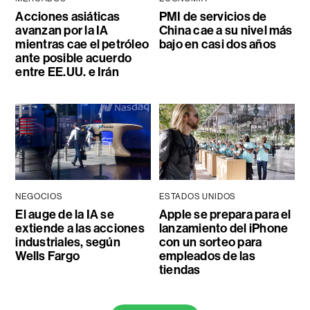
Acciones asiáticas
PMI de servicios de
avanzan por la IA
China cae a su nivel más
mientras cae el petróleo
bajo en casi dos años
ante posible acuerdo
entre EE.UU. e Irán
NEGOCIOS
ESTADOS UNIDOS
El auge de la IA se
Apple se prepara para el
extiende a las acciones
lanzamiento del iPhone
industriales, según
con un sorteo para
Wells Fargo
empleados de las
tiendas