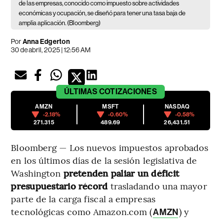
de las empresas, conocido como impuesto sobre actividades
económicas y ocupación, se diseñó para tener una tasa baja de
amplia aplicación. (Bloomberg)
Por
Anna Edgerton
30 de abril, 2025 | 12:56 AM
ÚLTIMAS
COTIZACIONES
AMZN
MSFT
NASDAQ
-2.18%
-0.60%
-0.58%
271.315
489.69
26,431.51
Bloomberg — Los nuevos impuestos aprobados
en los últimos días de la sesión legislativa de
Washington
pretenden paliar un déficit
presupuestario récord
trasladando una mayor
parte de la carga fiscal a empresas
tecnológicas como Amazon.com (
) y
AMZN