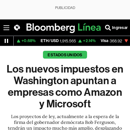
PUBLICIDAD
Ingresar
68%
ETH/USD
+2.14%
Visa
-0.18%
Mercad
1,915.565
368.92
ESTADOS UNIDOS
Los nuevos impuestos en
Washington apuntan a
empresas como Amazon
y Microsoft
Los proyectos de ley, actualmente a la espera de la
firma del gobernador demócrata Bob Ferguson,
tendrán un impacto mucho más amplio, desplazando