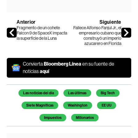
Anterior
Siguiente
Fragmento de un cohete
Fallece Alfonso Fanjul Jr., el
Falcon 9 de SpaceX impacta
empresario cubano que
la superficie de la Luna
construyó un imperio
azucarero en Florida
Convierta
Bloomberg Línea
en su fuente de
noticias
aquí
Temas de este artículo
Las noticias del día
Las últimas
Big Tech
Siete Magníficas
Washington
EE UU
Impuestos
Millonarios