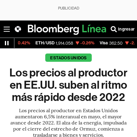
PUBLICIDAD
Ingresar
2%
ETH/USD
-0.26%
Visa
-2.15%
Mercado
1,914.058
362.50
ESTADOS UNIDOS
Los precios al productor
en EE.UU. suben al ritmo
más rápido desde 2022
Los precios al productor en Estados Unidos
aumentaron 6,5% interanual en mayo, el mayor
avance desde 2022. El alza de la energía, impulsada
por el cierre del estrecho de Ormuz, comienza a
trasladarse a bienes y servicios.