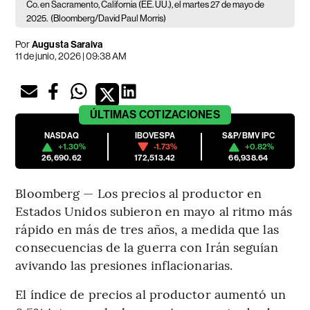
Co. en Sacramento, California (EE. UU.), el martes 27 de mayo de
2025.
(Bloomberg/David Paul Morris)
Por
Augusta Saraiva
11 de junio, 2026 | 09:38 AM
ÚLTIMAS
COTIZACIONES
NASDAQ
IBOVESPA
S&P/BMV IPC
+1.30%
-1.73%
+0.82%
26,690.62
172,513.42
66,938.64
Bloomberg — Los precios al productor en
Estados Unidos subieron en mayo al ritmo más
rápido en más de tres años, a medida que las
consecuencias de la guerra con Irán seguían
avivando las presiones inflacionarias.
El índice de precios al productor aumentó un