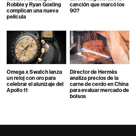
Robbie y Ryan Gosling
canción que marcó los
complican una nueva
90?
película
Omega x Swatch lanza
Director de Hermès
un reloj con oro para
analiza precios de la
celebrar el alunizaje del
carne de cerdo en China
Apollo 11
para evaluar mercado de
bolsos