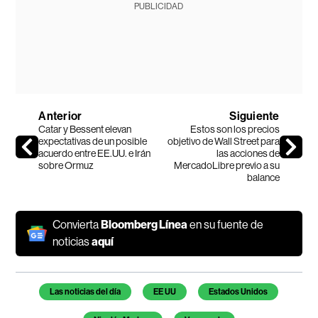
PUBLICIDAD
Anterior
Siguiente
Catar y Bessent elevan
Estos son los precios
expectativas de un posible
objetivo de Wall Street para
acuerdo entre EE.UU. e Irán
las acciones de
sobre Ormuz
MercadoLibre previo a su
balance
Convierta
Bloomberg Línea
en su fuente de
noticias
aquí
Temas de este artículo
Las noticias del día
EE UU
Estados Unidos