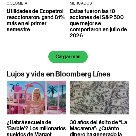
COLOMBIA
MERCADOS
Utilidades de Ecopetrol
Estas fueron las 10
reaccionaron: ganó 81%
acciones del S&P 500
más en el primer
que mejor se
semestre
comportaron en julio de
2026
Cargar más
Lujos y vida en Bloomberg Línea
¿Habrá secuela de
30 años del éxito de “La
‘Barbie’? Los millonarios
Macarena”: ¿Cuánto
sueldos de Margot
dinero ha generado la