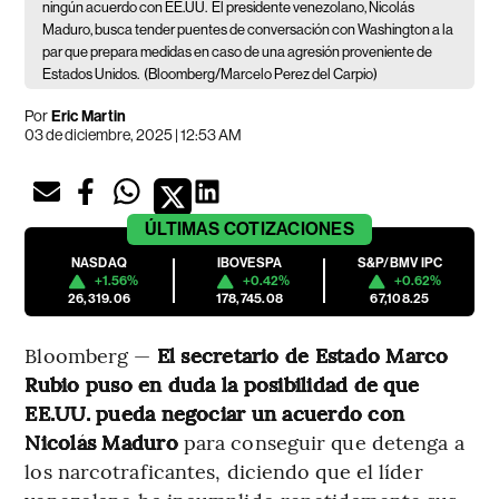
ningún acuerdo con EE.UU.
El presidente venezolano, Nicolás
Maduro, busca tender puentes de conversación con Washington a la
par que prepara medidas en caso de una agresión proveniente de
Estados Unidos.
(Bloomberg/Marcelo Perez del Carpio)
Por
Eric Martin
03 de diciembre, 2025 | 12:53 AM
ÚLTIMAS
COTIZACIONES
NASDAQ
IBOVESPA
S&P/BMV IPC
+1.56%
+0.42%
+0.62%
26,319.06
178,745.08
67,108.25
Bloomberg —
El secretario de Estado Marco
Rubio puso en duda la posibilidad de que
EE.UU. pueda negociar un acuerdo con
Nicolás Maduro
para conseguir que detenga a
los narcotraficantes, diciendo que el líder