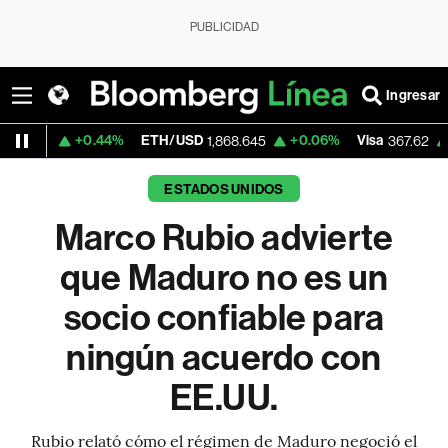
PUBLICIDAD
Ingresar
+0.44%
ETH/USD
+0.06%
Visa
+0.53%
1,868.645
367.62
ESTADOS UNIDOS
Marco Rubio advierte
que Maduro no es un
socio confiable para
ningún acuerdo con
EE.UU.
Rubio relató cómo el régimen de Maduro negoció el