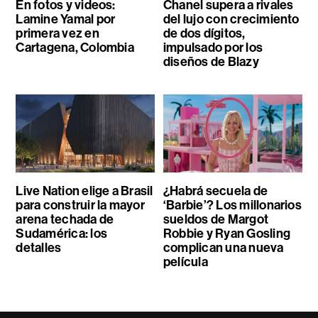
En fotos y videos:
Chanel supera a rivales
Lamine Yamal por
del lujo con crecimiento
primera vez en
de dos dígitos,
Cartagena, Colombia
impulsado por los
diseños de Blazy
Live Nation elige a Brasil
¿Habrá secuela de
para construir la mayor
‘Barbie’? Los millonarios
arena techada de
sueldos de Margot
Sudamérica: los
Robbie y Ryan Gosling
detalles
complican una nueva
película