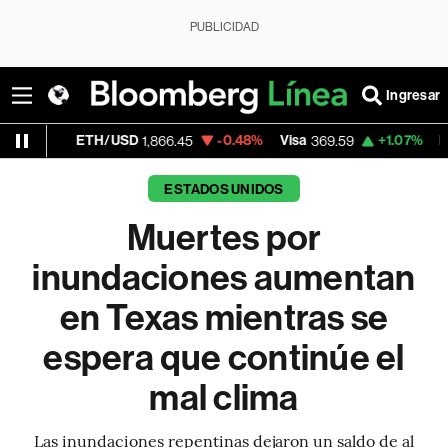
PUBLICIDAD
Ingresar
TH/USD
-0.48%
Visa
+1.07%
MercadoLibre
1,866.45
369.59
1
ESTADOS UNIDOS
Muertes por
inundaciones aumentan
en Texas mientras se
espera que continúe el
mal clima
Las inundaciones repentinas dejaron un saldo de al