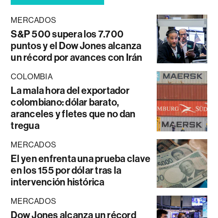
MERCADOS
S&P 500 supera los 7.700
puntos y el Dow Jones alcanza
un récord por avances con Irán
COLOMBIA
La mala hora del exportador
colombiano: dólar barato,
aranceles y fletes que no dan
tregua
MERCADOS
El yen enfrenta una prueba clave
en los 155 por dólar tras la
intervención histórica
MERCADOS
Dow Jones alcanza un récord