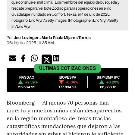
que continúe el mal clima.
Los miembros del equipo de búsqueda y
rescate preparan el bote Zodiac para las operaciones en el río
Guadalupe inundado en Comfort, Texas, el 4 de julio de 2025.
Fotógrafo: Eric Vryn/Getty Images
(Photographer: Eric Vryn/Getty
Im/Eric Vryn)
Por
Joe Lovinger - María Paula Mijares Torres
06 de julio, 2025 | 11:35 AM
ÚLTIMAS
COTIZACIONES
NASDAQ
IBOVESPA
S&P/BMV IPC
+2.59%
-0.06%
+0.20%
26,584.99
177,894.97
66,833.16
Bloomberg — Al menos 70 personas han
muerto y muchos niños están desaparecidos
en la región montañosa de Texas tras las
catastróficas inundaciones que dejaron a las
autoridades sin saber si hicieron lo suficiente