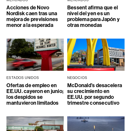
MERCADOS
MERCADOS
Acciones de Novo
Bessent afirma que el
Nordisk caen tras una
nivel del yen es un
mejora de previsiones
problema para Japón y
menor a la esperada
otras monedas
ESTADOS UNIDOS
NEGOCIOS
Ofertas de empleo en
McDonald’s desacelera
EE.UU. cayeron en junio;
su crecimiento en
los despidos se
EE.UU. por segundo
mantuvieron limitados
trimestre consecutivo