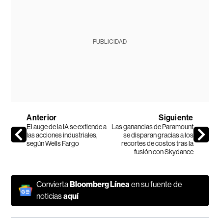
PUBLICIDAD
Anterior
Siguiente
El auge de la IA se extiende a
Las ganancias de Paramount
las acciones industriales,
se disparan gracias a los
según Wells Fargo
recortes de costos tras la
fusión con Skydance
Convierta
Bloomberg Línea
en su fuente de
noticias
aquí