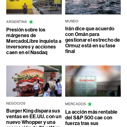
MUNDO
ARGENTINA
Irán dice que acuerdo
Presión sobre los
con Omán para
márgenes de
gestionar el estrecho de
MercadoLibre inquieta a
Ormuz está en su fase
inversores y acciones
final
caen en el Nasdaq
NEGOCIOS
MERCADOS
Burger King dispara sus
La acción más rentable
ventas en EE.UU. con un
del S&P 500 cae con
nuevo Whopper y una
fuerza tras sus