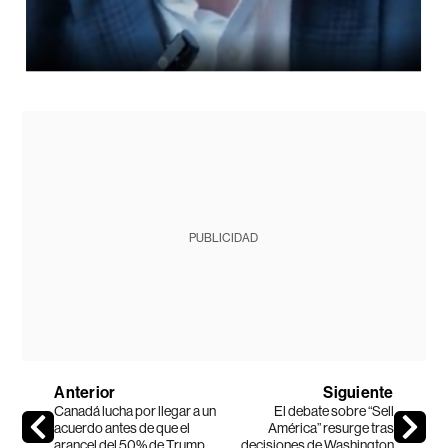
PUBLICIDAD
Anterior
Siguiente
Canadá lucha por llegar a un
El debate sobre “Sell
acuerdo antes de que el
América” resurge tras
arancel del 50% de Trump
decisiones de Washington