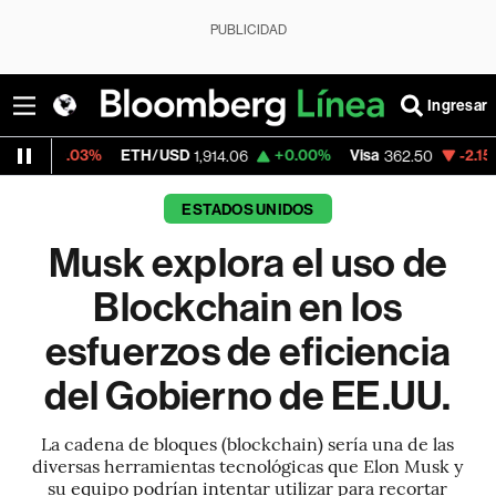
PUBLICIDAD
Ingresar
ETH/USD
+0.00%
Visa
-2.15%
MercadoLi
1,914.06
362.50
ESTADOS UNIDOS
Musk explora el uso de
Blockchain en los
esfuerzos de eficiencia
del Gobierno de EE.UU.
La cadena de bloques (blockchain) sería una de las
diversas herramientas tecnológicas que Elon Musk y
su equipo podrían intentar utilizar para recortar