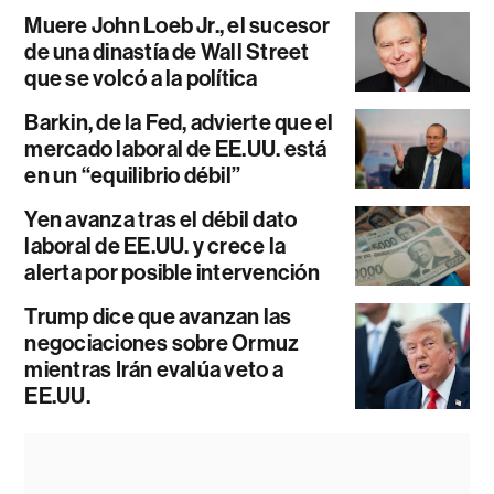
Muere John Loeb Jr., el sucesor
de una dinastía de Wall Street
que se volcó a la política
Barkin, de la Fed, advierte que el
mercado laboral de EE.UU. está
en un “equilibrio débil”
Yen avanza tras el débil dato
laboral de EE.UU. y crece la
alerta por posible intervención
Trump dice que avanzan las
negociaciones sobre Ormuz
mientras Irán evalúa veto a
EE.UU.