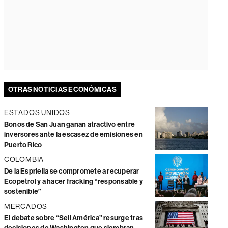
OTRAS NOTICIAS ECONÓMICAS
ESTADOS UNIDOS
Bonos de San Juan ganan atractivo entre
inversores ante la escasez de emisiones en
Puerto Rico
COLOMBIA
De la Espriella se compromete a recuperar
Ecopetrol y a hacer fracking “responsable y
sostenible”
MERCADOS
El debate sobre “Sell América” resurge tras