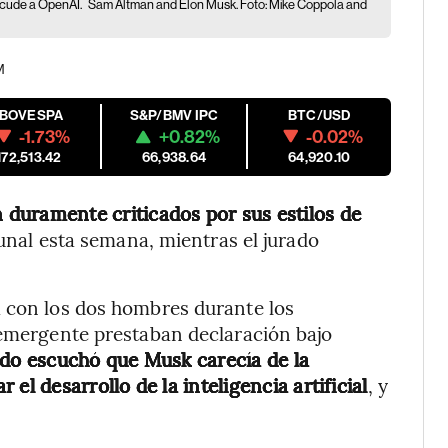
sacude a OpenAI.
Sam Altman and Elon Musk. Foto: Mike Coppola and
M
IBOVESPA
S&P/BMV IPC
BTC/USD
-1.73%
+0.82%
-0.02%
172,513.42
66,938.64
64,920.10
duramente criticados por sus estilos de
unal esta semana, mientras el jurado
a con los dos hombres durante los
 emergente prestaban declaración bajo
ado escuchó que Musk carecía de la
el desarrollo de la inteligencia artificial
, y