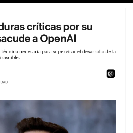
uras críticas por su
e sacude a OpenAI
écnica necesaria para supervisar el desarrollo de la
 irascible.
24
IDAD