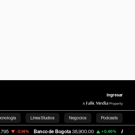
Ingresar
ecnología
Línea Studios
Negocios
Podcasts
Banco de Bogota
38,900.00
Apple
313.305
4%
+0.46%
English