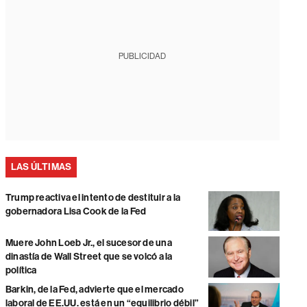
PUBLICIDAD
LAS ÚLTIMAS
Trump reactiva el intento de destituir a la
gobernadora Lisa Cook de la Fed
Muere John Loeb Jr., el sucesor de una
dinastía de Wall Street que se volcó a la
política
Barkin, de la Fed, advierte que el mercado
laboral de EE.UU. está en un “equilibrio débil”