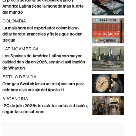
El precio del dólar se debilita en julio y
América Latina tiene la moneda más fuerte
del mundo
COLOMBIA
La mala hora del exportador colombiano:
dólar barato, aranceles y fletes que no dan
tregua
LATINOAMÉRICA
Los 5 países de América Latina con mayor
calidad de vida en 2026, según clasificación
de Wharton
ESTILO DE VIDA
Omega x Swatch lanza un reloj con oro para
celebrar el alunizaje del Apollo 11
ARGENTINA
IPC de julio 2026: de cuánto sería la inflación,
según las consultoras