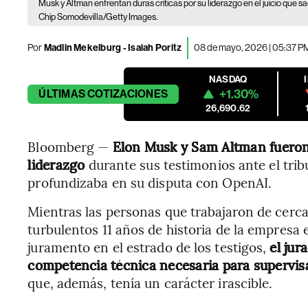
Musk y Altman enfrentan duras críticas por su liderazgo en el juicio que 
Chip Somodevilla/Getty Images.
Por
Madlin Mekelburg - Isaiah Poritz
08 de mayo, 2026 | 05:37 P
NASDAQ
+1.30%
ÚLTIMAS
COTIZACIONES
26,690.62
Bloomberg —
Elon Musk y Sam Altman fueron 
liderazgo
durante sus testimonios ante el trib
profundizaba en su disputa con OpenAI.
Mientras las personas que trabajaron de cerc
turbulentos 11 años de historia de la empresa
juramento en el estrado de los testigos,
el jur
competencia técnica necesaria para supervisar 
que, además, tenía un carácter irascible.