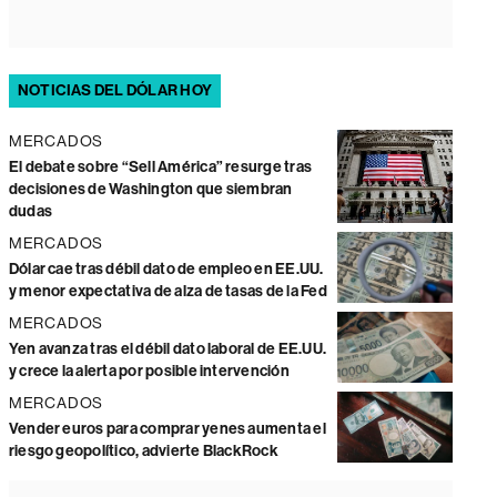
NOTICIAS DEL DÓLAR HOY
MERCADOS
El debate sobre “Sell América” resurge tras
decisiones de Washington que siembran
dudas
MERCADOS
Dólar cae tras débil dato de empleo en EE.UU.
y menor expectativa de alza de tasas de la Fed
MERCADOS
Yen avanza tras el débil dato laboral de EE.UU.
y crece la alerta por posible intervención
MERCADOS
Vender euros para comprar yenes aumenta el
riesgo geopolítico, advierte BlackRock