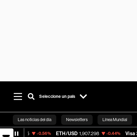
Seleccione un país
Las noticias del día
Newsletters
Línea Mundial
ETH/USD
1,907.298
Visa
366.82
-0.56%
-0.44%
-0.47
Bloomberg 