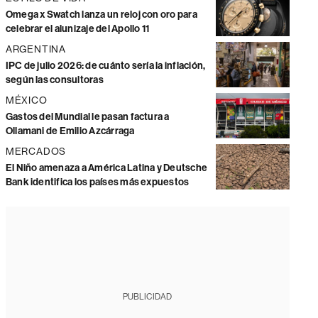
Omega x Swatch lanza un reloj con oro para
celebrar el alunizaje del Apollo 11
ARGENTINA
IPC de julio 2026: de cuánto sería la inflación,
según las consultoras
MÉXICO
Gastos del Mundial le pasan factura a
Ollamani de Emilio Azcárraga
MERCADOS
El Niño amenaza a América Latina y Deutsche
Bank identifica los países más expuestos
PUBLICIDAD