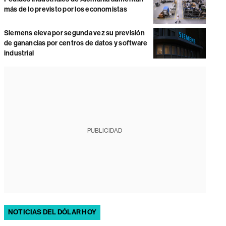
más de lo previsto por los economistas
Siemens eleva por segunda vez su previsión
de ganancias por centros de datos y software
industrial
PUBLICIDAD
NOTICIAS DEL DÓLAR HOY