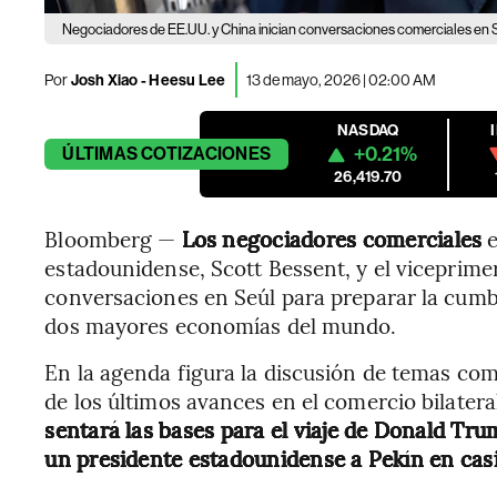
Negociadores de EE.UU. y China inician conversaciones comerciales en S
Por
Josh Xiao - Heesu Lee
13 de mayo, 2026 | 02:00 AM
NASDAQ
+0.21%
ÚLTIMAS
COTIZACIONES
26,419.70
Bloomberg —
Los negociadores comerciales
estadounidense, Scott Bessent, y el viceprimer
conversaciones en Seúl para preparar la cumbr
dos mayores economías del mundo.
En la agenda figura la discusión de temas com
de los últimos avances en el comercio bilatera
sentará las bases para el viaje de Donald Trum
un presidente estadounidense a Pekín en cas