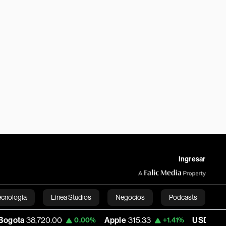
Ingresar
ecnología
Línea Studios
Negocios
Podcasts
00
Apple
315.33
USD COP
3,169.32
0.00%
+1.41%
-0.
English