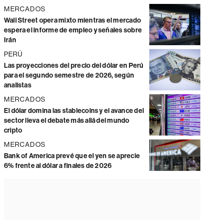
MERCADOS
Wall Street opera mixto mientras el mercado
espera el informe de empleo y señales sobre
Irán
PERÚ
Las proyecciones del precio del dólar en Perú
para el segundo semestre de 2026, según
analistas
MERCADOS
El dólar domina las stablecoins y el avance del
sector lleva el debate más allá del mundo
cripto
MERCADOS
Bank of America prevé que el yen se aprecie
6% frente al dólar a finales de 2026