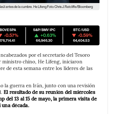
eúl antes de la cumbre.
He Lifeng Foto: Chris J. Ratcliffe/Bloomberg
IBOVESPA
S&P/BMV IPC
BTC/USD
-0.57%
+0.63%
-0.59%
176,714.41
66,946.30
64,404.53
encabezados por el secretario del Tesoro
 ministro chino, He Lifeng, iniciaron
e de esta semana entre los líderes de las
o la guerra en Irán, junto con una revisión
l.
El resultado de su reunión del miércoles
p del 13 al 15 de mayo, la primera visita de
i una década.