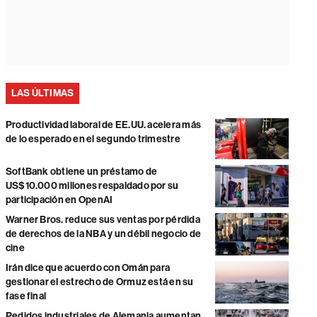
LAS ÚLTIMAS
Productividad laboral de EE.UU. acelera más
de lo esperado en el segundo trimestre
SoftBank obtiene un préstamo de
US$10.000 millones respaldado por su
participación en OpenAI
Warner Bros. reduce sus ventas por pérdida
de derechos de la NBA y un débil negocio de
cine
Irán dice que acuerdo con Omán para
gestionar el estrecho de Ormuz está en su
fase final
Pedidos industriales de Alemania aumentan