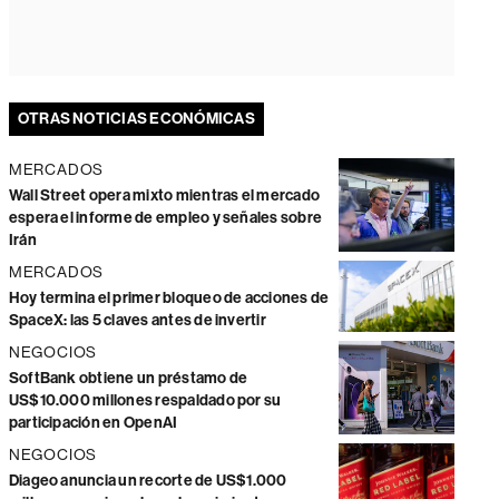
OTRAS NOTICIAS ECONÓMICAS
MERCADOS
Wall Street opera mixto mientras el mercado
espera el informe de empleo y señales sobre
Irán
MERCADOS
Hoy termina el primer bloqueo de acciones de
SpaceX: las 5 claves antes de invertir
NEGOCIOS
SoftBank obtiene un préstamo de
US$10.000 millones respaldado por su
participación en OpenAI
NEGOCIOS
Diageo anuncia un recorte de US$1.000